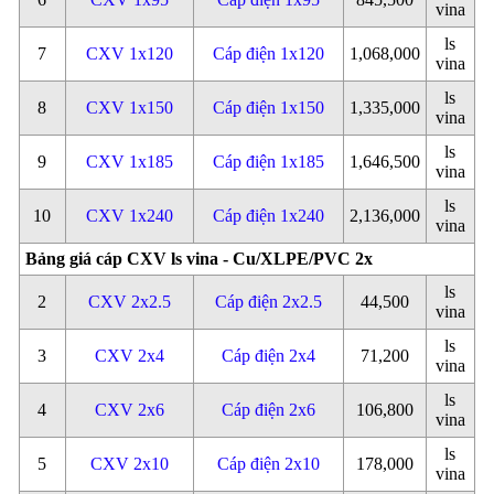
vina
ls
7
CXV 1x120
Cáp điện 1x120
1,068,000
vina
ls
8
CXV 1x150
Cáp điện 1x150
1,335,000
vina
ls
9
CXV 1x185
Cáp điện 1x185
1,646,500
vina
ls
10
CXV 1x240
Cáp điện 1x240
2,136,000
vina
Bảng giá cáp CXV ls vina - Cu/XLPE/PVC 2x
ls
2
CXV 2x2.5
Cáp điện 2x2.5
44,500
vina
ls
3
CXV 2x4
Cáp điện 2x4
71,200
vina
ls
4
CXV 2x6
Cáp điện 2x6
106,800
vina
ls
5
CXV 2x10
Cáp điện 2x10
178,000
vina