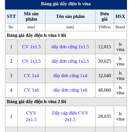
Bảng giá dây điện ls vina
Mã sản
Đơn
STT
Tên sản phẩm
HSX
phẩm
giá
No.
mm2
mm2
VNĐ/m
Brand
Bảng giá dây điện ls vina 1 lõi
ls
1
CV 1x1.5
dây đơn cứng 1x1.5
12,015
vina
ls
2
CV 1x2.5
dây đơn cứng 1x2.5
20,025
vina
ls
3
CV 1x4
dây đơn cứng 1x4
32,040
vina
ls
4
CV 1x6
dây đơn cứng 1x6
48,060
vina
Bảng giá dây điện ls vina 2 lõi
CVV
Dây cáp điện CVV
ls
1
28,035
vina
2x1.5
2x1.5