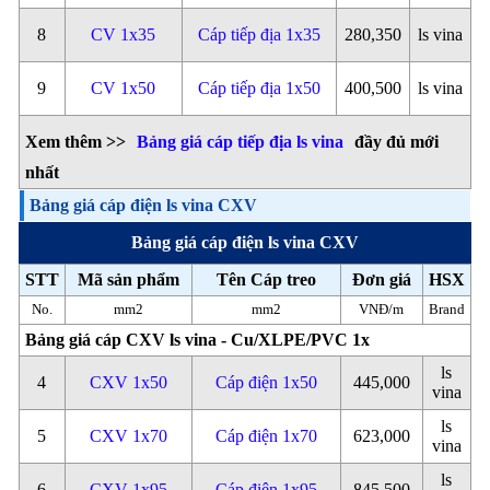
8
CV 1x35
Cáp tiếp địa 1x35
280,350
ls vina
9
CV 1x50
Cáp tiếp địa 1x50
400,500
ls vina
Xem thêm >>
Bảng giá cáp tiếp địa ls vina
đầy đủ mới
nhất
Bảng giá cáp điện ls vina CXV
Bảng giá cáp điện ls vina CXV
STT
Mã sản phẩm
Tên Cáp treo
Đơn giá
HSX
No.
mm2
mm2
VNĐ/m
Brand
Bảng giá cáp CXV ls vina - Cu/XLPE/PVC 1x
ls
4
CXV 1x50
Cáp điện 1x50
445,000
vina
ls
5
CXV 1x70
Cáp điện 1x70
623,000
vina
ls
6
CXV 1x95
Cáp điện 1x95
845,500