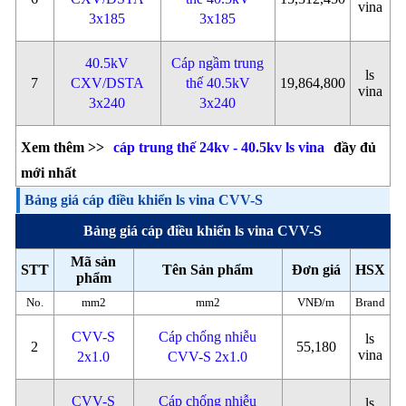
vina
3x185
3x185
40.5kV
Cáp ngầm trung
ls
7
CXV/DSTA
thế 40.5kV
19,864,800
vina
3x240
3x240
Xem thêm >>
cáp trung thế 24kv - 40.5kv ls vina
đầy đủ
mới nhất
Bảng giá cáp điều khiển ls vina CVV-S
Bảng giá cáp điều khiển ls vina CVV-S
Mã sản
STT
Tên Sản phẩm
Đơn giá
HSX
phẩm
No.
mm2
mm2
VNĐ/m
Brand
CVV-S
Cáp chống nhiễu
ls
2
55,180
vina
2x1.0
CVV-S 2x1.0
CVV-S
Cáp chống nhiễu
ls