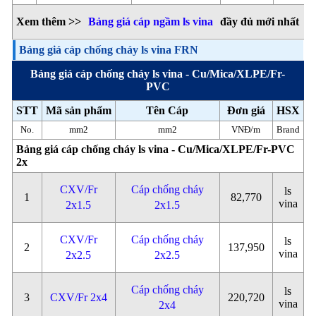
Xem thêm >>
Bảng giá cáp ngầm ls vina
đầy đủ mới nhất
Bảng giá cáp chống cháy ls vina FRN
Bảng giá cáp chống cháy ls vina - Cu/Mica/XLPE/Fr-
PVC
STT
Mã sản phẩm
Tên Cáp
Đơn giá
HSX
No.
mm2
mm2
VNĐ/m
Brand
Bảng giá cáp chống cháy ls vina - Cu/Mica/XLPE/Fr-PVC
2x
CXV/Fr
Cáp chống cháy
ls
1
82,770
vina
2x1.5
2x1.5
CXV/Fr
Cáp chống cháy
ls
2
137,950
vina
2x2.5
2x2.5
Cáp chống cháy
ls
3
CXV/Fr 2x4
220,720
vina
2x4