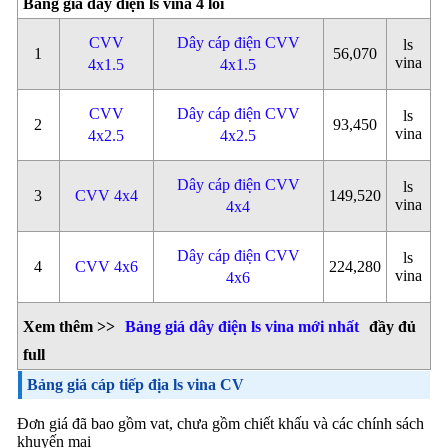
Bảng giá dây điện ls vina 4 lõi
CVV
Dây cáp điện CVV
ls
1
56,070
vina
4x1.5
4x1.5
CVV
Dây cáp điện CVV
ls
2
93,450
vina
4x2.5
4x2.5
Dây cáp điện CVV
ls
3
CVV 4x4
149,520
vina
4x4
Dây cáp điện CVV
ls
4
CVV 4x6
224,280
vina
4x6
Xem thêm >>
Bảng giá dây điện ls vina mới nhất
đầy đủ
full
Bảng giá cáp tiếp địa ls vina CV
Đơn giá đã bao gồm vat, chưa gồm chiết khấu và các chính sách
khuyến mại