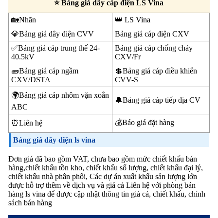
⭐ Bảng giá dây cáp điện LS Vina
🏡Nhãn
👑 LS Vina
💎Bảng giá dây điện CVV
Bảng giá cáp điện CXV
✅Bảng giá cáp trung thế 24-
Bảng giá cáp chống cháy
40.5kV
CXV/Fr
🧱Bảng giá cáp ngầm
💲Bảng giá cáp điều khiển
CXV/DSTA
CVV-S
🌍Bảng giá cáp nhôm vặn xoắn
🔔Bảng giá cáp tiếp địa CV
ABC
💰Báo giá đặt hàng
⏰Liên hệ
Bảng giá dây điện ls vina
Đơn giá đã bao gồm VAT, chưa bao gồm mức chiết khấu bán
hàng,chiết khấu tồn kho, chiết khấu số lượng, chiết khấu đại lý,
chiết khấu nhà phân phối, Các dự án xuất khẩu sản lượng lớn
được hỗ trợ thêm về dịch vụ và giá cả Liên hệ với phòng bán
hàng ls vina để được cập nhật thông tin giá cả, chiết khấu, chính
sách bán hàng