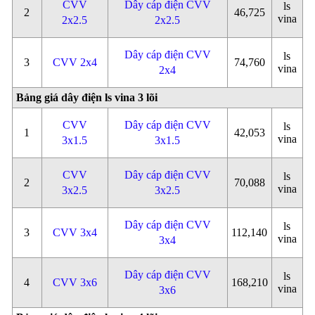
CVV
Dây cáp điện CVV
ls
2
46,725
vina
2x2.5
2x2.5
Dây cáp điện CVV
ls
3
CVV 2x4
74,760
vina
2x4
Bảng giá dây điện ls vina 3 lõi
CVV
Dây cáp điện CVV
ls
1
42,053
vina
3x1.5
3x1.5
CVV
Dây cáp điện CVV
ls
2
70,088
vina
3x2.5
3x2.5
Dây cáp điện CVV
ls
3
CVV 3x4
112,140
vina
3x4
Dây cáp điện CVV
ls
4
CVV 3x6
168,210
vina
3x6