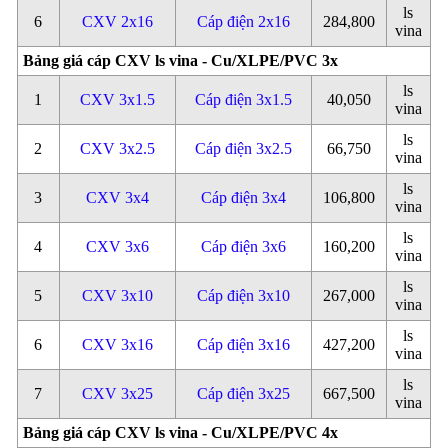
ls
6
CXV 2x16
Cáp điện 2x16
284,800
vina
Bảng giá cáp CXV ls vina - Cu/XLPE/PVC 3x
ls
1
CXV 3x1.5
Cáp điện 3x1.5
40,050
vina
ls
2
CXV 3x2.5
Cáp điện 3x2.5
66,750
vina
ls
3
CXV 3x4
Cáp điện 3x4
106,800
vina
ls
4
CXV 3x6
Cáp điện 3x6
160,200
vina
ls
5
CXV 3x10
Cáp điện 3x10
267,000
vina
ls
6
CXV 3x16
Cáp điện 3x16
427,200
vina
ls
7
CXV 3x25
Cáp điện 3x25
667,500
vina
Bảng giá cáp CXV ls vina - Cu/XLPE/PVC 4x