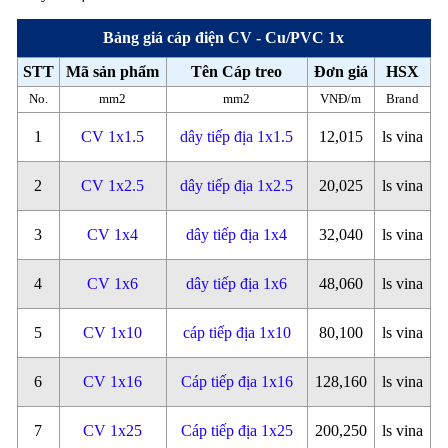
Bảng giá cáp điện CV - Cu/PVC 1x
STT
Mã sản phẩm
Tên Cáp treo
Đơn giá
HSX
No.
mm2
mm2
VNĐ/m
Brand
1
CV 1x1.5
dây tiếp địa 1x1.5
12,015
ls vina
2
CV 1x2.5
dây tiếp địa 1x2.5
20,025
ls vina
3
CV 1x4
dây tiếp địa 1x4
32,040
ls vina
4
CV 1x6
dây tiếp địa 1x6
48,060
ls vina
5
CV 1x10
cáp tiếp địa 1x10
80,100
ls vina
6
CV 1x16
Cáp tiếp địa 1x16
128,160
ls vina
7
CV 1x25
Cáp tiếp địa 1x25
200,250
ls vina