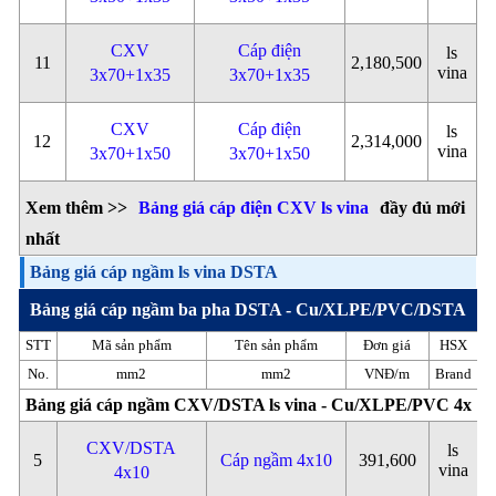
CXV
Cáp điện
ls
11
2,180,500
vina
3x70+1x35
3x70+1x35
CXV
Cáp điện
ls
12
2,314,000
vina
3x70+1x50
3x70+1x50
Xem thêm >>
Bảng giá cáp điện CXV ls vina
đầy đủ mới
nhất
Bảng giá cáp ngầm ls vina DSTA
Bảng giá cáp ngầm ba pha DSTA - Cu/XLPE/PVC/DSTA
STT
Mã sản phẩm
Tên sản phẩm
Đơn giá
HSX
No.
mm2
mm2
VNĐ/m
Brand
Bảng giá cáp ngầm CXV/DSTA ls vina - Cu/XLPE/PVC 4x
CXV/DSTA
ls
5
Cáp ngầm 4x10
391,600
vina
4x10