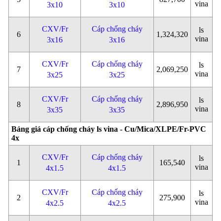
vina
3x10
3x10
CXV/Fr
Cáp chống cháy
ls
6
1,324,320
vina
3x16
3x16
CXV/Fr
Cáp chống cháy
ls
7
2,069,250
vina
3x25
3x25
CXV/Fr
Cáp chống cháy
ls
8
2,896,950
vina
3x35
3x35
Bảng giá cáp chống cháy ls vina - Cu/Mica/XLPE/Fr-PVC
4x
CXV/Fr
Cáp chống cháy
ls
1
165,540
vina
4x1.5
4x1.5
CXV/Fr
Cáp chống cháy
ls
2
275,900
vina
4x2.5
4x2.5