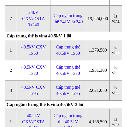
24kV
Cáp ngầm trung
ls
7
CXV/DSTA
19,224,000
vina
thế 24kV 3x240
3x240
Cáp trung thế ls vina 40.5kV 1 lõi
40.5kV CXV
Cáp trung thế
ls
1
1,379,500
vina
1x50
40.5kV 1x50
40.5kV CXV
Cáp trung thế
ls
2
1,931,300
vina
1x70
40.5kV 1x70
40.5kV CXV
Cáp trung thế
ls
3
2,621,050
vina
1x95
40.5kV 1x95
Cáp ngầm trung thế ls vina 40.5kV 3 lõi
40.5kV
Cáp ngầm trung
ls
1
CXV/DSTA
thế 40.5kV
4,138,500
vina