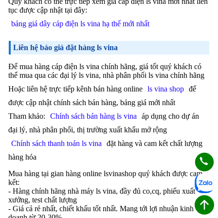
Quý khách có thể trực tiếp xem giá cáp điện ls vina mới nhất liên
tục được cập nhật tại đây:
bảng giá dây cáp điện ls vina hạ thế mới nhất
Liên hệ báo giá đặt hàng ls vina
Để mua hàng cáp điện ls vina chính hãng, giá tốt quý khách có
thể mua qua các đại lý ls vina, nhà phân phối ls vina chính hãng
Hoặc liên hệ trực tiếp kênh bán hàng online
ls vina shop
để
được cập nhật chính sách bán hàng, bảng giá mới nhất
Tham khảo:
Chính sách bán hàng ls vina
áp dụng cho dự án
đại lý, nhà phân phối, thị trường xuất khẩu mở rộng
Chính sách thanh toán ls vina
đặt hàng và cam kết chất lượng
hàng hóa
Mua hàng tại gian hàng online lsvinashop quý khách được cam
kết:
- Hàng chính hãng nhà máy ls vina, đầy đủ co,cq, phiếu xuất
xưởng, test chất lượng
- Giá cả rẻ nhất, chiết khấu tốt nhất. Mang tới lợi nhuận kinh
doanh từ 20-30%