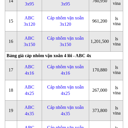
14
760,950
vina
3x95
3x95
ABC
Cáp nhôm vặn xoắn
ls
15
961,200
vina
3x120
3x120
ABC
Cáp nhôm vặn xoắn
ls
16
1,201,500
vina
3x150
3x150
Bảng giá cáp nhôm vặn xoắn 4 lõi - ABC 4x
ABC
Cáp nhôm vặn xoắn
ls
17
170,880
vina
4x16
4x16
ABC
Cáp nhôm vặn xoắn
ls
18
267,000
vina
4x25
4x25
ABC
Cáp nhôm vặn xoắn
ls
19
373,800
vina
4x35
4x35
ABC
Cáp nhôm vặn xoắn