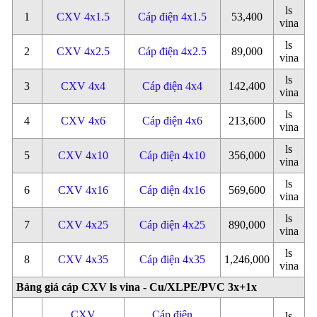
ls
1
CXV 4x1.5
Cáp điện 4x1.5
53,400
vina
ls
2
CXV 4x2.5
Cáp điện 4x2.5
89,000
vina
ls
3
CXV 4x4
Cáp điện 4x4
142,400
vina
ls
4
CXV 4x6
Cáp điện 4x6
213,600
vina
ls
5
CXV 4x10
Cáp điện 4x10
356,000
vina
ls
6
CXV 4x16
Cáp điện 4x16
569,600
vina
ls
7
CXV 4x25
Cáp điện 4x25
890,000
vina
ls
8
CXV 4x35
Cáp điện 4x35
1,246,000
vina
Bảng giá cáp CXV ls vina - Cu/XLPE/PVC 3x+1x
CXV
Cáp điện
ls