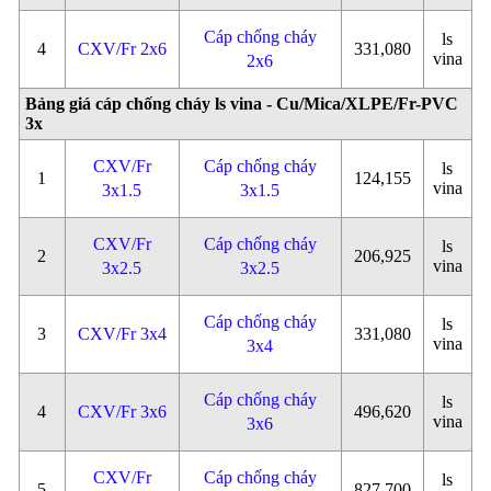
Cáp chống cháy
ls
4
CXV/Fr 2x6
331,080
vina
2x6
Bảng giá cáp chống cháy ls vina - Cu/Mica/XLPE/Fr-PVC
3x
CXV/Fr
Cáp chống cháy
ls
1
124,155
vina
3x1.5
3x1.5
CXV/Fr
Cáp chống cháy
ls
2
206,925
vina
3x2.5
3x2.5
Cáp chống cháy
ls
3
CXV/Fr 3x4
331,080
vina
3x4
Cáp chống cháy
ls
4
CXV/Fr 3x6
496,620
vina
3x6
CXV/Fr
Cáp chống cháy
ls
5
827,700