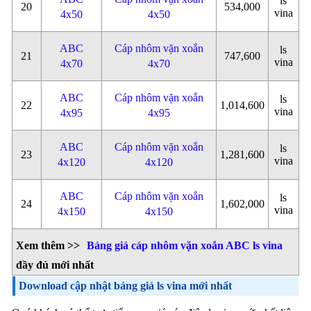
ls
20
534,000
vina
4x50
4x50
ABC
Cáp nhôm vặn xoắn
ls
21
747,600
vina
4x70
4x70
ABC
Cáp nhôm vặn xoắn
ls
22
1,014,600
vina
4x95
4x95
ABC
Cáp nhôm vặn xoắn
ls
23
1,281,600
vina
4x120
4x120
ABC
Cáp nhôm vặn xoắn
ls
24
1,602,000
vina
4x150
4x150
Xem thêm >>
Bảng giá cáp nhôm vặn xoắn ABC ls vina
đầy đủ mới nhất
Download cập nhật bảng giá ls vina mới nhất