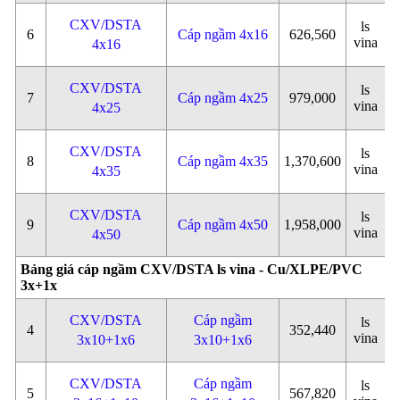
CXV/DSTA
ls
6
Cáp ngầm 4x16
626,560
vina
4x16
CXV/DSTA
ls
7
Cáp ngầm 4x25
979,000
vina
4x25
CXV/DSTA
ls
8
Cáp ngầm 4x35
1,370,600
vina
4x35
CXV/DSTA
ls
9
Cáp ngầm 4x50
1,958,000
vina
4x50
Bảng giá cáp ngầm CXV/DSTA ls vina - Cu/XLPE/PVC
3x+1x
CXV/DSTA
Cáp ngầm
ls
4
352,440
vina
3x10+1x6
3x10+1x6
CXV/DSTA
Cáp ngầm
ls
5
567,820