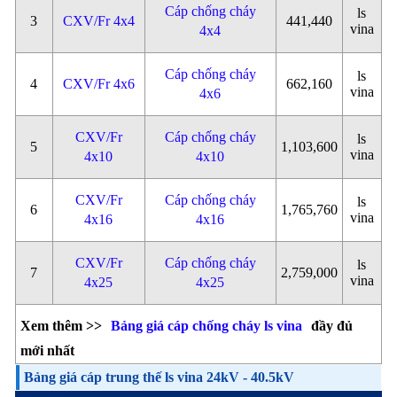
Cáp chống cháy
ls
3
CXV/Fr 4x4
441,440
vina
4x4
Cáp chống cháy
ls
4
CXV/Fr 4x6
662,160
vina
4x6
CXV/Fr
Cáp chống cháy
ls
5
1,103,600
vina
4x10
4x10
CXV/Fr
Cáp chống cháy
ls
6
1,765,760
vina
4x16
4x16
CXV/Fr
Cáp chống cháy
ls
7
2,759,000
vina
4x25
4x25
Xem thêm >>
Bảng giá cáp chống cháy ls vina
đầy đủ
mới nhất
Bảng giá cáp trung thế ls vina 24kV - 40.5kV