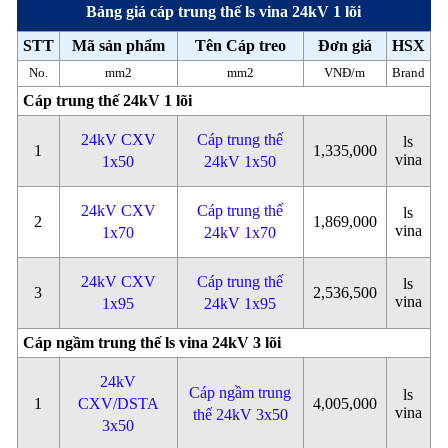
Bảng giá cáp trung thế ls vina 24kV 1 lõi
STT
Mã sản phẩm
Tên Cáp treo
Đơn giá
HSX
No.
mm2
mm2
VNĐ/m
Brand
Cáp trung thế 24kV 1 lõi
24kV CXV
Cáp trung thế
ls
1
1,335,000
vina
1x50
24kV 1x50
24kV CXV
Cáp trung thế
ls
2
1,869,000
vina
1x70
24kV 1x70
24kV CXV
Cáp trung thế
ls
3
2,536,500
vina
1x95
24kV 1x95
Cáp ngầm trung thế ls vina 24kV 3 lõi
24kV
Cáp ngầm trung
ls
1
CXV/DSTA
4,005,000
vina
thế 24kV 3x50
3x50