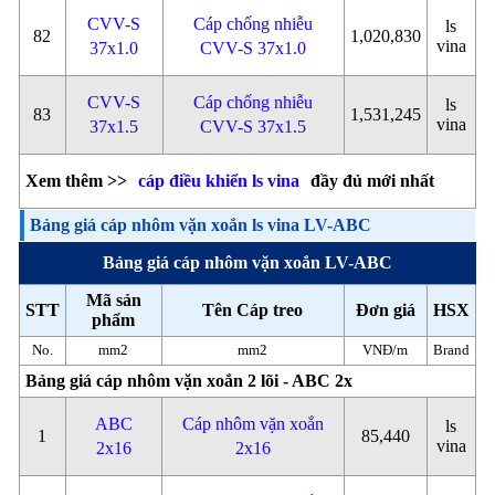
CVV-S
Cáp chống nhiễu
ls
82
1,020,830
vina
37x1.0
CVV-S 37x1.0
CVV-S
Cáp chống nhiễu
ls
83
1,531,245
vina
37x1.5
CVV-S 37x1.5
Xem thêm >>
cáp điều khiển ls vina
đầy đủ mới nhất
Bảng giá cáp nhôm vặn xoắn ls vina LV-ABC
Bảng giá cáp nhôm vặn xoắn LV-ABC
Mã sản
STT
Tên Cáp treo
Đơn giá
HSX
phẩm
No.
mm2
mm2
VNĐ/m
Brand
Bảng giá cáp nhôm vặn xoắn 2 lõi - ABC 2x
ABC
Cáp nhôm vặn xoắn
ls
1
85,440
vina
2x16
2x16