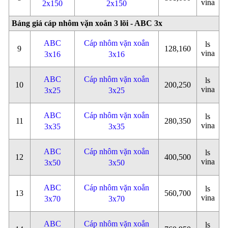
vina
2x150
2x150
Bảng giá cáp nhôm vặn xoắn 3 lõi - ABC 3x
ABC
Cáp nhôm vặn xoắn
ls
9
128,160
vina
3x16
3x16
ABC
Cáp nhôm vặn xoắn
ls
10
200,250
vina
3x25
3x25
ABC
Cáp nhôm vặn xoắn
ls
11
280,350
vina
3x35
3x35
ABC
Cáp nhôm vặn xoắn
ls
12
400,500
vina
3x50
3x50
ABC
Cáp nhôm vặn xoắn
ls
13
560,700
vina
3x70
3x70
ABC
Cáp nhôm vặn xoắn
ls