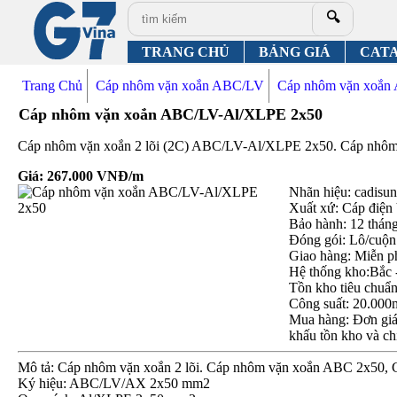
🔍
TRANG CHỦ
BẢNG GIÁ
CAT
Trang Chủ
Cáp nhôm vặn xoắn ABC/LV
Cáp nhôm vặn xoắ
Cáp nhôm vặn xoắn ABC/LV-Al/XLPE 2x50
Cáp nhôm vặn xoắn 2 lõi (2C) ABC/LV-Al/XLPE 2x50. Cáp nhôm cấ
Giá:
267.000
VNĐ/m
Nhãn hiệu: cadisun,
Xuất xứ: Cáp điện
Bảo hành: 12 thán
Đóng gói: Lô/cuộn
Giao hàng: Miễn p
Hệ thống kho:Bắc 
Tồn kho tiêu chuẩ
Công suất: 20.000
Mua hàng: Đơn giá 
khấu tồn kho và ch
Mô tả: Cáp nhôm vặn xoắn 2 lõi. Cáp nhôm vặn xoắn ABC 2x50,
Ký hiệu: ABC/LV/AX 2x50 mm2