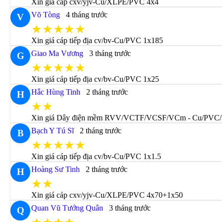
Xin giá cáp cxv/yjv-Cu/XLPE/PVC 4x4
Võ Tòng
4 tháng trước
V
★★★★★
Xin giá cáp tiếp địa cv/bv-Cu/PVC 1x185
Giao Ma Vương
3 tháng trước
G
★★★★★
Xin giá cáp tiếp địa cv/bv-Cu/PVC 1x25
Hắc Hùng Tinh
2 tháng trước
H
★★
Xin giá Dây điện mềm RVV/VCTF/VCSF/VCm - Cu/PVC
Bạch Y Tú Sĩ
2 tháng trước
B
★★★★★
Xin giá cáp tiếp địa cv/bv-Cu/PVC 1x1.5
Hoàng Sư Tinh
2 tháng trước
H
★★
Xin giá cáp cxv/yjv-Cu/XLPE/PVC 4x70+1x50
Quan Vũ Tướng Quân
3 tháng trước
Q