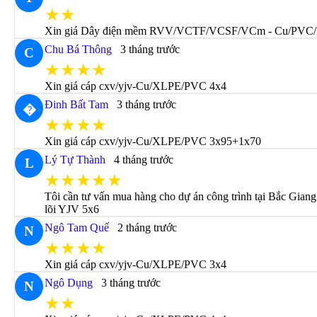
★★
Xin giá Dây điện mềm RVV/VCTF/VCSF/VCm - Cu/PVC/
Chu Bá Thông
3 tháng trước
C
★★★★
Xin giá cáp cxv/yjv-Cu/XLPE/PVC 4x4
Đinh Bất Tam
3 tháng trước
�
★★★★
Xin giá cáp cxv/yjv-Cu/XLPE/PVC 3x95+1x70
Lý Tự Thành
4 tháng trước
L
★★★★★
Tôi cần tư vấn mua hàng cho dự án công trình tại Bắc Giang
lõi YJV 5x6
Ngô Tam Quế
2 tháng trước
N
★★★★
Xin giá cáp cxv/yjv-Cu/XLPE/PVC 3x4
Ngô Dụng
3 tháng trước
N
★★