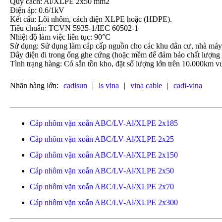
Quy cách: Al/XLPE 2x50 mm2
Điện áp: 0.6/1kV
Kết cấu: Lõi nhôm, cách điện XLPE hoặc (HDPE).
Tiêu chuẩn: TCVN 5935-1/IEC 60502-1
Nhiệt độ làm việc liên tục: 90°C
Sử dụng: Sử dụng làm cáp cấp nguồn cho các khu dân cư, nhà máy x
Dây điện đi trong ống ghe cứng (hoặc mềm để đảm bảo chất lượng 
Tình trạng hàng: Có sẵn tồn kho, đặt số lượng lớn trên 10.000km vu
Nhãn hàng lớn:
cadisun
|
ls vina
|
vina cable
|
cadi-vina
Cáp nhôm vặn xoắn ABC/LV-Al/XLPE 2x185
Cáp nhôm vặn xoắn ABC/LV-Al/XLPE 2x25
Cáp nhôm vặn xoắn ABC/LV-Al/XLPE 2x150
Cáp nhôm vặn xoắn ABC/LV-Al/XLPE 2x50
Cáp nhôm vặn xoắn ABC/LV-Al/XLPE 2x70
Cáp nhôm vặn xoắn ABC/LV-Al/XLPE 2x300