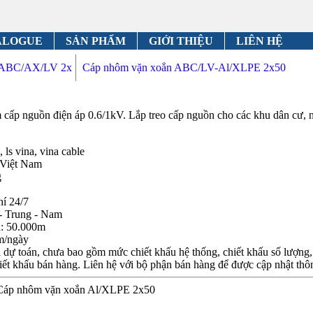
ALOGUE
SẢN PHẨM
GIỚI THIỆU
LIÊN HỆ
n ABC/AX/LV 2x
Cáp nhôm vặn xoắn ABC/LV-Al/XLPE 2x50
p nguồn điện áp 0.6/1kV. Lắp treo cấp nguồn cho các khu dân cư, n
 ls vina, vina cable
 Việt Nam
g
hí 24/7
- Trung - Nam
n: 50.000m
m/ngày
dự toán, chưa bao gồm mức chiết khấu hệ thống, chiết khấu số lượng, c
iết khấu bán hàng. Liên hệ với bộ phận bán hàng để được cập nhật thôn
 Cáp nhôm vặn xoắn Al/XLPE 2x50