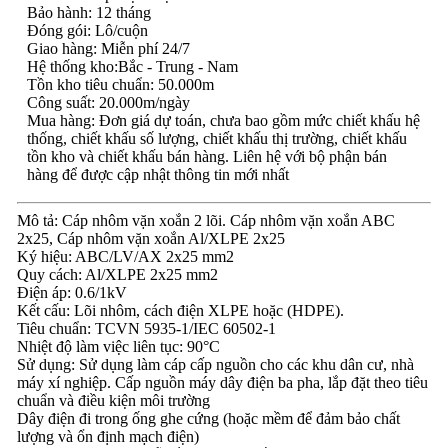
Bảo hành: 12 tháng
Đóng gói: Lô/cuộn
Giao hàng: Miễn phí 24/7
Hệ thống kho:Bắc - Trung - Nam
Tồn kho tiêu chuẩn: 50.000m
Công suất: 20.000m/ngày
Mua hàng: Đơn giá dự toán, chưa bao gồm mức chiết khấu hệ
thống, chiết khấu số lượng, chiết khấu thị trường, chiết khấu
tồn kho và chiết khấu bán hàng. Liên hệ với bộ phận bán
hàng để được cập nhật thông tin mới nhất
Mô tả: Cáp nhôm vặn xoắn 2 lõi. Cáp nhôm vặn xoắn ABC
2x25, Cáp nhôm vặn xoắn Al/XLPE 2x25
Ký hiệu: ABC/LV/AX 2x25 mm2
Quy cách: Al/XLPE 2x25 mm2
Điện áp: 0.6/1kV
Kết cấu: Lõi nhôm, cách điện XLPE hoặc (HDPE).
Tiêu chuẩn: TCVN 5935-1/IEC 60502-1
Nhiệt độ làm việc liên tục: 90°C
Sử dụng: Sử dụng làm cáp cấp nguồn cho các khu dân cư, nhà
máy xí nghiệp. Cấp nguồn máy dây điện ba pha, lắp đặt theo tiêu
chuẩn và điều kiện môi trường
Dây điện đi trong ống ghe cứng (hoặc mềm để đảm bảo chất
lượng và ổn định mạch điện)