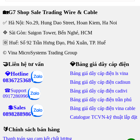
🏡G7 Shop Sale Trading Wire & Cable
✅ Hà Nội: No.29, Hung Dao Street, Hoan Kiem, Ha Noi
🔷 Sài Gòn: Saigon Tower, Bến Nghé, HCM
🆔 Huế: Số 92 Trần Hưng Đạo, Phú Xuân, TP. Huế
© Vina MicroSystems Trading Group
🤝Liên hệ tư vấn
💎Bảng giá dây cáp điện
💎Hotline
Bảng giá dây cáp điện ls vina
0836725368
Bảng giá dây cáp điện cadisun
☎Support
Bảng giá dây cáp điện cadivi
0917286996
Bảng giá dây cáp điện trần phú
💲Sales
Bảng giá dây cáp điện vina cable
0898288986
Catalogue TCVN-kỹ thuật lắp đặt
🔰Chính sách bán hàng
Thanh toán sau cam kết chất lượng