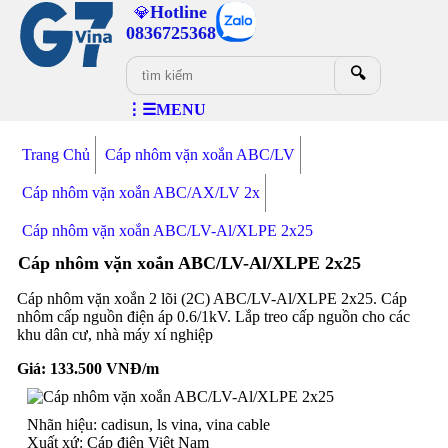
Hotline
💎
0836725368
🔍
⋮☰MENU
Trang Chủ
Cáp nhôm vặn xoắn ABC/LV
Cáp nhôm vặn xoắn ABC/AX/LV 2x
Cáp nhôm vặn xoắn ABC/LV-Al/XLPE 2x25
Cáp nhôm vặn xoắn ABC/LV-Al/XLPE 2x25
Cáp nhôm vặn xoắn 2 lõi (2C) ABC/LV-Al/XLPE 2x25. Cáp
nhôm cấp nguồn điện áp 0.6/1kV. Lắp treo cấp nguồn cho các
khu dân cư, nhà máy xí nghiệp
Giá:
133.500
VNĐ/m
Nhãn hiệu: cadisun, ls vina, vina cable
Xuất xứ: Cáp điện Việt Nam