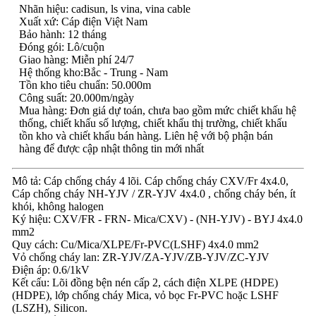
Nhãn hiệu: cadisun, ls vina, vina cable
Xuất xứ: Cáp điện Việt Nam
Bảo hành: 12 tháng
Đóng gói: Lô/cuộn
Giao hàng: Miễn phí 24/7
Hệ thống kho:Bắc - Trung - Nam
Tồn kho tiêu chuẩn: 50.000m
Công suất: 20.000m/ngày
Mua hàng: Đơn giá dự toán, chưa bao gồm mức chiết khấu hệ
thống, chiết khấu số lượng, chiết khấu thị trường, chiết khấu
tồn kho và chiết khấu bán hàng. Liên hệ với bộ phận bán
hàng để được cập nhật thông tin mới nhất
Mô tả: Cáp chống cháy 4 lõi. Cáp chống cháy CXV/Fr 4x4.0,
Cáp chống cháy NH-YJV / ZR-YJV 4x4.0 , chống cháy bén, ít
khói, không halogen
Ký hiệu: CXV/FR - FRN- Mica/CXV) - (NH-YJV) - BYJ 4x4.0
mm2
Quy cách: Cu/Mica/XLPE/Fr-PVC(LSHF) 4x4.0 mm2
Vỏ chống cháy lan: ZR-YJV/ZA-YJV/ZB-YJV/ZC-YJV
Điện áp: 0.6/1kV
Kết cấu: Lõi đồng bện nén cấp 2, cách điện XLPE (HDPE)
(HDPE), lớp chống cháy Mica, vỏ bọc Fr-PVC hoặc LSHF
(LSZH), Silicon.