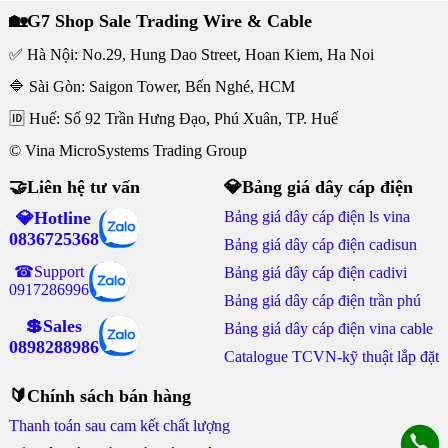
🏡G7 Shop Sale Trading Wire & Cable
✅ Hà Nội: No.29, Hung Dao Street, Hoan Kiem, Ha Noi
🔷 Sài Gòn: Saigon Tower, Bến Nghé, HCM
🆔 Huế: Số 92 Trần Hưng Đạo, Phú Xuân, TP. Huế
© Vina MicroSystems Trading Group
🤝Liên hệ tư vấn
💎Bảng giá dây cáp điện
💎Hotline
Bảng giá dây cáp điện ls vina
0836725368
Bảng giá dây cáp điện cadisun
☎Support
Bảng giá dây cáp điện cadivi
0917286996
Bảng giá dây cáp điện trần phú
💲Sales
Bảng giá dây cáp điện vina cable
0898288986
Catalogue TCVN-kỹ thuật lắp đặt
🔰Chính sách bán hàng
Thanh toán sau cam kết chất lượng