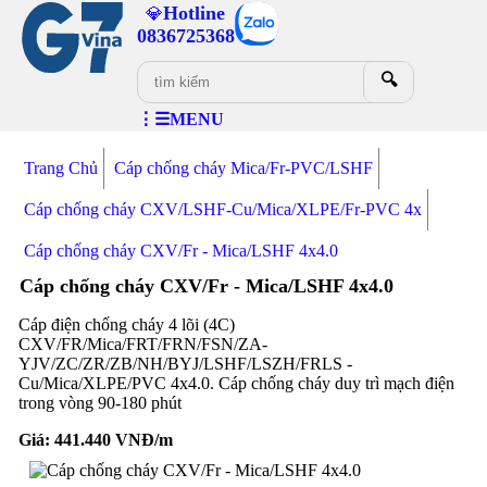
Hotline
💎
0836725368
🔍
⋮☰MENU
Trang Chủ
Cáp chống cháy Mica/Fr-PVC/LSHF
Cáp chống cháy CXV/LSHF-Cu/Mica/XLPE/Fr-PVC 4x
Cáp chống cháy CXV/Fr - Mica/LSHF 4x4.0
Cáp chống cháy CXV/Fr - Mica/LSHF 4x4.0
Cáp điện chống cháy 4 lõi (4C)
CXV/FR/Mica/FRT/FRN/FSN/ZA-
YJV/ZC/ZR/ZB/NH/BYJ/LSHF/LSZH/FRLS -
Cu/Mica/XLPE/PVC 4x4.0. Cáp chống cháy duy trì mạch điện
trong vòng 90-180 phút
Giá:
441.440
VNĐ/m