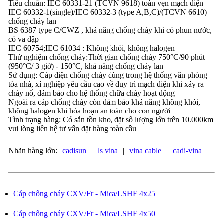
Tiêu chuẩn: IEC 60331-21 (TCVN 9618) toàn vẹn mạch điện
IEC 60332-1(single)/IEC 60332-3 (type A,B,C)/(TCVN 6610)
chống cháy lan
BS 6387 type C/CWZ , khả năng chống cháy khi có phun nước,
có va đập
IEC 60754;IEC 61034 : Không khói, không halogen
Thử nghiệm chống cháy:Thời gian chống cháy 750°C/90 phút
(950°C/ 3 giờ) - 150°C, khả năng chống cháy lan
Sử dụng: Cáp điện chống cháy dùng trong hệ thống văn phòng
tòa nhà, xí nghiệp yêu cầu cao về duy trì mạch điện khi xảy ra
cháy nổ, đảm bảo cho hệ thống chữa cháy hoạt động
Ngoài ra cáp chống cháy còn đảm bảo khả năng không khói,
không halogen khi hỏa hoạn an toàn cho con người
Tình trạng hàng: Có sẵn tồn kho, đặt số lượng lớn trên 10.000km
vui lòng liên hệ tư vấn đặt hàng toàn cầu
Nhãn hàng lớn:
cadisun
|
ls vina
|
vina cable
|
cadi-vina
Cáp chống cháy CXV/Fr - Mica/LSHF 4x25
Cáp chống cháy CXV/Fr - Mica/LSHF 4x50