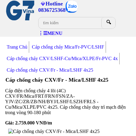
Hotline
💎
0836725368
🔍
⋮☰MENU
Trang Chủ
Cáp chống cháy Mica/Fr-PVC/LSHF
Cáp chống cháy CXV/LSHF-Cu/Mica/XLPE/Fr-PVC 4x
Cáp chống cháy CXV/Fr - Mica/LSHF 4x25
Cáp chống cháy CXV/Fr - Mica/LSHF 4x25
Cáp điện chống cháy 4 lõi (4C)
CXV/FR/Mica/FRT/FRN/FSN/ZA-
YJV/ZC/ZR/ZB/NH/BYJ/LSHF/LSZH/FRLS -
Cu/Mica/XLPE/PVC 4x25. Cáp chống cháy duy trì mạch điện
trong vòng 90-180 phút
Giá:
2.759.000
VNĐ/m