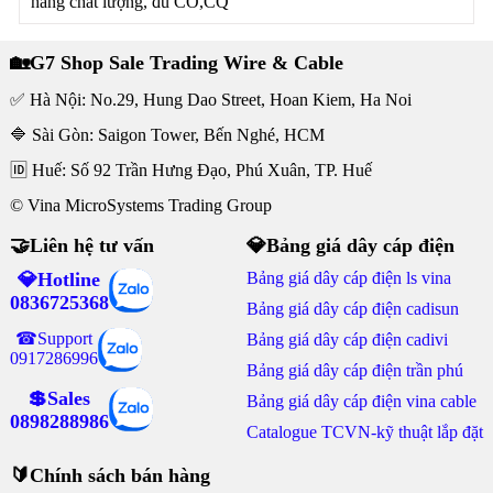
hàng chất lượng, đủ CO,CQ
🏡G7 Shop Sale Trading Wire & Cable
✅ Hà Nội: No.29, Hung Dao Street, Hoan Kiem, Ha Noi
🔷 Sài Gòn: Saigon Tower, Bến Nghé, HCM
🆔 Huế: Số 92 Trần Hưng Đạo, Phú Xuân, TP. Huế
© Vina MicroSystems Trading Group
🤝Liên hệ tư vấn
💎Bảng giá dây cáp điện
💎Hotline
Bảng giá dây cáp điện ls vina
0836725368
Bảng giá dây cáp điện cadisun
☎Support
Bảng giá dây cáp điện cadivi
0917286996
Bảng giá dây cáp điện trần phú
💲Sales
Bảng giá dây cáp điện vina cable
0898288986
Catalogue TCVN-kỹ thuật lắp đặt
🔰Chính sách bán hàng