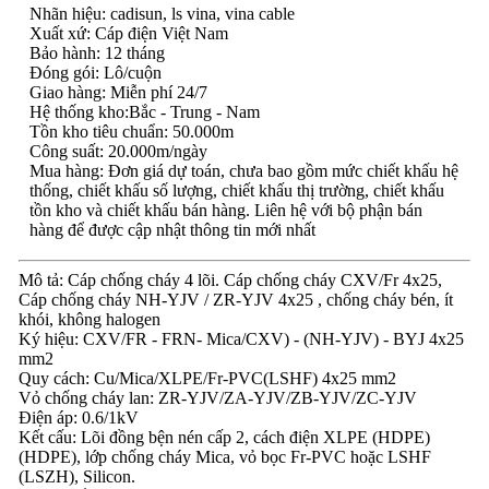
Nhãn hiệu: cadisun, ls vina, vina cable
Xuất xứ: Cáp điện Việt Nam
Bảo hành: 12 tháng
Đóng gói: Lô/cuộn
Giao hàng: Miễn phí 24/7
Hệ thống kho:Bắc - Trung - Nam
Tồn kho tiêu chuẩn: 50.000m
Công suất: 20.000m/ngày
Mua hàng: Đơn giá dự toán, chưa bao gồm mức chiết khấu hệ
thống, chiết khấu số lượng, chiết khấu thị trường, chiết khấu
tồn kho và chiết khấu bán hàng. Liên hệ với bộ phận bán
hàng để được cập nhật thông tin mới nhất
Mô tả: Cáp chống cháy 4 lõi. Cáp chống cháy CXV/Fr 4x25,
Cáp chống cháy NH-YJV / ZR-YJV 4x25 , chống cháy bén, ít
khói, không halogen
Ký hiệu: CXV/FR - FRN- Mica/CXV) - (NH-YJV) - BYJ 4x25
mm2
Quy cách: Cu/Mica/XLPE/Fr-PVC(LSHF) 4x25 mm2
Vỏ chống cháy lan: ZR-YJV/ZA-YJV/ZB-YJV/ZC-YJV
Điện áp: 0.6/1kV
Kết cấu: Lõi đồng bện nén cấp 2, cách điện XLPE (HDPE)
(HDPE), lớp chống cháy Mica, vỏ bọc Fr-PVC hoặc LSHF
(LSZH), Silicon.