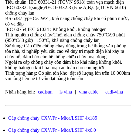
Tiêu chuẩn: IEC 60331-21 (TCVN 9618) toàn vẹn mạch điện
IEC 60332-1(single)/IEC 60332-3 (type A,B,C)/(TCVN 6610)
chống cháy lan
BS 6387 type C/CWZ , khả năng chống cháy khi có phun nước,
có va đập
IEC 60754;IEC 61034 : Không khói, không halogen
Thử nghiệm chống cháy:Thời gian chống cháy 750°C/90 phút
(950°C/ 3 giờ) - 150°C, khả năng chống cháy lan
Sử dụng: Cáp điện chống cháy dùng trong hệ thống văn phòng
tòa nhà, xí nghiệp yêu cầu cao về duy trì mạch điện khi xảy ra
cháy nổ, đảm bảo cho hệ thống chữa cháy hoạt động
Ngoài ra cáp chống cháy còn đảm bảo khả năng không khói,
không halogen khi hỏa hoạn an toàn cho con người
Tình trạng hàng: Có sẵn tồn kho, đặt số lượng lớn trên 10.000km
vui lòng liên hệ tư vấn đặt hàng toàn cầu
Nhãn hàng lớn:
cadisun
|
ls vina
|
vina cable
|
cadi-vina
Cáp chống cháy CXV/Fr - Mica/LSHF 4x185
Cáp chống cháy CXV/Fr - Mica/LSHF 4x6.0