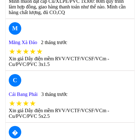
Mình muốn đặt cáp Cu/XLPE/PVC 1x300: 80m quy trình
làm hợp đồng, giao hàng thanh toán như thế nào. Mình cần
hàng chất lượng, đủ CO,CQ
M
Mãng Xà Đảo
2 tháng trước
★★★★★
Xin giá Dây điện mềm RVV/VCTF/VCSF/VCm -
Cu/PVC/PVC 3x1.5
C
Cái Bang Phái
3 tháng trước
★★★★
Xin giá Dây điện mềm RVV/VCTF/VCSF/VCm -
Cu/PVC/PVC 5x2.5
�