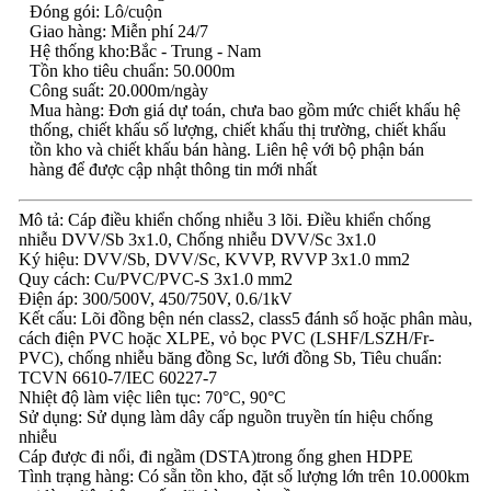
Đóng gói: Lô/cuộn
Giao hàng: Miễn phí 24/7
Hệ thống kho:Bắc - Trung - Nam
Tồn kho tiêu chuẩn: 50.000m
Công suất: 20.000m/ngày
Mua hàng: Đơn giá dự toán, chưa bao gồm mức chiết khấu hệ
thống, chiết khấu số lượng, chiết khấu thị trường, chiết khấu
tồn kho và chiết khấu bán hàng. Liên hệ với bộ phận bán
hàng để được cập nhật thông tin mới nhất
Mô tả: Cáp điều khiển chống nhiễu 3 lõi. Điều khiển chống
nhiễu DVV/Sb 3x1.0, Chống nhiễu DVV/Sc 3x1.0
Ký hiệu: DVV/Sb, DVV/Sc, KVVP, RVVP 3x1.0 mm2
Quy cách: Cu/PVC/PVC-S 3x1.0 mm2
Điện áp: 300/500V, 450/750V, 0.6/1kV
Kết cấu: Lõi đồng bện nén class2, class5 đánh số hoặc phân màu,
cách điện PVC hoặc XLPE, vỏ bọc PVC (LSHF/LSZH/Fr-
PVC), chống nhiễu băng đồng Sc, lưới đồng Sb, Tiêu chuẩn:
TCVN 6610-7/IEC 60227-7
Nhiệt độ làm việc liên tục: 70°C, 90°C
Sử dụng: Sử dụng làm dây cấp nguồn truyền tín hiệu chống
nhiễu
Cáp được đi nổi, đi ngầm (DSTA)trong ống ghen HDPE
Tình trạng hàng: Có sẵn tồn kho, đặt số lượng lớn trên 10.000km