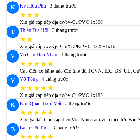
Kỳ Hiểu Phù
3 tháng trước
K
★★★
Xin giá cáp tiếp địa cv/bv-Cu/PVC 1x300
Thiên Địa Hội
3 tháng trước
T
★★
Xin giá cáp cxv/yjv-Cu/XLPE/PVC 4x25+1x16
Vô Căn Đạo Nhân
3 tháng trước
V
★★★★★
Cáp điện có hãng nào đáp ứng đủ TCVN, IEC, BS, UL. Gửi c
Võ Tòng
4 tháng trước
V
★★★★★
Xin giá cáp tiếp địa cv/bv-Cu/PVC 1x185
Kim Quan Trăm Mắt
3 tháng trước
K
★★★★★
Xin giá đấu thầu cáp điện Việt Nam cadi-vina điện lực Bắc 
Bạch Cốt Tinh
3 tháng trước
B
★★★★★