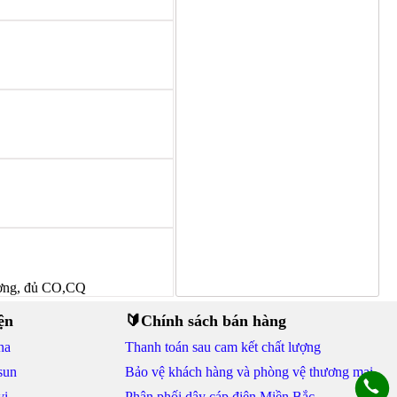
ượng, đủ CO,CQ
ện
🔰Chính sách bán hàng
na
Thanh toán sau cam kết chất lượng
sun
Bảo vệ khách hàng và phòng vệ thương mại
vi
Phân phối dây cáp điện Miền Bắc