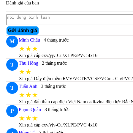
Đánh giá của bạn
Gửi đánh giá
Minh Châu
4 tháng trước
M
★★★
Xin giá cáp cxv/yjv-Cu/XLPE/PVC 4x16
Thu Hồng
2 tháng trước
T
★★
Xin giá Dây điện mềm RVV/VCTF/VCSF/VCm - Cu/PVC/
Tuấn Anh
3 tháng trước
T
★★★
Xin giá đấu thầu cáp điện Việt Nam cadi-vina điện lực Bắc 
Phạm Quân
3 tháng trước
P
★★★
Xin giá cáp cxv/yjv-Cu/XLPE/PVC 4x10
Đông Tà
3 tháng trước