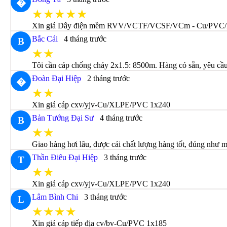
�
★★★★★
Xin giá Dây điện mềm RVV/VCTF/VCSF/VCm - Cu/PVC/
Bắc Cái
4 tháng trước
B
★★
Tôi cần cáp chống cháy 2x1.5: 8500m. Hàng có sẵn, yêu cầu 
Đoàn Đại Hiệp
2 tháng trước
�
★★
Xin giá cáp cxv/yjv-Cu/XLPE/PVC 1x240
Bản Tướng Đại Sư
4 tháng trước
B
★★
Giao hàng hơi lâu, được cái chất lượng hàng tốt, đúng như m
Thần Điêu Đại Hiệp
3 tháng trước
T
★★
Xin giá cáp cxv/yjv-Cu/XLPE/PVC 1x240
Lâm Bình Chi
3 tháng trước
L
★★★★
Xin giá cáp tiếp địa cv/bv-Cu/PVC 1x185