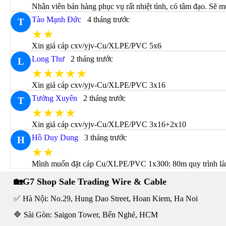
Nhân viên bán hàng phục vụ rất nhiệt tình, có tâm đạo. Sẽ m
Tào Mạnh Đức
4 tháng trước
T
★★
Xin giá cáp cxv/yjv-Cu/XLPE/PVC 5x6
Long Thư
2 tháng trước
L
★★★★★
Xin giá cáp cxv/yjv-Cu/XLPE/PVC 3x16
Tưởng Xuyên
2 tháng trước
T
★★★★
Xin giá cáp cxv/yjv-Cu/XLPE/PVC 3x16+2x10
Hồ Duy Dung
3 tháng trước
H
★★
Mình muốn đặt cáp Cu/XLPE/PVC 1x300: 80m quy trình làm 
🏡G7 Shop Sale Trading Wire & Cable
✅ Hà Nội: No.29, Hung Dao Street, Hoan Kiem, Ha Noi
🔷 Sài Gòn: Saigon Tower, Bến Nghé, HCM