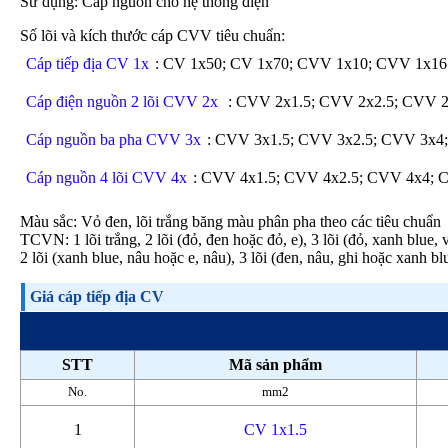
Sử dụng: Cấp nguồn cho hệ thống điện
Số lõi và kích thước cáp CVV tiêu chuẩn:
Cáp tiếp địa CV 1x
: CV 1x50; CV 1x70; CVV 1x10; CVV 1x16
Cáp điện nguồn 2 lõi CVV 2x
: CVV 2x1.5; CVV 2x2.5; CVV 
Cáp nguồn ba pha CVV 3x
: CVV 3x1.5; CVV 3x2.5; CVV 3x4
Cáp nguồn 4 lõi CVV 4x
: CVV 4x1.5; CVV 4x2.5; CVV 4x4;
Màu sắc: Vỏ đen, lõi trắng băng màu phân pha theo các tiêu chuẩn
TCVN: 1 lõi trắng, 2 lõi (đỏ, đen hoặc đỏ, e), 3 lõi (đỏ, xanh blue,
2 lõi (xanh blue, nâu hoặc e, nâu), 3 lõi (đen, nâu, ghi hoặc xanh blu
Giá cáp tiếp địa CV
STT
Mã sản phẩm
No.
mm2
1
CV 1x1.5