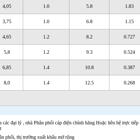
4,05
1.0
5.8
1.83
3,75
1.0
6.8
1.15
4,65
1.2
8.2
0.727
5,8
1.2
9.3
0.524
6,85
1.4
10.8
0.387
8,0
1.4
12.5
0.268
các đại lý , nhà Phân phối cáp điện chính hãng Hoặc liên hệ trực tiếp
t
ân phối, thị trường xuất khẩu mở rộng