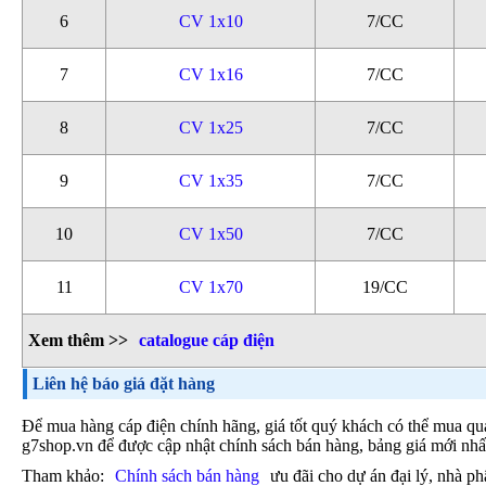
6
CV 1x10
7/CC
7
CV 1x16
7/CC
8
CV 1x25
7/CC
9
CV 1x35
7/CC
10
CV 1x50
7/CC
11
CV 1x70
19/CC
Xem thêm >>
catalogue cáp điện
Liên hệ báo giá đặt hàng
Để mua hàng cáp điện chính hãng, giá tốt quý khách có thể mua qua 
g7shop.vn để được cập nhật chính sách bán hàng, bảng giá mới nhấ
Tham khảo:
Chính sách bán hàng
ưu đãi cho dự án đại lý, nhà ph