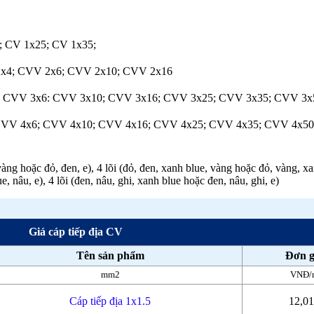
; CV 1x25; CV 1x35;
2x4; CVV 2x6; CVV 2x10; CVV 2x16
; CVV 3x6: CVV 3x10; CVV 3x16; CVV 3x25; CVV 3x35; CVV 3x5
 CVV 4x6; CVV 4x10; CVV 4x16; CVV 4x25; CVV 4x35; CVV 4x50
 vàng hoặc đỏ, đen, e), 4 lõi (đỏ, đen, xanh blue, vàng hoặc đỏ, vàng, x
e, nâu, e), 4 lõi (đen, nâu, ghi, xanh blue hoặc đen, nâu, ghi, e)
Giá cáp tiếp địa CV
Tên sản phẩm
Đơn g
mm2
VNĐ/
Cáp tiếp địa 1x1.5
12,0