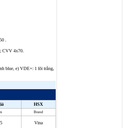
0 .
; CVV 4x70.
anh blue, e) VDE+: 1 lõi trắng,
iá
HSX
m
Brand
15
Vina