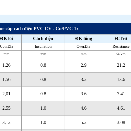
ue cáp cách điện PVC CV - Cu/PVC 1x
ĐK lõi
Cách điện
ĐK tổng
Đ.Trở
Con.Dia
Insunation
Over.Dia
Resistance
mm
mm
mm
Ω/km
1,26
0.8
2.9
21.2
1,56
0.8
3.2
13.6
2,01
0.8
3.6
7.41
2,55
1.0
4.6
4.61
3,12
1.0
5.2
3.08