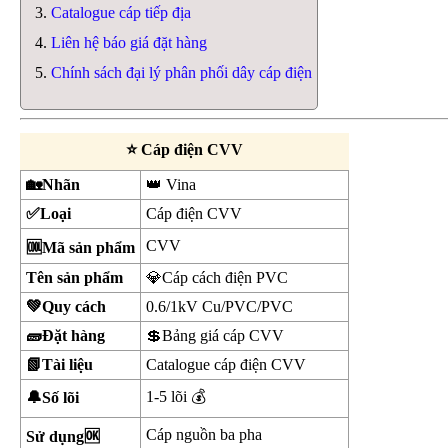
Catalogue cáp tiếp địa
Liên hệ báo giá đặt hàng
Chính sách đại lý phân phối dây cáp điện
⭐ Cáp điện CVV
🏡Nhãn
👑 Vina
✅Loại
Cáp điện CVV
CVV
🆒Mã sản phẩm
Tên sản phẩm
💎Cáp cách điện PVC
💚Quy cách
0.6/1kV Cu/PVC/PVC
🧱Đặt hàng
💲Bảng giá cáp CVV
📗Tài liệu
Catalogue cáp điện CVV
1-5 lõi 💰
🔔Số lõi
Cáp nguồn ba pha
Sử dụng🆗