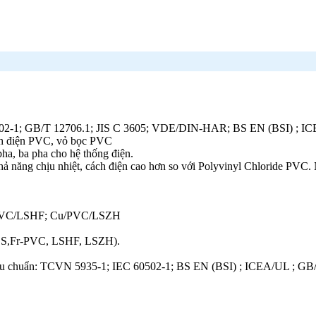
C 60502-1; GB/T 12706.1; JIS C 3605; VDE/DIN-HAR; BS EN (BSI) ; 
ách điện PVC, vỏ bọc PVC
a, ba pha cho hệ thống điện.
ả năng chịu nhiệt, cách điện cao hơn so với Polyvinyl Chloride PVC. 
/PVC/LSHF; Cu/PVC/LSZH
RLS,Fr-PVC, LSHF, LSZH).
 Tiêu chuẩn: TCVN 5935-1; IEC 60502-1; BS EN (BSI) ; ICEA/UL ; GB