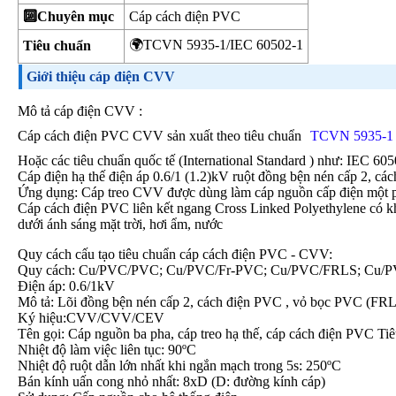
🔟Chuyên mục
Cáp cách điện PVC
🌍TCVN 5935-1/IEC 60502-1
Tiêu chuẩn
Giới thiệu cáp điện CVV
Mô tả cáp điện CVV :
Cáp cách điện PVC CVV sản xuất theo tiêu chuẩn
TCVN 5935-1
Hoặc các tiêu chuẩn quốc tế (International Standard ) như: IE
Cáp điện hạ thế điện áp 0.6/1 (1.2)kV ruột đồng bện nén cấp 2, c
Ứng dụng: Cáp treo CVV được dùng làm cáp nguồn cấp điện một ph
Cáp cách điện PVC liên kết ngang Cross Linked Polyethylene có kh
dưới ánh sáng mặt trời, hơi ẩm, nước
Quy cách cấu tạo tiêu chuẩn cáp cách điện PVC - CVV:
Quy cách: Cu/PVC/PVC; Cu/PVC/Fr-PVC; Cu/PVC/FRLS; Cu
Điện áp: 0.6/1kV
Mô tả: Lõi đồng bện nén cấp 2, cách điện PVC , vỏ bọc PVC (F
Ký hiệu:CVV/CVV/CEV
Tên gọi: Cáp nguồn ba pha, cáp treo hạ thế, cáp cách điện PVC
Nhiệt độ làm việc liên tục: 90ºC
Nhiệt độ ruột dẫn lớn nhất khi ngắn mạch trong 5s: 250ºC
Bán kính uấn cong nhỏ nhất: 8xD (D: đường kính cáp)