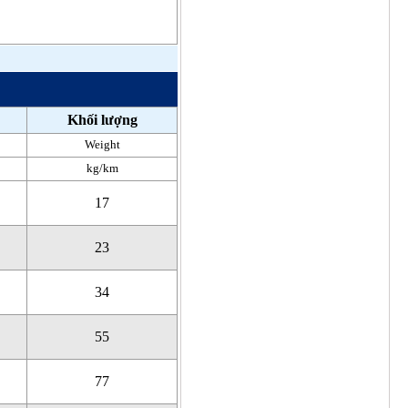
Khối lượng
Weight
kg/km
17
23
34
55
77