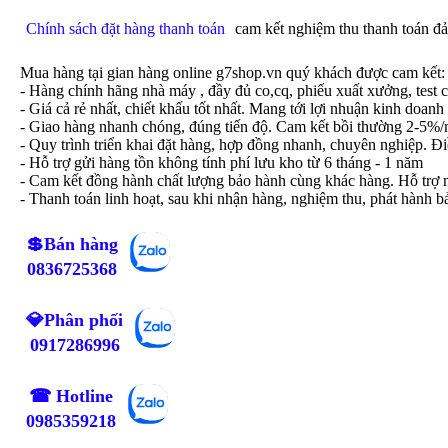
Chính sách đặt hàng thanh toán
cam kết nghiệm thu thanh toán đ
Mua hàng tại gian hàng online g7shop.vn quý khách được cam kết:
- Hàng chính hãng nhà máy , đầy đủ co,cq, phiếu xuất xưởng, test 
- Giá cả rẻ nhất, chiết khấu tốt nhất. Mang tới lợi nhuận kinh doan
- Giao hàng nhanh chóng, đúng tiến độ. Cam kết bồi thường 2-5%/
- Quy trình triển khai đặt hàng, hợp đồng nhanh, chuyên nghiệp. Đ
- Hỗ trợ gửi hàng tồn không tính phí lưu kho từ 6 tháng - 1 năm
- Cam kết đồng hành chất lượng bảo hành cùng khác hàng. Hỗ trợ 
- Thanh toán linh hoạt, sau khi nhận hàng, nghiệm thu, phát hành 
💲Bán hàng
0836725368
💎Phân phối
0917286996
☎ Hotline
0985359218