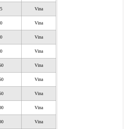
25
Vina
40
Vina
60
Vina
00
Vina
60
Vina
50
Vina
50
Vina
00
Vina
00
Vina