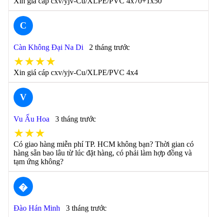
Xin giá cáp cxv/yjv-Cu/XLPE/PVC 4x70+1x50
C
Càn Không Đại Na Di
2 tháng trước
★★★★
Xin giá cáp cxv/yjv-Cu/XLPE/PVC 4x4
V
Vu Ấu Hoa
3 tháng trước
★★★
Có giao hàng miễn phí TP. HCM không bạn? Thời gian có
hàng sẵn bao lâu từ lúc đặt hàng, có phải làm hợp đồng và
tạm ứng không?
�
Đào Hán Minh
3 tháng trước