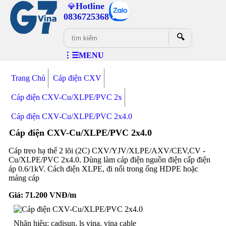
Hotline
💎
0836725368
🔍
⋮☰MENU
Trang Chủ
Cáp điện CXV
Cáp điện CXV-Cu/XLPE/PVC 2x
Cáp điện CXV-Cu/XLPE/PVC 2x4.0
Cáp điện CXV-Cu/XLPE/PVC 2x4.0
Cáp treo hạ thế 2 lõi (2C) CXV/YJV/XLPE/AXV/CEV,CV -
Cu/XLPE/PVC 2x4.0. Dùng làm cáp điện nguồn điện cấp điện
áp 0.6/1kV. Cách điện XLPE, đi nổi trong ống HDPE hoặc
máng cáp
Giá:
71.200
VNĐ/m
Nhãn hiệu: cadisun, ls vina, vina cable