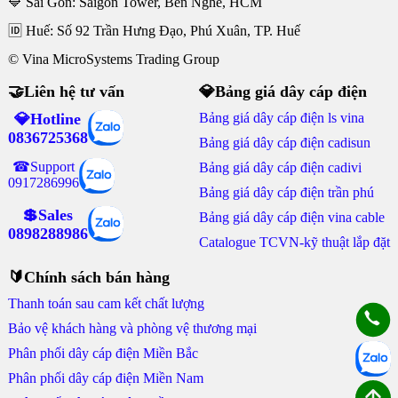
🔷 Sài Gòn: Saigon Tower, Bến Nghé, HCM
🆔 Huế: Số 92 Trần Hưng Đạo, Phú Xuân, TP. Huế
© Vina MicroSystems Trading Group
🤝Liên hệ tư vấn
💎Bảng giá dây cáp điện
💎Hotline
Bảng giá dây cáp điện ls vina
0836725368
Bảng giá dây cáp điện cadisun
☎Support
Bảng giá dây cáp điện cadivi
0917286996
Bảng giá dây cáp điện trần phú
💲Sales
Bảng giá dây cáp điện vina cable
0898288986
Catalogue TCVN-kỹ thuật lắp đặt
🔰Chính sách bán hàng
Thanh toán sau cam kết chất lượng
Bảo vệ khách hàng và phòng vệ thương mại
Phân phối dây cáp điện Miền Bắc
Phân phối dây cáp điện Miền Nam