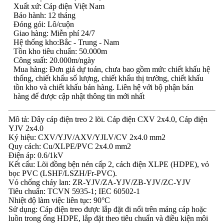
Xuất xứ: Cáp điện Việt Nam
Bảo hành: 12 tháng
Đóng gói: Lô/cuộn
Giao hàng: Miễn phí 24/7
Hệ thống kho:Bắc - Trung - Nam
Tồn kho tiêu chuẩn: 50.000m
Công suất: 20.000m/ngày
Mua hàng: Đơn giá dự toán, chưa bao gồm mức chiết khấu hệ
thống, chiết khấu số lượng, chiết khấu thị trường, chiết khấu
tồn kho và chiết khấu bán hàng. Liên hệ với bộ phận bán
hàng để được cập nhật thông tin mới nhất
Mô tả: Dây cáp điện treo 2 lõi. Cáp điện CXV 2x4.0, Cáp điện
YJV 2x4.0
Ký hiệu: CXV/YJV/AXV/YJLV/CV 2x4.0 mm2
Quy cách: Cu/XLPE/PVC 2x4.0 mm2
Điện áp: 0.6/1kV
Kết cấu: Lõi đồng bện nén cấp 2, cách điện XLPE (HDPE), vỏ
bọc PVC (LSHF/LSZH/Fr-PVC).
Vỏ chống cháy lan: ZR-YJV/ZA-YJV/ZB-YJV/ZC-YJV
Tiêu chuẩn: TCVN 5935-1; IEC 60502-1
Nhiệt độ làm việc liên tục: 90°C
Sử dụng: Cáp điện treo được lắp đặt đi nổi trên máng cáp hoặc
luồn trong ống HDPE, lắp đặt theo tiêu chuẩn và điều kiện môi