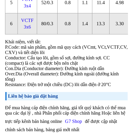
5
52/0.3
0.8
1.1
11.4
4.98
3x4
VCTF
6
80/0.3
0.8
1.4
13.3
3.30
3x6
Khái niệm, viết tắt:
P.Code: mã sản phẩm, gồm mã quy cách (VCmt, VCt,VCTF,CV,
CXV) và tiết diện lõi
Conductor: Cấu tạo lõi, gồm số sợi, đường kính sợi. CC
(compact) là các sợi được bện nén chặt
Con.Dia (Conductor diameter): Đường kính ruột dẫn
Over.Dia (Overall diameter): Đường kính ngoài (đường kính
tổng)
Resistance: Điện trở một chiều (DC) lõi dẫn điện ở 20°C
Liên hệ báo giá đặt hàng
Để mua hàng cáp điện chính hãng, giá tốt quý khách có thể mua
qua các đại lý , nhà Phân phối cáp điện chính hãng Hoặc liên hệ
trực tiếp kênh bán hàng online
G7 Shop
để được cập nhật
chính sách bán hàng, bảng giá mới nhất