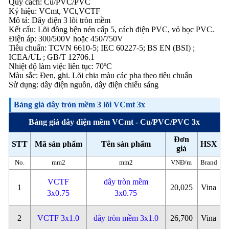
Quy cách: Cu/PVC/PVC
Ký hiệu: VCmt, VCt,VCTF
Mô tả: Dây điện 3 lõi tròn mềm
Kết cấu: Lõi đồng bện nén cấp 5, cách điện PVC, vỏ bọc PVC.
Điện áp: 300/500V hoặc 450/750V
Tiêu chuẩn: TCVN 6610-5; IEC 60227-5; BS EN (BSI) ;
ICEA/UL ; GB/T 12706.1
Nhiệt độ làm việc liên tục: 70ºC
Màu sắc: Đen, ghi. Lõi chia màu các pha theo tiêu chuẩn
Sử dụng: dây điện nguồn, dây điện chiếu sáng
Bảng giá dây tròn mềm 3 lõi VCmt 3x
Bảng giá dây điện mềm VCmt - Cu/PVC/PVC 3x
Đơn
STT
Mã sản phẩm
Tên sản phẩm
HSX
giá
No.
mm2
mm2
VNĐ/m
Brand
VCTF
dây tròn mềm
1
20,025
Vina
3x0.75
3x0.75
2
VCTF 3x1.0
dây tròn mềm 3x1.0
26,700
Vina