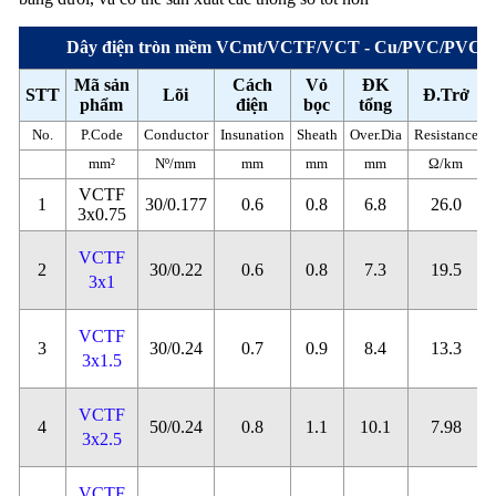
Dây điện tròn mềm VCmt/VCTF/VCT - Cu/PVC/PVC 3
Mã sản
Cách
Vỏ
ĐK
STT
Lõi
Đ.Trở
phẩm
điện
bọc
tổng
No.
P.Code
Conductor
Insunation
Sheath
Over.Dia
Resistance
mm²
Nº/mm
mm
mm
mm
Ω/km
VCTF
1
30/0.177
0.6
0.8
6.8
26.0
3x0.75
VCTF
2
30/0.22
0.6
0.8
7.3
19.5
3x1
VCTF
3
30/0.24
0.7
0.9
8.4
13.3
3x1.5
VCTF
4
50/0.24
0.8
1.1
10.1
7.98
3x2.5
VCTF