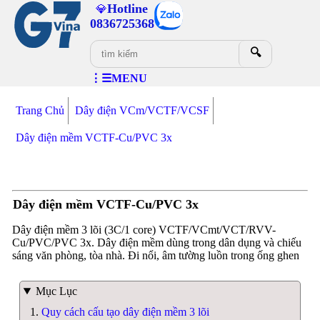
Hotline
💎
0836725368
🔍
⋮☰MENU
Trang Chủ
Dây điện VCm/VCTF/VCSF
Dây điện mềm VCTF-Cu/PVC 3x
Dây điện mềm VCTF-Cu/PVC 3x
Dây điện mềm 3 lõi (3C/1 core) VCTF/VCmt/VCT/RVV-
Cu/PVC/PVC 3x. Dây điện mềm dùng trong dân dụng và chiếu
sáng văn phòng, tòa nhà. Đi nổi, âm tường luồn trong ống ghen
Mục Lục
Quy cách cấu tạo dây điện mềm 3 lõi