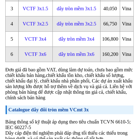
3
VCTF 3x1.5
dây tròn mềm 3x1.5
40,050
Vina
4
VCTF 3x2.5
dây tròn mềm 3x2.5
66,750
Vina
5
VCTF 3x4
dây tròn mềm 3x4
106,800
Vina
6
VCTF 3x6
dây tròn mềm 3x6
160,200
Vina
Đơn giá đã bao gồm VAT, dùng làm dự toán, chưa bao gồm mức
chiết khấu bán hàng,chiết khấu tồn kho, chiết khấu số lượng,
chiết khấu đại lý, chiết khấu nhà phân phối, Các dự án xuất khẩu
sản lượng lớn được hỗ trợ thêm về dịch vụ và giá cả. Liên hệ với
phòng bán hàng để được cập nhật thông tin giá cả, chiết khấu,
chính sách bán hàng
Catalogue dây đôi tròn mềm VCmt 3x
Bảng thông số kỹ thuật áp dụng theo tiêu chuẩn TCVN 6610-5;
IEC 60227-5
Dây cáp điện thí nghiệm phải đáp ứng tối thiếu các thiểu trong
bảng dưới, và có thể sản xuất các thông số tốt hơn