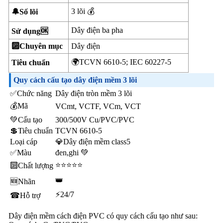
3 lõi 💰
🔔Số lõi
Dây điện ba pha
Sử dụng🆗
🔟Chuyên mục
Dây điện
🌍TCVN 6610-5; IEC 60227-5
Tiêu chuẩn
Quy cách cấu tạo dây điện mềm 3 lõi
✅Chức năng
Dây điện tròn mềm 3 lõi
💰Mã
VCmt, VCTF, VCm, VCT
💚Cấu tạo
300/500V Cu/PVC/PVC
💲Tiêu chuẩn
TCVN 6610-5
Loại cáp
💎Dây điện mềm class5
✅Màu
đen,ghi 💚
⭐⭐⭐⭐⭐
🔟Chất lượng
👑
🆕Nhãn
⚡24/7
☎Hỗ trợ
Dây điện mềm cách điện PVC có quy cách cấu tạo như sau: