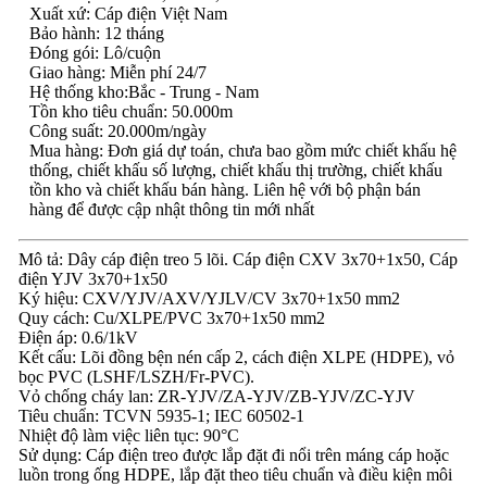
Xuất xứ: Cáp điện Việt Nam
Bảo hành: 12 tháng
Đóng gói: Lô/cuộn
Giao hàng: Miễn phí 24/7
Hệ thống kho:Bắc - Trung - Nam
Tồn kho tiêu chuẩn: 50.000m
Công suất: 20.000m/ngày
Mua hàng: Đơn giá dự toán, chưa bao gồm mức chiết khấu hệ
thống, chiết khấu số lượng, chiết khấu thị trường, chiết khấu
tồn kho và chiết khấu bán hàng. Liên hệ với bộ phận bán
hàng để được cập nhật thông tin mới nhất
Mô tả: Dây cáp điện treo 5 lõi. Cáp điện CXV 3x70+1x50, Cáp
điện YJV 3x70+1x50
Ký hiệu: CXV/YJV/AXV/YJLV/CV 3x70+1x50 mm2
Quy cách: Cu/XLPE/PVC 3x70+1x50 mm2
Điện áp: 0.6/1kV
Kết cấu: Lõi đồng bện nén cấp 2, cách điện XLPE (HDPE), vỏ
bọc PVC (LSHF/LSZH/Fr-PVC).
Vỏ chống cháy lan: ZR-YJV/ZA-YJV/ZB-YJV/ZC-YJV
Tiêu chuẩn: TCVN 5935-1; IEC 60502-1
Nhiệt độ làm việc liên tục: 90°C
Sử dụng: Cáp điện treo được lắp đặt đi nổi trên máng cáp hoặc
luồn trong ống HDPE, lắp đặt theo tiêu chuẩn và điều kiện môi