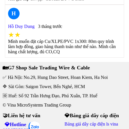
H
Hồ Duy Dung
3 tháng trước
★★
Mình muốn đặt cáp Cu/XLPE/PVC 1x300: 80m quy trình
làm hợp đồng, giao hàng thanh toán như thế nào. Mình cần
hàng chất lượng, đủ CO,CQ
🏡G7 Shop Sale Trading Wire & Cable
✅ Hà Nội: No.29, Hung Dao Street, Hoan Kiem, Ha Noi
🔷 Sài Gòn: Saigon Tower, Bến Nghé, HCM
🆔 Huế: Số 92 Trần Hưng Đạo, Phú Xuân, TP. Huế
© Vina MicroSystems Trading Group
🤝Liên hệ tư vấn
💎Bảng giá dây cáp điện
💎Hotline
Bảng giá dây cáp điện ls vina