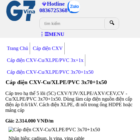
Hotline
💎
0836725368
🔍
⋮☰MENU
Trang Chủ
Cáp điện CXV
Cáp điện CXV-Cu/XLPE/PVC 3x+1x
Cáp điện CXV-Cu/XLPE/PVC 3x70+1x50
Cáp điện CXV-Cu/XLPE/PVC 3x70+1x50
Cáp treo hạ thế 5 lõi (5C) CXV/YJV/XLPE/AXV/CEV,CV -
Cu/XLPE/PVC 3x70+1x50. Dùng làm cáp điện nguồn điện cấp
điện áp 0.6/1kV. Cách điện XLPE, đi nổi trong ống HDPE hoặc
máng cáp
Giá:
2.314.000
VNĐ/m
Nhãn hiệu: cadisun, ls vina, vina cable