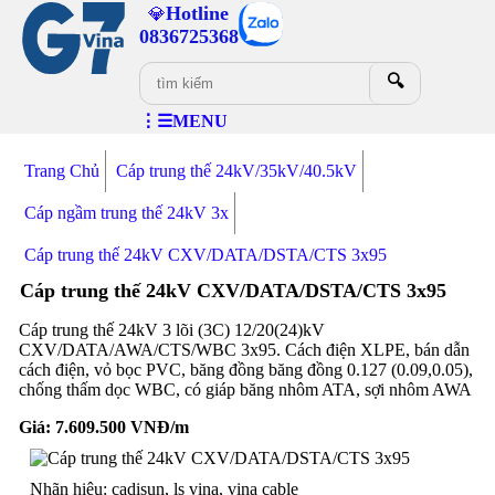
Hotline
💎
0836725368
🔍
⋮☰MENU
Trang Chủ
Cáp trung thế 24kV/35kV/40.5kV
Cáp ngầm trung thế 24kV 3x
Cáp trung thế 24kV CXV/DATA/DSTA/CTS 3x95
Cáp trung thế 24kV CXV/DATA/DSTA/CTS 3x95
Cáp trung thế 24kV 3 lõi (3C) 12/20(24)kV
CXV/DATA/AWA/CTS/WBC 3x95. Cách điện XLPE, bán dẫn
cách điện, vỏ bọc PVC, băng đồng băng đồng 0.127 (0.09,0.05),
chống thấm dọc WBC, có giáp băng nhôm ATA, sợi nhôm AWA
Giá:
7.609.500
VNĐ/m
Nhãn hiệu: cadisun, ls vina, vina cable