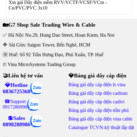
Xin giá Dây điện mềm RVV/VCTF/VCSF/VCm -
Cu/PVC/PVC 3x10
🏡G7 Shop Sale Trading Wire & Cable
✅ Hà Nội: No.29, Hung Dao Street, Hoan Kiem, Ha Noi
🔷 Sài Gòn: Saigon Tower, Bến Nghé, HCM
🆔 Huế: Số 92 Trần Hưng Đạo, Phú Xuân, TP. Huế
© Vina MicroSystems Trading Group
🤝Liên hệ tư vấn
💎Bảng giá dây cáp điện
💎Hotline
Bảng giá dây cáp điện ls vina
0836725368
Bảng giá dây cáp điện cadisun
☎Support
Bảng giá dây cáp điện cadivi
0917286996
Bảng giá dây cáp điện trần phú
💲Sales
Bảng giá dây cáp điện vina cable
0898288986
Catalogue TCVN-kỹ thuật lắp đặt