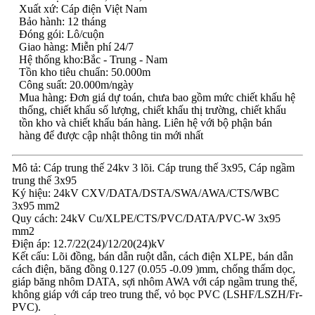
Xuất xứ: Cáp điện Việt Nam
Bảo hành: 12 tháng
Đóng gói: Lô/cuộn
Giao hàng: Miễn phí 24/7
Hệ thống kho:Bắc - Trung - Nam
Tồn kho tiêu chuẩn: 50.000m
Công suất: 20.000m/ngày
Mua hàng: Đơn giá dự toán, chưa bao gồm mức chiết khấu hệ
thống, chiết khấu số lượng, chiết khấu thị trường, chiết khấu
tồn kho và chiết khấu bán hàng. Liên hệ với bộ phận bán
hàng để được cập nhật thông tin mới nhất
Mô tả: Cáp trung thế 24kv 3 lõi. Cáp trung thế 3x95, Cáp ngầm
trung thế 3x95
Ký hiệu: 24kV CXV/DATA/DSTA/SWA/AWA/CTS/WBC
3x95 mm2
Quy cách: 24kV Cu/XLPE/CTS/PVC/DATA/PVC-W 3x95
mm2
Điện áp: 12.7/22(24)/12/20(24)kV
Kết cấu: Lõi đồng, bán dẫn ruột dẫn, cách điện XLPE, bán dẫn
cách điện, băng đồng 0.127 (0.055 -0.09 )mm, chống thấm dọc,
giáp băng nhôm DATA, sợi nhôm AWA với cáp ngầm trung thế,
không giáp với cáp treo trung thế, vỏ bọc PVC (LSHF/LSZH/Fr-
PVC).