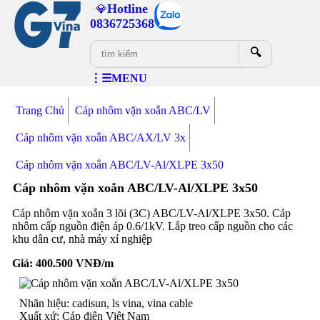
Hotline
💎
0836725368
🔍
⋮☰MENU
Trang Chủ
Cáp nhôm vặn xoắn ABC/LV
Cáp nhôm vặn xoắn ABC/AX/LV 3x
Cáp nhôm vặn xoắn ABC/LV-Al/XLPE 3x50
Cáp nhôm vặn xoắn ABC/LV-Al/XLPE 3x50
Cáp nhôm vặn xoắn 3 lõi (3C) ABC/LV-Al/XLPE 3x50. Cáp
nhôm cấp nguồn điện áp 0.6/1kV. Lắp treo cấp nguồn cho các
khu dân cư, nhà máy xí nghiệp
Giá:
400.500
VNĐ/m
Nhãn hiệu: cadisun, ls vina, vina cable
Xuất xứ: Cáp điện Việt Nam