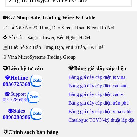
Xin giá cáp cxv/yjv-Cu/XLPE/PVC 4x6
🏡G7 Shop Sale Trading Wire & Cable
✅ Hà Nội: No.29, Hung Dao Street, Hoan Kiem, Ha Noi
🔷 Sài Gòn: Saigon Tower, Bến Nghé, HCM
🆔 Huế: Số 92 Trần Hưng Đạo, Phú Xuân, TP. Huế
© Vina MicroSystems Trading Group
🤝Liên hệ tư vấn
💎Bảng giá dây cáp điện
💎Hotline
Bảng giá dây cáp điện ls vina
0836725368
Bảng giá dây cáp điện cadisun
☎Support
Bảng giá dây cáp điện cadivi
0917286996
Bảng giá dây cáp điện trần phú
💲Sales
Bảng giá dây cáp điện vina cable
0898288986
Catalogue TCVN-kỹ thuật lắp đặt
🔰Chính sách bán hàng