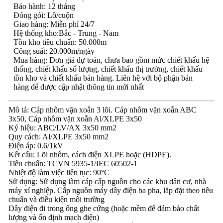
Bảo hành: 12 tháng
Đóng gói: Lô/cuộn
Giao hàng: Miễn phí 24/7
Hệ thống kho:Bắc - Trung - Nam
Tồn kho tiêu chuẩn: 50.000m
Công suất: 20.000m/ngày
Mua hàng: Đơn giá dự toán, chưa bao gồm mức chiết khấu hệ
thống, chiết khấu số lượng, chiết khấu thị trường, chiết khấu
tồn kho và chiết khấu bán hàng. Liên hệ với bộ phận bán
hàng để được cập nhật thông tin mới nhất
Mô tả: Cáp nhôm vặn xoắn 3 lõi. Cáp nhôm vặn xoắn ABC
3x50, Cáp nhôm vặn xoắn Al/XLPE 3x50
Ký hiệu: ABC/LV/AX 3x50 mm2
Quy cách: Al/XLPE 3x50 mm2
Điện áp: 0.6/1kV
Kết cấu: Lõi nhôm, cách điện XLPE hoặc (HDPE).
Tiêu chuẩn: TCVN 5935-1/IEC 60502-1
Nhiệt độ làm việc liên tục: 90°C
Sử dụng: Sử dụng làm cáp cấp nguồn cho các khu dân cư, nhà
máy xí nghiệp. Cấp nguồn máy dây điện ba pha, lắp đặt theo tiêu
chuẩn và điều kiện môi trường
Dây điện đi trong ống ghe cứng (hoặc mềm để đảm bảo chất
lượng và ổn định mạch điện)