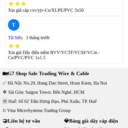
★★★
Xin giá cáp cxv/yjv-Cu/XLPE/PVC 5x50
T
Từ Siêu
3 tháng trước
★★
Xin giá Dây điện mềm RVV/VCTF/VCSF/VCm -
Cu/PVC/PVC 1x1.5
🏡G7 Shop Sale Trading Wire & Cable
✅ Hà Nội: No.29, Hung Dao Street, Hoan Kiem, Ha Noi
🔷 Sài Gòn: Saigon Tower, Bến Nghé, HCM
🆔 Huế: Số 92 Trần Hưng Đạo, Phú Xuân, TP. Huế
© Vina MicroSystems Trading Group
🤝Liên hệ tư vấn
💎Bảng giá dây cáp điện