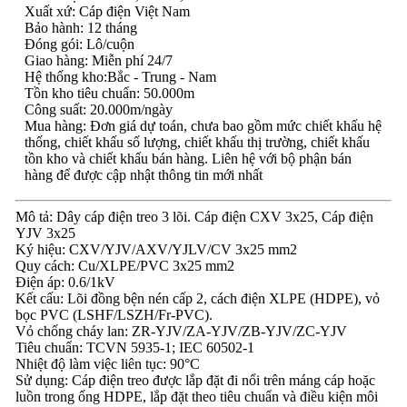
Xuất xứ: Cáp điện Việt Nam
Bảo hành: 12 tháng
Đóng gói: Lô/cuộn
Giao hàng: Miễn phí 24/7
Hệ thống kho:Bắc - Trung - Nam
Tồn kho tiêu chuẩn: 50.000m
Công suất: 20.000m/ngày
Mua hàng: Đơn giá dự toán, chưa bao gồm mức chiết khấu hệ
thống, chiết khấu số lượng, chiết khấu thị trường, chiết khấu
tồn kho và chiết khấu bán hàng. Liên hệ với bộ phận bán
hàng để được cập nhật thông tin mới nhất
Mô tả: Dây cáp điện treo 3 lõi. Cáp điện CXV 3x25, Cáp điện
YJV 3x25
Ký hiệu: CXV/YJV/AXV/YJLV/CV 3x25 mm2
Quy cách: Cu/XLPE/PVC 3x25 mm2
Điện áp: 0.6/1kV
Kết cấu: Lõi đồng bện nén cấp 2, cách điện XLPE (HDPE), vỏ
bọc PVC (LSHF/LSZH/Fr-PVC).
Vỏ chống cháy lan: ZR-YJV/ZA-YJV/ZB-YJV/ZC-YJV
Tiêu chuẩn: TCVN 5935-1; IEC 60502-1
Nhiệt độ làm việc liên tục: 90°C
Sử dụng: Cáp điện treo được lắp đặt đi nổi trên máng cáp hoặc
luồn trong ống HDPE, lắp đặt theo tiêu chuẩn và điều kiện môi