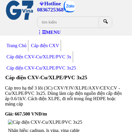
Hotline
💎
0836725368
🔍
⋮☰MENU
Trang Chủ
Cáp điện CXV
Cáp điện CXV-Cu/XLPE/PVC 3x
Cáp điện CXV-Cu/XLPE/PVC 3x25
Cáp điện CXV-Cu/XLPE/PVC 3x25
Cáp treo hạ thế 3 lõi (3C) CXV/YJV/XLPE/AXV/CEV,CV -
Cu/XLPE/PVC 3x25. Dùng làm cáp điện nguồn điện cấp điện
áp 0.6/1kV. Cách điện XLPE, đi nổi trong ống HDPE hoặc
máng cáp
Giá:
667.500
VNĐ/m
Nhãn hiệu: cadisun, ls vina, vina cable