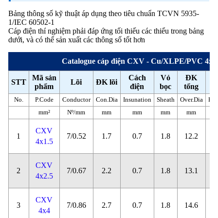
Bảng thông số kỹ thuật áp dụng theo tiêu chuẩn TCVN 5935-
1/IEC 60502-1
Cáp điện thí nghiệm phải đáp ứng tối thiếu các thiểu trong bảng
dưới, và có thể sản xuất các thông số tốt hơn
Catalogue cáp điện CXV - Cu/XLPE/PVC 4x
Mã sản
Cách
Vỏ
ĐK
STT
Lõi
ĐK lõi
Đ
phẩm
điện
bọc
tổng
No.
P.Code
Conductor
Con.Dia
Insunation
Sheath
Over.Dia
Res
mm²
Nº/mm
mm
mm
mm
mm
CXV
1
7/0.52
1.7
0.7
1.8
12.2
4x1.5
CXV
2
7/0.67
2.2
0.7
1.8
13.1
4x2.5
CXV
3
7/0.86
2.7
0.7
1.8
14.6
4x4