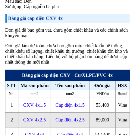
Màu sắc: Đen
Sử dụng: Cáp nguồn ba pha
Bảng giá cáp điện CXV 4x
Đơn giá đã bao gồm vat, chưa gồm chiết khấu và các chính sách
khuyến mại
Đơn giá làm dự toán, chưa bao gồm mức chiết khấu hệ thống,
chiết khấu số lượng, chiết khấu thị trường, chiết khấu tồn kho và
chiết khấu bán hàng. Liên hệ với bộ phận bán hàng để được cập
nhật thông tin mới nhất
Bảng giá cáp điện CXV - Cu/XLPE/PVC 4x
STT
Mã sản phẩm
Tên sản phẩm
Đơn giá
HSX
No.
mm2
mm2
VNĐ/m
Brand
1
CXV 4x1.5
Cáp điện 4x1.5
53,400
Vina
2
CXV 4x2.5
Cáp điện 4x2.5
89,000
Vina
3
CXV 4x4
Cáp điện 4x4
142,400
Vina