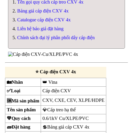
Tên gọi quy cách cáp treo CXV 4x
Bảng giá cáp điện CXV 4x
Catalogue cáp điện CXV 4x
Liên hệ báo giá đặt hàng
Chính sách đại lý phân phối dây cáp điện
⭐ Cáp điện CXV 4x
🏡Nhãn
👑 Vina
✅Loại
Cáp điện CXV
CXV, CXE, CEV, XLPE/HDPE
🆒Mã sản phẩm
Tên sản phẩm
💎Cáp treo hạ thế
💚Quy cách
0.6/1kV Cu/XLPE/PVC
🧱Đặt hàng
💲Bảng giá cáp CXV 4x