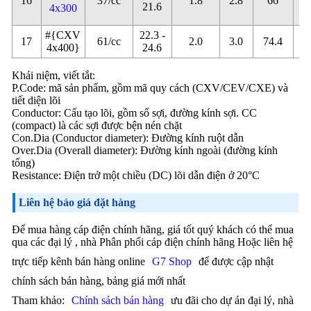
16
37/cc
1.8
2.8
66
0
21.6
4x300
#{CXV
22.3 -
17
61/cc
2.0
3.0
74.4
0
4x400}
24.6
Khái niệm, viết tắt:
P.Code: mã sản phẩm, gồm mã quy cách (CXV/CEV/CXE) và
tiết diện lõi
Conductor: Cấu tạo lõi, gồm số sợi, đường kính sợi. CC
(compact) là các sợi được bện nén chặt
Con.Dia (Conductor diameter): Đường kính ruột dẫn
Over.Dia (Overall diameter): Đường kính ngoài (đường kính
tổng)
Resistance: Điện trở một chiều (DC) lõi dẫn điện ở 20°C
Liên hệ báo giá đặt hàng
Để mua hàng cáp điện chính hãng, giá tốt quý khách có thể mua
qua các đại lý , nhà Phân phối cáp điện chính hãng Hoặc liên hệ
trực tiếp kênh bán hàng online
G7 Shop
để được cập nhật
chính sách bán hàng, bảng giá mới nhất
Tham khảo:
Chính sách bán hàng
ưu đãi cho dự án đại lý, nhà