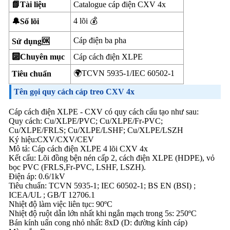
📗Tài liệu
Catalogue cáp điện CXV 4x
4 lõi 💰
🔔Số lõi
Cáp điện ba pha
Sử dụng🆗
🔟Chuyên mục
Cáp cách điện XLPE
🌍TCVN 5935-1/IEC 60502-1
Tiêu chuẩn
Tên gọi quy cách cáp treo CXV 4x
Cáp cách điện XLPE - CXV có quy cách cấu tạo như sau:
Quy cách: Cu/XLPE/PVC; Cu/XLPE/Fr-PVC;
Cu/XLPE/FRLS; Cu/XLPE/LSHF; Cu/XLPE/LSZH
Ký hiệu:CXV/CXV/CEV
Mô tả: Cáp cách điện XLPE 4 lõi CXV 4x
Kết cấu: Lõi đồng bện nén cấp 2, cách điện XLPE (HDPE), vỏ
bọc PVC (FRLS,Fr-PVC, LSHF, LSZH).
Điện áp: 0.6/1kV
Tiêu chuẩn: TCVN 5935-1; IEC 60502-1; BS EN (BSI) ;
ICEA/UL ; GB/T 12706.1
Nhiệt độ làm việc liên tục: 90ºC
Nhiệt độ ruột dẫn lớn nhất khi ngắn mạch trong 5s: 250ºC
Bán kính uấn cong nhỏ nhất: 8xD (D: đường kính cáp)