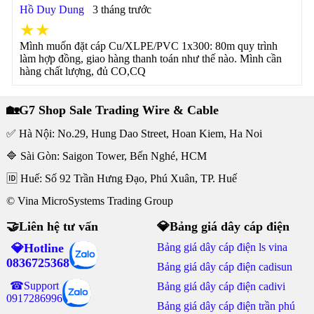
Hồ Duy Dung
3 tháng trước
★★
Mình muốn đặt cáp Cu/XLPE/PVC 1x300: 80m quy trình
làm hợp đồng, giao hàng thanh toán như thế nào. Mình cần
hàng chất lượng, đủ CO,CQ
🏡G7 Shop Sale Trading Wire & Cable
✅ Hà Nội: No.29, Hung Dao Street, Hoan Kiem, Ha Noi
🔷 Sài Gòn: Saigon Tower, Bến Nghé, HCM
🆔 Huế: Số 92 Trần Hưng Đạo, Phú Xuân, TP. Huế
© Vina MicroSystems Trading Group
🤝Liên hệ tư vấn
💎Bảng giá dây cáp điện
💎Hotline
Bảng giá dây cáp điện ls vina
0836725368
Bảng giá dây cáp điện cadisun
☎Support
Bảng giá dây cáp điện cadivi
0917286996
Bảng giá dây cáp điện trần phú