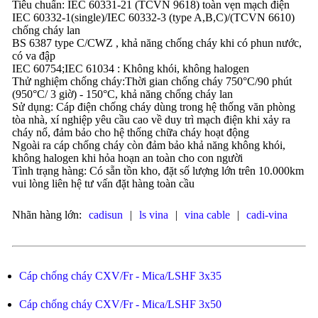
Tiêu chuẩn: IEC 60331-21 (TCVN 9618) toàn vẹn mạch điện
IEC 60332-1(single)/IEC 60332-3 (type A,B,C)/(TCVN 6610)
chống cháy lan
BS 6387 type C/CWZ , khả năng chống cháy khi có phun nước,
có va đập
IEC 60754;IEC 61034 : Không khói, không halogen
Thử nghiệm chống cháy:Thời gian chống cháy 750°C/90 phút
(950°C/ 3 giờ) - 150°C, khả năng chống cháy lan
Sử dụng: Cáp điện chống cháy dùng trong hệ thống văn phòng
tòa nhà, xí nghiệp yêu cầu cao về duy trì mạch điện khi xảy ra
cháy nổ, đảm bảo cho hệ thống chữa cháy hoạt động
Ngoài ra cáp chống cháy còn đảm bảo khả năng không khói,
không halogen khi hỏa hoạn an toàn cho con người
Tình trạng hàng: Có sẵn tồn kho, đặt số lượng lớn trên 10.000km
vui lòng liên hệ tư vấn đặt hàng toàn cầu
Nhãn hàng lớn:
cadisun
|
ls vina
|
vina cable
|
cadi-vina
Cáp chống cháy CXV/Fr - Mica/LSHF 3x35
Cáp chống cháy CXV/Fr - Mica/LSHF 3x50