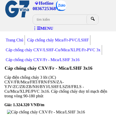
Hotline
💎
0836725368
🔍
⋮☰MENU
Trang Chủ
Cáp chống cháy Mica/Fr-PVC/LSHF
Cáp chống cháy CXV/LSHF-Cu/Mica/XLPE/Fr-PVC 3x
Cáp chống cháy CXV/Fr - Mica/LSHF 3x16
Cáp chống cháy CXV/Fr - Mica/LSHF 3x16
Cáp điện chống cháy 3 lõi (3C)
CXV/FR/Mica/FRT/FRN/FSN/ZA-
YJV/ZC/ZR/ZB/NH/BYJ/LSHF/LSZH/FRLS -
Cu/Mica/XLPE/PVC 3x16. Cáp chống cháy duy trì mạch điện
trong vòng 90-180 phút
Giá:
1.324.320
VNĐ/m