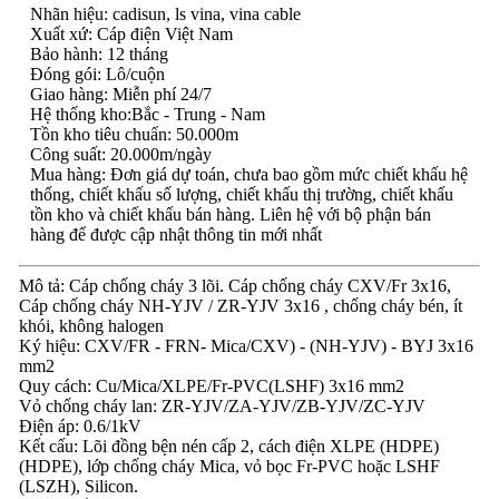
Nhãn hiệu: cadisun, ls vina, vina cable
Xuất xứ: Cáp điện Việt Nam
Bảo hành: 12 tháng
Đóng gói: Lô/cuộn
Giao hàng: Miễn phí 24/7
Hệ thống kho:Bắc - Trung - Nam
Tồn kho tiêu chuẩn: 50.000m
Công suất: 20.000m/ngày
Mua hàng: Đơn giá dự toán, chưa bao gồm mức chiết khấu hệ
thống, chiết khấu số lượng, chiết khấu thị trường, chiết khấu
tồn kho và chiết khấu bán hàng. Liên hệ với bộ phận bán
hàng để được cập nhật thông tin mới nhất
Mô tả: Cáp chống cháy 3 lõi. Cáp chống cháy CXV/Fr 3x16,
Cáp chống cháy NH-YJV / ZR-YJV 3x16 , chống cháy bén, ít
khói, không halogen
Ký hiệu: CXV/FR - FRN- Mica/CXV) - (NH-YJV) - BYJ 3x16
mm2
Quy cách: Cu/Mica/XLPE/Fr-PVC(LSHF) 3x16 mm2
Vỏ chống cháy lan: ZR-YJV/ZA-YJV/ZB-YJV/ZC-YJV
Điện áp: 0.6/1kV
Kết cấu: Lõi đồng bện nén cấp 2, cách điện XLPE (HDPE)
(HDPE), lớp chống cháy Mica, vỏ bọc Fr-PVC hoặc LSHF
(LSZH), Silicon.