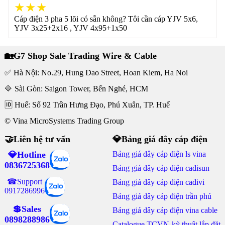
★★★
Cáp điện 3 pha 5 lõi có sẵn không? Tôi cần cáp YJV 5x6,
YJV 3x25+2x16 , YJV 4x95+1x50
🏡G7 Shop Sale Trading Wire & Cable
✅ Hà Nội: No.29, Hung Dao Street, Hoan Kiem, Ha Noi
🔷 Sài Gòn: Saigon Tower, Bến Nghé, HCM
🆔 Huế: Số 92 Trần Hưng Đạo, Phú Xuân, TP. Huế
© Vina MicroSystems Trading Group
🤝Liên hệ tư vấn
💎Bảng giá dây cáp điện
💎Hotline
Bảng giá dây cáp điện ls vina
0836725368
Bảng giá dây cáp điện cadisun
☎Support
Bảng giá dây cáp điện cadivi
0917286996
Bảng giá dây cáp điện trần phú
💲Sales
Bảng giá dây cáp điện vina cable
0898288986
Catalogue TCVN-kỹ thuật lắp đặt