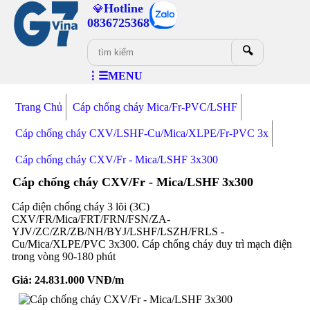
Hotline
💎
0836725368
🔍
⋮☰MENU
Trang Chủ
Cáp chống cháy Mica/Fr-PVC/LSHF
Cáp chống cháy CXV/LSHF-Cu/Mica/XLPE/Fr-PVC 3x
Cáp chống cháy CXV/Fr - Mica/LSHF 3x300
Cáp chống cháy CXV/Fr - Mica/LSHF 3x300
Cáp điện chống cháy 3 lõi (3C)
CXV/FR/Mica/FRT/FRN/FSN/ZA-
YJV/ZC/ZR/ZB/NH/BYJ/LSHF/LSZH/FRLS -
Cu/Mica/XLPE/PVC 3x300. Cáp chống cháy duy trì mạch điện
trong vòng 90-180 phút
Giá:
24.831.000
VNĐ/m