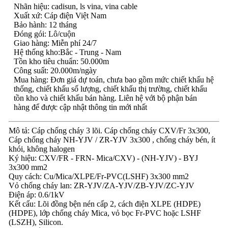
Nhãn hiệu: cadisun, ls vina, vina cable
Xuất xứ: Cáp điện Việt Nam
Bảo hành: 12 tháng
Đóng gói: Lô/cuộn
Giao hàng: Miễn phí 24/7
Hệ thống kho:Bắc - Trung - Nam
Tồn kho tiêu chuẩn: 50.000m
Công suất: 20.000m/ngày
Mua hàng: Đơn giá dự toán, chưa bao gồm mức chiết khấu hệ
thống, chiết khấu số lượng, chiết khấu thị trường, chiết khấu
tồn kho và chiết khấu bán hàng. Liên hệ với bộ phận bán
hàng để được cập nhật thông tin mới nhất
Mô tả: Cáp chống cháy 3 lõi. Cáp chống cháy CXV/Fr 3x300,
Cáp chống cháy NH-YJV / ZR-YJV 3x300 , chống cháy bén, ít
khói, không halogen
Ký hiệu: CXV/FR - FRN- Mica/CXV) - (NH-YJV) - BYJ
3x300 mm2
Quy cách: Cu/Mica/XLPE/Fr-PVC(LSHF) 3x300 mm2
Vỏ chống cháy lan: ZR-YJV/ZA-YJV/ZB-YJV/ZC-YJV
Điện áp: 0.6/1kV
Kết cấu: Lõi đồng bện nén cấp 2, cách điện XLPE (HDPE)
(HDPE), lớp chống cháy Mica, vỏ bọc Fr-PVC hoặc LSHF
(LSZH), Silicon.