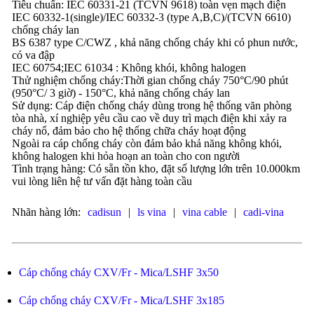
Tiêu chuẩn: IEC 60331-21 (TCVN 9618) toàn vẹn mạch điện
IEC 60332-1(single)/IEC 60332-3 (type A,B,C)/(TCVN 6610)
chống cháy lan
BS 6387 type C/CWZ , khả năng chống cháy khi có phun nước,
có va đập
IEC 60754;IEC 61034 : Không khói, không halogen
Thử nghiệm chống cháy:Thời gian chống cháy 750°C/90 phút
(950°C/ 3 giờ) - 150°C, khả năng chống cháy lan
Sử dụng: Cáp điện chống cháy dùng trong hệ thống văn phòng
tòa nhà, xí nghiệp yêu cầu cao về duy trì mạch điện khi xảy ra
cháy nổ, đảm bảo cho hệ thống chữa cháy hoạt động
Ngoài ra cáp chống cháy còn đảm bảo khả năng không khói,
không halogen khi hỏa hoạn an toàn cho con người
Tình trạng hàng: Có sẵn tồn kho, đặt số lượng lớn trên 10.000km
vui lòng liên hệ tư vấn đặt hàng toàn cầu
Nhãn hàng lớn:
cadisun
|
ls vina
|
vina cable
|
cadi-vina
Cáp chống cháy CXV/Fr - Mica/LSHF 3x50
Cáp chống cháy CXV/Fr - Mica/LSHF 3x185