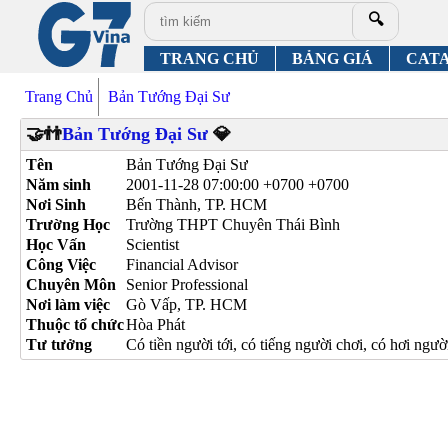
🔍
TRANG CHỦ
BẢNG GIÁ
CAT
Trang Chủ
Bản Tướng Đại Sư
🤝👬
Bản Tướng Đại Sư
💎
Tên
Bản Tướng Đại Sư
Năm sinh
2001-11-28 07:00:00 +0700 +0700
Nơi Sinh
Bến Thành, TP. HCM
Trường Học
Trường THPT Chuyên Thái Bình
Học Vấn
Scientist
Công Việc
Financial Advisor
Chuyên Môn
Senior Professional
Nơi làm việc
Gò Vấp, TP. HCM
Thuộc tổ chức
Hòa Phát
Tư tưởng
Có tiền người tới, có tiếng người chơi, có hơi ngườ