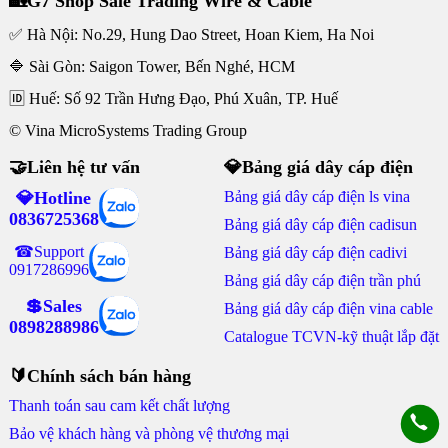
🏡G7 Shop Sale Trading Wire & Cable
✅ Hà Nội: No.29, Hung Dao Street, Hoan Kiem, Ha Noi
🔷 Sài Gòn: Saigon Tower, Bến Nghé, HCM
🆔 Huế: Số 92 Trần Hưng Đạo, Phú Xuân, TP. Huế
© Vina MicroSystems Trading Group
🤝Liên hệ tư vấn
💎Bảng giá dây cáp điện
💎Hotline
Bảng giá dây cáp điện ls vina
0836725368
Bảng giá dây cáp điện cadisun
☎Support
Bảng giá dây cáp điện cadivi
0917286996
Bảng giá dây cáp điện trần phú
💲Sales
Bảng giá dây cáp điện vina cable
0898288986
Catalogue TCVN-kỹ thuật lắp đặt
🔰Chính sách bán hàng
Thanh toán sau cam kết chất lượng
Bảo vệ khách hàng và phòng vệ thương mại