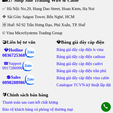
🏡G7 Shop Sale Trading Wire & Cable
✅ Hà Nội: No.29, Hung Dao Street, Hoan Kiem, Ha Noi
🔷 Sài Gòn: Saigon Tower, Bến Nghé, HCM
🆔 Huế: Số 92 Trần Hưng Đạo, Phú Xuân, TP. Huế
© Vina MicroSystems Trading Group
🤝Liên hệ tư vấn
💎Bảng giá dây cáp điện
💎Hotline
Bảng giá dây cáp điện ls vina
0836725368
Bảng giá dây cáp điện cadisun
☎Support
Bảng giá dây cáp điện cadivi
0917286996
Bảng giá dây cáp điện trần phú
💲Sales
Bảng giá dây cáp điện vina cable
0898288986
Catalogue TCVN-kỹ thuật lắp đặt
🔰Chính sách bán hàng
Thanh toán sau cam kết chất lượng
Bảo vệ khách hàng và phòng vệ thương mại