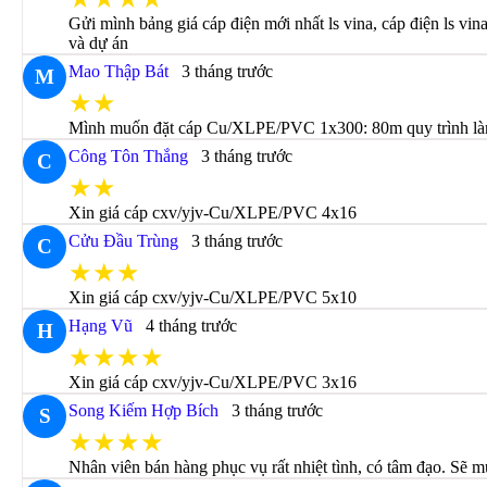
Gửi mình bảng giá cáp điện mới nhất ls vina, cáp điện ls vi
và dự án
Mao Thập Bát
3 tháng trước
M
★★
Mình muốn đặt cáp Cu/XLPE/PVC 1x300: 80m quy trình làm 
Công Tôn Thắng
3 tháng trước
C
★★
Xin giá cáp cxv/yjv-Cu/XLPE/PVC 4x16
Cửu Đầu Trùng
3 tháng trước
C
★★★
Xin giá cáp cxv/yjv-Cu/XLPE/PVC 5x10
Hạng Vũ
4 tháng trước
H
★★★★
Xin giá cáp cxv/yjv-Cu/XLPE/PVC 3x16
Song Kiếm Hợp Bích
3 tháng trước
S
★★★★
Nhân viên bán hàng phục vụ rất nhiệt tình, có tâm đạo. Sẽ m