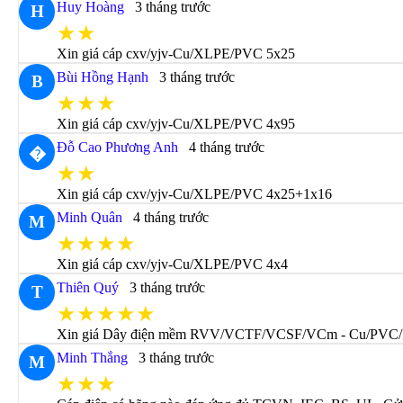
Huy Hoàng
3 tháng trước
H
★★
Xin giá cáp cxv/yjv-Cu/XLPE/PVC 5x25
Bùi Hồng Hạnh
3 tháng trước
B
★★★
Xin giá cáp cxv/yjv-Cu/XLPE/PVC 4x95
Đỗ Cao Phương Anh
4 tháng trước
�
★★
Xin giá cáp cxv/yjv-Cu/XLPE/PVC 4x25+1x16
Minh Quân
4 tháng trước
M
★★★★
Xin giá cáp cxv/yjv-Cu/XLPE/PVC 4x4
Thiên Quý
3 tháng trước
T
★★★★★
Xin giá Dây điện mềm RVV/VCTF/VCSF/VCm - Cu/PVC/
Minh Thắng
3 tháng trước
M
★★★