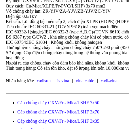
Ký hiệu: CXV/FR - FRN- Mica/CXV) - (NH-YJV) - BYJ 3x70 
Quy cách: Cu/Mica/XLPE/Fr-PVC(LSHF) 3x70 mm2
Vỏ chống cháy lan: ZR-YJV/ZA-YJV/ZB-YJV/ZC-YJV
Điện áp: 0.6/1kV
Kết cấu: Lõi đồng bện nén cấp 2, cách điện XLPE (HDPE) (HDPE
Tiêu chuẩn: IEC 60331-21 (TCVN 9618) toàn vẹn mạch điện
IEC 60332-1(single)/IEC 60332-3 (type A,B,C)/(TCVN 6610) chố
BS 6387 type C/CWZ , khả năng chống cháy khi có phun nước, có
IEC 60754;IEC 61034 : Không khói, không halogen
Thử nghiệm chống cháy:Thời gian chống cháy 750°C/90 phút (950°
Sử dụng: Cáp điện chống cháy dùng trong hệ thống văn phòng tòa n
hoạt động
Ngoài ra cáp chống cháy còn đảm bảo khả năng không khói, không
Tình trạng hàng: Có sẵn tồn kho, đặt số lượng lớn trên 10.000km vu
Nhãn hàng lớn:
cadisun
|
ls vina
|
vina cable
|
cadi-vina
Cáp chống cháy CXV/Fr - Mica/LSHF 3x50
Cáp chống cháy CXV/Fr - Mica/LSHF 3x70
Cáp chống cháy CXV/Fr - Mica/LSHF 3x35