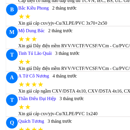
Cáp điện có hãng nào đáp ứng đủ TCVN, IEC, BS, UL. Gửi c
Bắc Kiều Phong
2 tháng trước
B
★★
Xin giá cáp cxv/yjv-Cu/XLPE/PVC 3x70+2x50
Mộ Dung Bác
2 tháng trước
M
★★★
Xin giá Dây điện mềm RVV/VCTF/VCSF/VCm - Cu/PVC/
Tinh Tú Lão Quái
3 tháng trước
T
★★
Xin giá Dây điện mềm RVV/VCTF/VCSF/VCm - Cu/PVC/
A Tử Cô Nương
4 tháng trước
A
★★★★
Xin giá cáp ngầm CXV/DSTA 4x10, CXV/DSTA 4x16, CXV/DS
Thần Điêu Đại Hiệp
3 tháng trước
T
★★
Xin giá cáp cxv/yjv-Cu/XLPE/PVC 1x240
Quách Tương
3 tháng trước
Q
★★★★