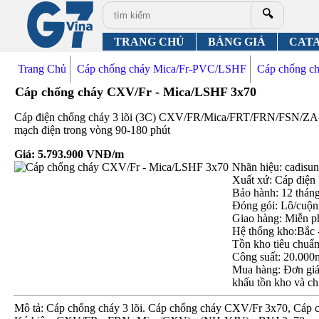
🔍
TRANG CHỦ
BẢNG GIÁ
CAT
Trang Chủ
Cáp chống cháy Mica/Fr-PVC/LSHF
Cáp chống 
Cáp chống cháy CXV/Fr - Mica/LSHF 3x70
Cáp điện chống cháy 3 lõi (3C) CXV/FR/Mica/FRT/FRN/FSN/
mạch điện trong vòng 90-180 phút
Giá:
5.793.900
VNĐ/m
Nhãn hiệu: cadisun,
Xuất xứ: Cáp điện
Bảo hành: 12 thán
Đóng gói: Lô/cuộn
Giao hàng: Miễn p
Hệ thống kho:Bắc 
Tồn kho tiêu chuẩ
Công suất: 20.000
Mua hàng: Đơn giá 
khấu tồn kho và ch
Mô tả: Cáp chống cháy 3 lõi. Cáp chống cháy CXV/Fr 3x70, Cáp 