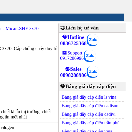
🤝Liên hệ tư vấn
r - Mica/LSHF 3x70
💎Hotline
0836725368
70. Cáp chống cháy duy trì
☎Support
0917286996
💲Sales
0898288986
💎Bảng giá dây cáp điện
Bảng giá dây cáp điện ls vina
Bảng giá dây cáp điện cadisun
hiết khấu thị trường, chiết
Bảng giá dây cáp điện cadivi
g tin mới nhất
Bảng giá dây cáp điện trần phú
halogen
Bảng giá dây cáp điện vina