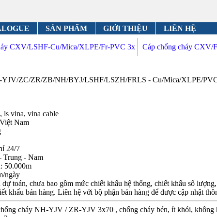
ALOGUE
SẢN PHẨM
GIỚI THIỆU
LIÊN HỆ
cháy CXV/LSHF-Cu/Mica/XLPE/Fr-PVC 3x
Cáp chống cháy CXV/F
ZA-YJV/ZC/ZR/ZB/NH/BYJ/LSHF/LSZH/FRLS - Cu/Mica/XLPE/PVC 3x
 ls vina, vina cable
 Việt Nam
g
hí 24/7
- Trung - Nam
n: 50.000m
m/ngày
dự toán, chưa bao gồm mức chiết khấu hệ thống, chiết khấu số lượng, c
iết khấu bán hàng. Liên hệ với bộ phận bán hàng để được cập nhật thôn
chống cháy NH-YJV / ZR-YJV 3x70 , chống cháy bén, ít khói, không 