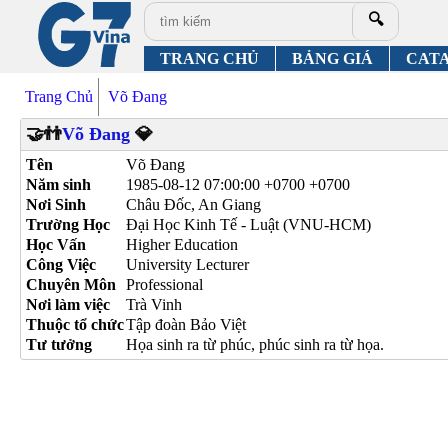
🔍
TRANG CHỦ
BẢNG GIÁ
CAT
Trang Chủ
Võ Đang
🤝👬
Võ Đang
💎
Tên
Võ Đang
Năm sinh
1985-08-12 07:00:00 +0700 +0700
Nơi Sinh
Châu Đốc, An Giang
Trường Học
Đại Học Kinh Tế - Luật (VNU-HCM)
Học Vấn
Higher Education
Công Việc
University Lecturer
Chuyên Môn
Professional
Nơi làm việc
Trà Vinh
Thuộc tổ chức
Tập đoàn Bảo Việt
Tư tưởng
Họa sinh ra từ phúc, phúc sinh ra từ họa.