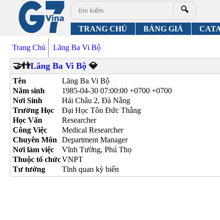
🔍
TRANG CHỦ
BẢNG GIÁ
CAT
Trang Chủ
Lăng Ba Vi Bộ
🤝👬
Lăng Ba Vi Bộ
💎
Tên
Lăng Ba Vi Bộ
Năm sinh
1985-04-30 07:00:00 +0700 +0700
Nơi Sinh
Hải Châu 2, Đà Nẵng
Trường Học
Đại Học Tôn Đức Thắng
Học Vấn
Researcher
Công Việc
Medical Researcher
Chuyên Môn
Department Manager
Nơi làm việc
Vĩnh Tường, Phú Thọ
Thuộc tổ chức
VNPT
Tư tưởng
Tĩnh quan kỳ biến