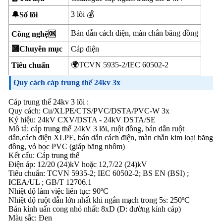
3 lõi 💰
🔔Số lõi
Bán dẫn cách điện, màn chắn băng đồng
Công nghệ🆗
🔟Chuyên mục
Cáp điện
🌍TCVN 5935-2/IEC 60502-2
Tiêu chuẩn
Quy cách cáp trung thế 24kv 3x
Cáp trung thế 24kv 3 lõi :
Quy cách: Cu/XLPE/CTS/PVC/DSTA/PVC-W 3x
Ký hiệu: 24kV CXV/DSTA - 24kV DSTA/SE
Mô tả: cáp trung thế 24kV 3 lõi, ruột đồng, bán dẫn ruột
dẫn,cách điện XLPE, bán dẫn cách điện, màn chắn kim loại băng
đồng, vỏ bọc PVC (giáp băng nhôm)
Kết cấu: Cáp trung thế
Điện áp: 12/20 (24)kV hoặc 12,7/22 (24)kV
Tiêu chuẩn: TCVN 5935-2; IEC 60502-2; BS EN (BSI) ;
ICEA/UL ; GB/T 12706.1
Nhiệt độ làm việc liên tục: 90ºC
Nhiệt độ ruột dẫn lớn nhất khi ngắn mạch trong 5s: 250ºC
Bán kính uấn cong nhỏ nhất: 8xD (D: đường kính cáp)
Màu sắc: Đen