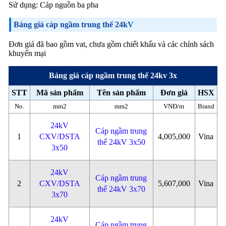
Sử dụng: Cáp nguồn ba pha
Bảng giá cáp ngầm trung thế 24kV
Đơn giá đã bao gồm vat, chưa gồm chiết khấu và các chính sách
khuyến mại
Bảng giá cáp ngầm trung thế 24kv 3x
STT
Mã sản phẩm
Tên sản phẩm
Đơn giá
HSX
No.
mm2
mm2
VNĐ/m
Brand
24kV
Cáp ngầm trung
1
CXV/DSTA
4,005,000
Vina
thế 24kV 3x50
3x50
24kV
Cáp ngầm trung
2
CXV/DSTA
5,607,000
Vina
thế 24kV 3x70
3x70
24kV
Cáp ngầm trung