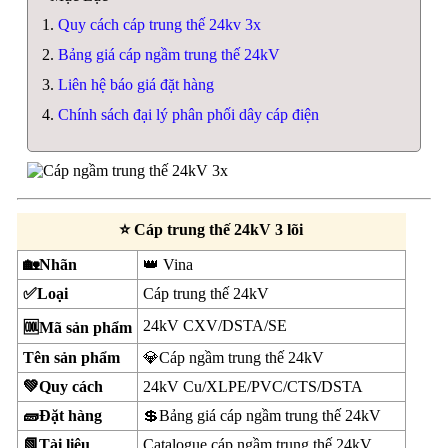
Quy cách cáp trung thế 24kv 3x
Bảng giá cáp ngầm trung thế 24kV
Liên hệ báo giá đặt hàng
Chính sách đại lý phân phối dây cáp điện
⭐ Cáp trung thế 24kV 3 lõi
🏡Nhãn
👑 Vina
✅Loại
Cáp trung thế 24kV
24kV CXV/DSTA/SE
🆒Mã sản phẩm
Tên sản phẩm
💎Cáp ngầm trung thế 24kV
💚Quy cách
24kV Cu/XLPE/PVC/CTS/DSTA
🧱Đặt hàng
💲Bảng giá cáp ngầm trung thế 24kV
📗Tài liệu
Catalogue cáp ngầm trung thế 24kV