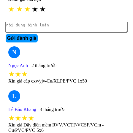
★
★
★
★
★
Gửi đánh giá
N
Ngọc Anh
2 tháng trước
★★★
Xin giá cáp cxv/yjv-Cu/XLPE/PVC 1x50
L
Lê Bảo Khang
3 tháng trước
★★★★
Xin giá Dây điện mềm RVV/VCTF/VCSF/VCm -
Cu/PVC/PVC 5x6