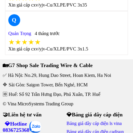
Xin giá cáp cxv/yjv-Cu/XLPE/PVC 3x35
Q
Quản Trọng
4 tháng trước
★★★★★
Xin giá cáp cxv/yjv-Cu/XLPE/PVC 3x1.5
🏡G7 Shop Sale Trading Wire & Cable
✅ Hà Nội: No.29, Hung Dao Street, Hoan Kiem, Ha Noi
🔷 Sài Gòn: Saigon Tower, Bến Nghé, HCM
🆔 Huế: Số 92 Trần Hưng Đạo, Phú Xuân, TP. Huế
© Vina MicroSystems Trading Group
🤝Liên hệ tư vấn
💎Bảng giá dây cáp điện
💎Hotline
Bảng giá dây cáp điện ls vina
0836725368
Bảng giá dây cáp điện cadisun