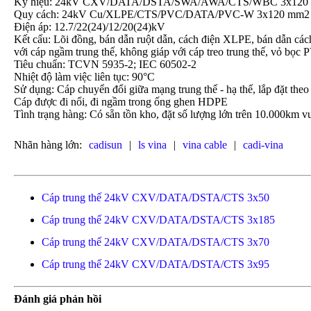
Ký hiệu: 24kV CXV/DATA/DSTA/SWA/AWA/CTS/WBC 3x120
Quy cách: 24kV Cu/XLPE/CTS/PVC/DATA/PVC-W 3x120 mm2
Điện áp: 12.7/22(24)/12/20(24)kV
Kết cấu: Lõi đồng, bán dẫn ruột dẫn, cách điện XLPE, bán dẫn c
với cáp ngầm trung thế, không giáp với cáp treo trung thế, vỏ 
Tiêu chuẩn: TCVN 5935-2; IEC 60502-2
Nhiệt độ làm việc liên tục: 90°C
Sử dụng: Cáp chuyển đổi giữa mạng trung thế - hạ thế, lắp đặt theo
Cáp được đi nổi, đi ngầm trong ống ghen HDPE
Tình trạng hàng: Có sẵn tồn kho, đặt số lượng lớn trên 10.000km vu
Nhãn hàng lớn:
cadisun
|
ls vina
|
vina cable
|
cadi-vina
Cáp trung thế 24kV CXV/DATA/DSTA/CTS 3x50
Cáp trung thế 24kV CXV/DATA/DSTA/CTS 3x185
Cáp trung thế 24kV CXV/DATA/DSTA/CTS 3x70
Cáp trung thế 24kV CXV/DATA/DSTA/CTS 3x95
Đánh giá phản hồi