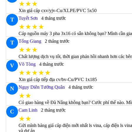
★★★
Xin giá cáp cxv/yjv-Cu/XLPE/PVC 5x50
Tuyết Sơn
4 tháng trước
T
★★★★
Cáp nguồn máy 3 pha 3x16 có sẵn không bạn? Mình cần gia
Tống Giang
2 tháng trước
T
★★★
Chất lượng dịch vụ tốt, thời gian phản hồi nhanh hơn các bê
Võ Tòng
4 tháng trước
V
★★★★★
Xin giá cáp tiếp địa cv/bv-Cu/PVC 1x185
Ngụy Diên Tướng Quân
4 tháng trước
N
★★
Có giao hàng về Đà Nẵng không bạn? Cước phí thế nào. Mìn
Cam Linh
2 tháng trước
C
★★
Gửi mình bảng giá cáp điện mới nhất ls vina, cáp điện ls vi
và dự án