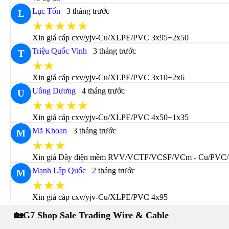
Lục Tốn
3 tháng trước
L
★★★★★
Xin giá cáp cxv/yjv-Cu/XLPE/PVC 3x95+2x50
Triệu Quốc Vinh
3 tháng trước
T
★★
Xin giá cáp cxv/yjv-Cu/XLPE/PVC 3x10+2x6
Uông Dương
4 tháng trước
U
★★★★★
Xin giá cáp cxv/yjv-Cu/XLPE/PVC 4x50+1x35
Mã Khoan
3 tháng trước
M
★★★
Xin giá Dây điện mềm RVV/VCTF/VCSF/VCm - Cu/PVC
Mạnh Lập Quốc
2 tháng trước
M
★★★
Xin giá cáp cxv/yjv-Cu/XLPE/PVC 4x95
🏡G7 Shop Sale Trading Wire & Cable