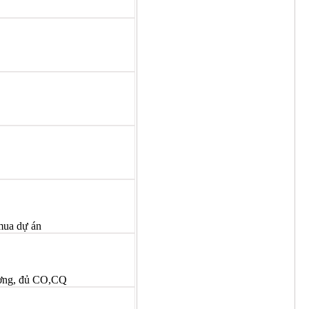
 mua dự án
ượng, đủ CO,CQ