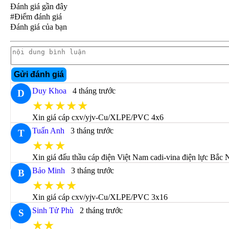
Đánh giá gần đây
#Điểm đánh giá
Đánh giá của bạn
Gửi đánh giá
Duy Khoa
4 tháng trước
D
★★★★★
Xin giá cáp cxv/yjv-Cu/XLPE/PVC 4x6
Tuấn Anh
3 tháng trước
T
★★★
Xin giá đấu thầu cáp điện Việt Nam cadi-vina điện lực Bắc 
Bảo Minh
3 tháng trước
B
★★★★
Xin giá cáp cxv/yjv-Cu/XLPE/PVC 3x16
Sinh Tử Phù
2 tháng trước
S
★★