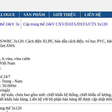
ALOGUE
SẢN PHẨM
GIỚI THIỆU
LIÊN HỆ
thế 24kV 3x
Cáp trung thế 24kV CXV/DATA/DSTA/CTS 3x120
/WBC 3x120. Cách điện XLPE, bán dẫn cách điện, vỏ bọc PVC, băn
 nhôm AWA
 ls vina, vina cable
 Việt Nam
g
hí 24/7
- Trung - Nam
n: 50.000m
m/ngày
dự toán, chưa bao gồm mức chiết khấu hệ thống, chiết khấu số lượng, c
iết khấu bán hàng. Liên hệ với bộ phận bán hàng để được cập nhật thôn
rung thế 3x120