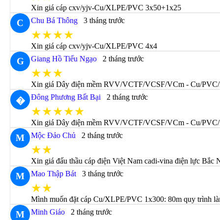
Xin giá cáp cxv/yjv-Cu/XLPE/PVC 3x50+1x25
Chu Bá Thông
3 tháng trước
C
★★★★
Xin giá cáp cxv/yjv-Cu/XLPE/PVC 4x4
Giang Hồ Tiếu Ngạo
2 tháng trước
G
★★★
Xin giá Dây điện mềm RVV/VCTF/VCSF/VCm - Cu/PVC
Đông Phương Bất Bại
2 tháng trước
�
★★★★★
Xin giá Dây điện mềm RVV/VCTF/VCSF/VCm - Cu/PVC
Mộc Đảo Chủ
2 tháng trước
M
★★
Xin giá đấu thầu cáp điện Việt Nam cadi-vina điện lực Bắc 
Mao Thập Bát
3 tháng trước
M
★★
Mình muốn đặt cáp Cu/XLPE/PVC 1x300: 80m quy trình làm 
Minh Giáo
2 tháng trước
M