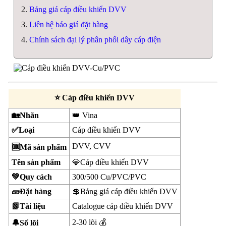
Bảng giá cáp điều khiển DVV
Liên hệ báo giá đặt hàng
Chính sách đại lý phân phối dây cáp điện
⭐ Cáp điều khiển DVV
🏡Nhãn
👑 Vina
✅Loại
Cáp điều khiển DVV
DVV, CVV
🆒Mã sản phẩm
Tên sản phẩm
💎Cáp điều khiển DVV
💚Quy cách
300/500 Cu/PVC/PVC
🧱Đặt hàng
💲Bảng giá cáp điều khiển DVV
📗Tài liệu
Catalogue cáp điều khiển DVV
2-30 lõi 💰
🔔Số lõi