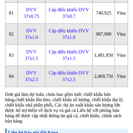
DVV
Cáp điều khiển DVV
81
740,925
Vina
37x0.75
37x0.7
DVV
Cáp điều khiển DVV
82
987,900
Vina
37x1.0
37x1.0
DVV
Cáp điều khiển DVV
83
1,481,850
Vina
37x1.5
37x1.5
DVV
Cáp điều khiển DVV
84
2,469,750
Vina
37x2.5
37x2.5
Đơn giá làm dự toán, chưa bao gồm mức chiết khấu bán
hàng,chiết khấu tồn kho, chiết khấu số lượng, chiết khấu đại lý,
chiết khấu nhà phân phối, Các dự án xuất khẩu sản lượng lớn
được hỗ trợ thêm về dịch vụ và giá cả Liên hệ với phòng bán
hàng để được cập nhật thông tin giá cả, chiết khấu, chính sách
bán hàng
Liên hệ báo giá đặt hàng