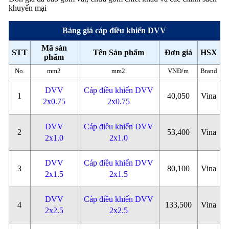
khuyến mại
Bảng giá cáp điều khiển DVV
Mã sản
STT
Tên Sản phẩm
Đơn giá
HSX
phẩm
No.
mm2
mm2
VNĐ/m
Brand
DVV
Cáp điều khiển DVV
1
40,050
Vina
2x0.75
2x0.75
DVV
Cáp điều khiển DVV
2
53,400
Vina
2x1.0
2x1.0
DVV
Cáp điều khiển DVV
3
80,100
Vina
2x1.5
2x1.5
DVV
Cáp điều khiển DVV
4
133,500
Vina
2x2.5
2x2.5