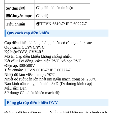
Cáp điều khiển tín hiệu
Sử dụng🆗
🔟Chuyên mục
Cáp điện
🌍TCVN 6610-7/ IEC 60227-7
Tiêu chuẩn
Quy cách cáp điều khiển
Cáp điều khiển không chống nhiễu có cấu tạo như sau:
Quy cách: Cu/PVC/PVC
Ký hiệu:DVV, CVV-R5
Mô tả: Cáp điều khiển không chống nhiễu
Kết cấu: Lõi đồng, cách điện PVC, vỏ bọc PVC
Điện áp: 300/500V
Tiêu chuẩn: TCVN 6610-7/ IEC 60227-7
Nhiệt độ làm việc liên tục: 70ºC
Nhiệt độ ruột dẫn lớn nhất khi ngắn mạch trong 5s: 250ºC
Bán kính uấn cong nhỏ nhất: 8xD (D: đường kính cáp)
Màu sắc: Đen
Sử dụng: Cáp điều khiển mạch điện
Bảng giá cáp điều khiển DVV
Đơn giá đã bao gồm vat, chưa gồm chiết khấu và các chính sách