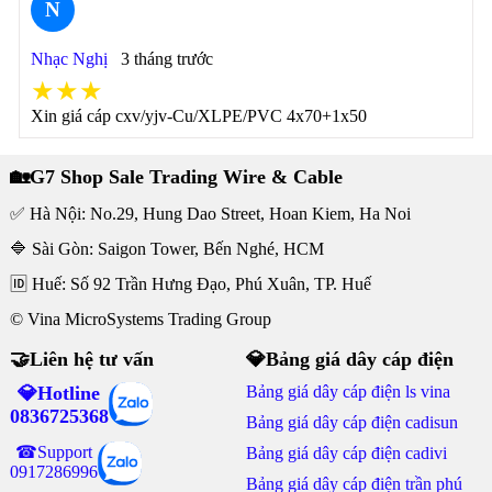
N
Nhạc Nghị
3 tháng trước
★★★
Xin giá cáp cxv/yjv-Cu/XLPE/PVC 4x70+1x50
🏡G7 Shop Sale Trading Wire & Cable
✅ Hà Nội: No.29, Hung Dao Street, Hoan Kiem, Ha Noi
🔷 Sài Gòn: Saigon Tower, Bến Nghé, HCM
🆔 Huế: Số 92 Trần Hưng Đạo, Phú Xuân, TP. Huế
© Vina MicroSystems Trading Group
🤝Liên hệ tư vấn
💎Bảng giá dây cáp điện
💎Hotline
Bảng giá dây cáp điện ls vina
0836725368
Bảng giá dây cáp điện cadisun
☎Support
Bảng giá dây cáp điện cadivi
0917286996
Bảng giá dây cáp điện trần phú