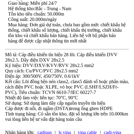
Giao hàng: Miễn phí 24/7
Hệ thống kho:Bắc - Trung - Nam
Tồn kho tiêu chuẩn: 50.000m
Công suất: 20.000m/ngày
Mua hàng: Đơn giá dự toán, chưa bao gồm mức chiết khấu hệ
thống, chiết khấu số lượng, chiết khấu thị trường, chiết khấu
tồn kho và chiết khấu bán hàng. Liên hệ với bộ phận bán
hàng để được cập nhật thông tin mới nhất
Mô tả: Cáp điều khiển tín hiệu 28 lõi. Cáp điều khiển DVV
28x2.5, Dây điện DXV 28x2.5
Ký hiệu: DVV/DXV/KVV/RVV 28x2.5 mm2
Quy cách: Cu/PVC/PVC 28x2.5 mm2
Điện áp: 300/500V, 450/750V, 0.6/1kV
Kết cấu: Lõi đồng bện nén class2, class5 đánh số hoặc phân màu,
cách điện PVC hoặc XLPE, vỏ bọc PVC (LSHF/LSZH/Fr-
PVC), Tiêu chuẩn: TCVN 6610-7/IEC 60227-7
Nhiệt độ làm việc liên tục: 70°C, 90°C
Sử dụng: Sử dụng làm dây cấp nguồn truyền tín hiệu
Cáp được đi nổi, đi ngầm (DSTA)trong ống ghen HDPE
Tình trạng hàng: Có sẵn tồn kho, đặt số lượng lớn trên 10.000km
vui lòng liên hệ tư vấn đặt hàng toàn cầu
Nhãn hàng lớn:
cadisun
|
ls vina
|
vina cable
|
cadi-vina