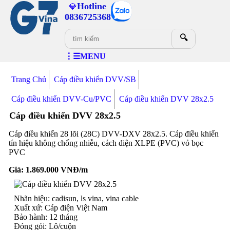
Hotline
💎
0836725368
🔍
⋮☰MENU
Trang Chủ
Cáp điều khiển DVV/SB
Cáp điều khiển DVV-Cu/PVC
Cáp điều khiển DVV 28x2.5
Cáp điều khiển DVV 28x2.5
Cáp điều khiển 28 lõi (28C) DVV-DXV 28x2.5. Cáp điều khiển
tín hiệu không chống nhiễu, cách điện XLPE (PVC) vỏ bọc
PVC
Giá:
1.869.000
VNĐ/m
Nhãn hiệu: cadisun, ls vina, vina cable
Xuất xứ: Cáp điện Việt Nam
Bảo hành: 12 tháng
Đóng gói: Lô/cuộn