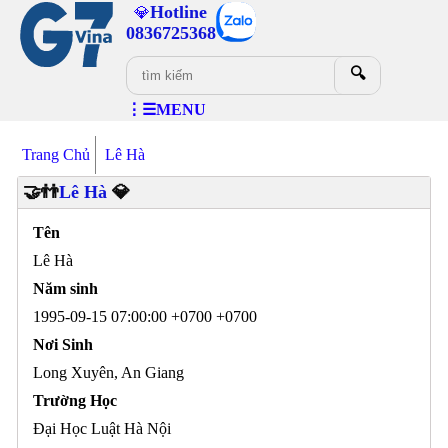
Hotline
💎
0836725368
🔍
⋮☰MENU
Trang Chủ
Lê Hà
🤝👬
Lê Hà
💎
Tên
Lê Hà
Năm sinh
1995-09-15 07:00:00 +0700 +0700
Nơi Sinh
Long Xuyên, An Giang
Trường Học
Đại Học Luật Hà Nội