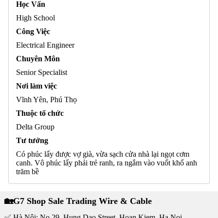
Học Vấn
High School
Công Việc
Electrical Engineer
Chuyên Môn
Senior Specialist
Nơi làm việc
Vĩnh Yên, Phú Thọ
Thuộc tổ chức
Delta Group
Tư tưởng
Có phúc lấy được vợ già, vừa sạch cửa nhà lại ngọt cơm
canh. Vô phúc lấy phải trẻ ranh, ra ngắm vào vuốt khổ anh
trăm bề
🏡G7 Shop Sale Trading Wire & Cable
✅ Hà Nội: No.29, Hung Dao Street, Hoan Kiem, Ha Noi