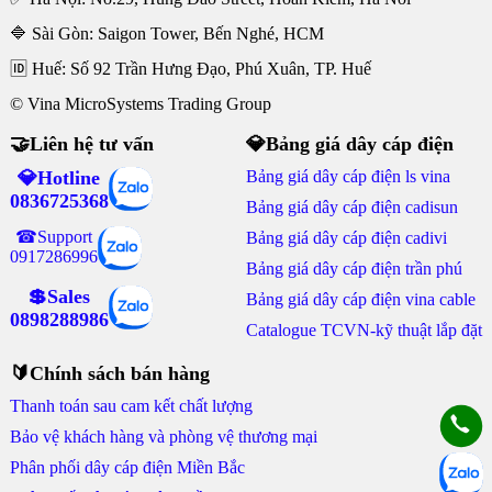
🔷 Sài Gòn: Saigon Tower, Bến Nghé, HCM
🆔 Huế: Số 92 Trần Hưng Đạo, Phú Xuân, TP. Huế
© Vina MicroSystems Trading Group
🤝Liên hệ tư vấn
💎Bảng giá dây cáp điện
💎Hotline
Bảng giá dây cáp điện ls vina
0836725368
Bảng giá dây cáp điện cadisun
☎Support
Bảng giá dây cáp điện cadivi
0917286996
Bảng giá dây cáp điện trần phú
💲Sales
Bảng giá dây cáp điện vina cable
0898288986
Catalogue TCVN-kỹ thuật lắp đặt
🔰Chính sách bán hàng
Thanh toán sau cam kết chất lượng
Bảo vệ khách hàng và phòng vệ thương mại
Phân phối dây cáp điện Miền Bắc