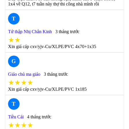
1x4 về Q12, t7 tuần này thợ thi công nhà mình rồi
T
Tứ thập Nhị Chân Kinh
3 tháng trước
★★
Xin giá cáp cxv/yjv-Cu/XLPE/PVC 4x70+1x35
G
Giáo chủ ma giáo
3 tháng trước
★★★★
Xin giá cáp cxv/yjv-Cu/XLPE/PVC 1x185
T
Tiều Cái
4 tháng trước
★★★★