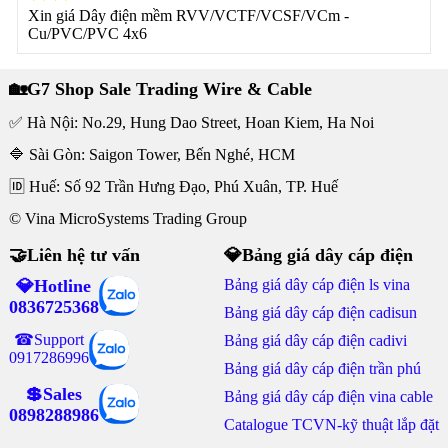
Xin giá Dây điện mềm RVV/VCTF/VCSF/VCm -
Cu/PVC/PVC 4x6
🏡G7 Shop Sale Trading Wire & Cable
✅ Hà Nội: No.29, Hung Dao Street, Hoan Kiem, Ha Noi
🔷 Sài Gòn: Saigon Tower, Bến Nghé, HCM
🆔 Huế: Số 92 Trần Hưng Đạo, Phú Xuân, TP. Huế
© Vina MicroSystems Trading Group
🤝Liên hệ tư vấn
💎Bảng giá dây cáp điện
💎Hotline
Bảng giá dây cáp điện ls vina
0836725368
Bảng giá dây cáp điện cadisun
☎Support
Bảng giá dây cáp điện cadivi
0917286996
Bảng giá dây cáp điện trần phú
💲Sales
Bảng giá dây cáp điện vina cable
0898288986
Catalogue TCVN-kỹ thuật lắp đặt