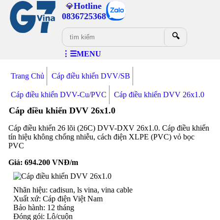
Hotline
💎
0836725368
🔍
⋮☰MENU
Trang Chủ
Cáp điều khiển DVV/SB
Cáp điều khiển DVV-Cu/PVC
Cáp điều khiển DVV 26x1.0
Cáp điều khiển DVV 26x1.0
Cáp điều khiển 26 lõi (26C) DVV-DXV 26x1.0. Cáp điều khiển
tín hiệu không chống nhiễu, cách điện XLPE (PVC) vỏ bọc
PVC
Giá:
694.200
VNĐ/m
Nhãn hiệu: cadisun, ls vina, vina cable
Xuất xứ: Cáp điện Việt Nam
Bảo hành: 12 tháng
Đóng gói: Lô/cuộn