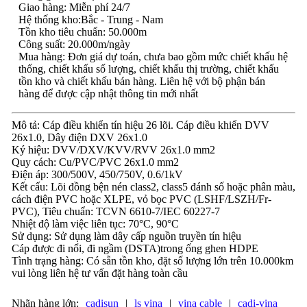
Giao hàng: Miễn phí 24/7
Hệ thống kho:Bắc - Trung - Nam
Tồn kho tiêu chuẩn: 50.000m
Công suất: 20.000m/ngày
Mua hàng: Đơn giá dự toán, chưa bao gồm mức chiết khấu hệ
thống, chiết khấu số lượng, chiết khấu thị trường, chiết khấu
tồn kho và chiết khấu bán hàng. Liên hệ với bộ phận bán
hàng để được cập nhật thông tin mới nhất
Mô tả: Cáp điều khiển tín hiệu 26 lõi. Cáp điều khiển DVV
26x1.0, Dây điện DXV 26x1.0
Ký hiệu: DVV/DXV/KVV/RVV 26x1.0 mm2
Quy cách: Cu/PVC/PVC 26x1.0 mm2
Điện áp: 300/500V, 450/750V, 0.6/1kV
Kết cấu: Lõi đồng bện nén class2, class5 đánh số hoặc phân màu,
cách điện PVC hoặc XLPE, vỏ bọc PVC (LSHF/LSZH/Fr-
PVC), Tiêu chuẩn: TCVN 6610-7/IEC 60227-7
Nhiệt độ làm việc liên tục: 70°C, 90°C
Sử dụng: Sử dụng làm dây cấp nguồn truyền tín hiệu
Cáp được đi nổi, đi ngầm (DSTA)trong ống ghen HDPE
Tình trạng hàng: Có sẵn tồn kho, đặt số lượng lớn trên 10.000km
vui lòng liên hệ tư vấn đặt hàng toàn cầu
Nhãn hàng lớn:
cadisun
|
ls vina
|
vina cable
|
cadi-vina