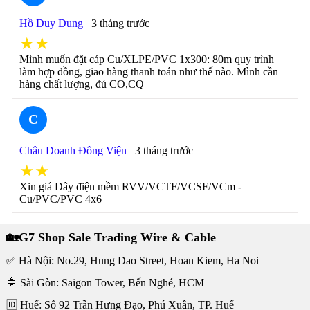
Hồ Duy Dung
3 tháng trước
★★
Mình muốn đặt cáp Cu/XLPE/PVC 1x300: 80m quy trình
làm hợp đồng, giao hàng thanh toán như thế nào. Mình cần
hàng chất lượng, đủ CO,CQ
C
Châu Doanh Đông Viện
3 tháng trước
★★
Xin giá Dây điện mềm RVV/VCTF/VCSF/VCm -
Cu/PVC/PVC 4x6
🏡G7 Shop Sale Trading Wire & Cable
✅ Hà Nội: No.29, Hung Dao Street, Hoan Kiem, Ha Noi
🔷 Sài Gòn: Saigon Tower, Bến Nghé, HCM
🆔 Huế: Số 92 Trần Hưng Đạo, Phú Xuân, TP. Huế