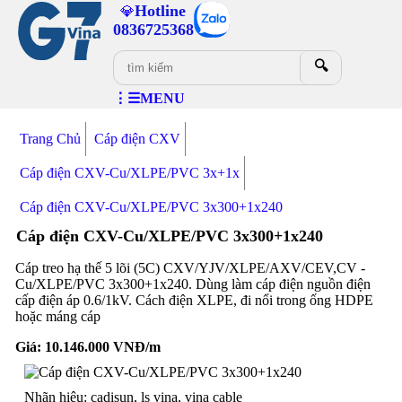
Hotline
💎
0836725368
🔍
⋮☰MENU
Trang Chủ
Cáp điện CXV
Cáp điện CXV-Cu/XLPE/PVC 3x+1x
Cáp điện CXV-Cu/XLPE/PVC 3x300+1x240
Cáp điện CXV-Cu/XLPE/PVC 3x300+1x240
Cáp treo hạ thế 5 lõi (5C) CXV/YJV/XLPE/AXV/CEV,CV -
Cu/XLPE/PVC 3x300+1x240. Dùng làm cáp điện nguồn điện
cấp điện áp 0.6/1kV. Cách điện XLPE, đi nổi trong ống HDPE
hoặc máng cáp
Giá:
10.146.000
VNĐ/m
Nhãn hiệu: cadisun, ls vina, vina cable