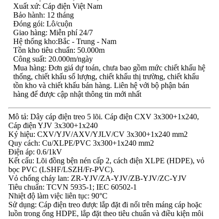
Xuất xứ: Cáp điện Việt Nam
Bảo hành: 12 tháng
Đóng gói: Lô/cuộn
Giao hàng: Miễn phí 24/7
Hệ thống kho:Bắc - Trung - Nam
Tồn kho tiêu chuẩn: 50.000m
Công suất: 20.000m/ngày
Mua hàng: Đơn giá dự toán, chưa bao gồm mức chiết khấu hệ
thống, chiết khấu số lượng, chiết khấu thị trường, chiết khấu
tồn kho và chiết khấu bán hàng. Liên hệ với bộ phận bán
hàng để được cập nhật thông tin mới nhất
Mô tả: Dây cáp điện treo 5 lõi. Cáp điện CXV 3x300+1x240,
Cáp điện YJV 3x300+1x240
Ký hiệu: CXV/YJV/AXV/YJLV/CV 3x300+1x240 mm2
Quy cách: Cu/XLPE/PVC 3x300+1x240 mm2
Điện áp: 0.6/1kV
Kết cấu: Lõi đồng bện nén cấp 2, cách điện XLPE (HDPE), vỏ
bọc PVC (LSHF/LSZH/Fr-PVC).
Vỏ chống cháy lan: ZR-YJV/ZA-YJV/ZB-YJV/ZC-YJV
Tiêu chuẩn: TCVN 5935-1; IEC 60502-1
Nhiệt độ làm việc liên tục: 90°C
Sử dụng: Cáp điện treo được lắp đặt đi nổi trên máng cáp hoặc
luồn trong ống HDPE, lắp đặt theo tiêu chuẩn và điều kiện môi