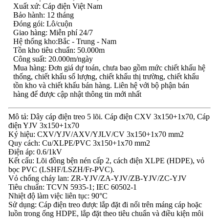
Xuất xứ: Cáp điện Việt Nam
Bảo hành: 12 tháng
Đóng gói: Lô/cuộn
Giao hàng: Miễn phí 24/7
Hệ thống kho:Bắc - Trung - Nam
Tồn kho tiêu chuẩn: 50.000m
Công suất: 20.000m/ngày
Mua hàng: Đơn giá dự toán, chưa bao gồm mức chiết khấu hệ
thống, chiết khấu số lượng, chiết khấu thị trường, chiết khấu
tồn kho và chiết khấu bán hàng. Liên hệ với bộ phận bán
hàng để được cập nhật thông tin mới nhất
Mô tả: Dây cáp điện treo 5 lõi. Cáp điện CXV 3x150+1x70, Cáp
điện YJV 3x150+1x70
Ký hiệu: CXV/YJV/AXV/YJLV/CV 3x150+1x70 mm2
Quy cách: Cu/XLPE/PVC 3x150+1x70 mm2
Điện áp: 0.6/1kV
Kết cấu: Lõi đồng bện nén cấp 2, cách điện XLPE (HDPE), vỏ
bọc PVC (LSHF/LSZH/Fr-PVC).
Vỏ chống cháy lan: ZR-YJV/ZA-YJV/ZB-YJV/ZC-YJV
Tiêu chuẩn: TCVN 5935-1; IEC 60502-1
Nhiệt độ làm việc liên tục: 90°C
Sử dụng: Cáp điện treo được lắp đặt đi nổi trên máng cáp hoặc
luồn trong ống HDPE, lắp đặt theo tiêu chuẩn và điều kiện môi