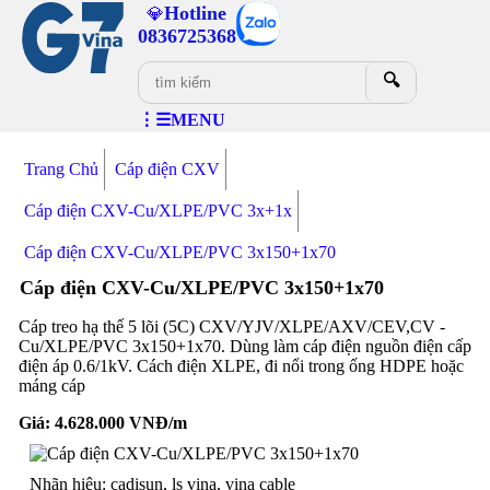
Hotline
💎
0836725368
🔍
⋮☰MENU
Trang Chủ
Cáp điện CXV
Cáp điện CXV-Cu/XLPE/PVC 3x+1x
Cáp điện CXV-Cu/XLPE/PVC 3x150+1x70
Cáp điện CXV-Cu/XLPE/PVC 3x150+1x70
Cáp treo hạ thế 5 lõi (5C) CXV/YJV/XLPE/AXV/CEV,CV -
Cu/XLPE/PVC 3x150+1x70. Dùng làm cáp điện nguồn điện cấp
điện áp 0.6/1kV. Cách điện XLPE, đi nổi trong ống HDPE hoặc
máng cáp
Giá:
4.628.000
VNĐ/m
Nhãn hiệu: cadisun, ls vina, vina cable