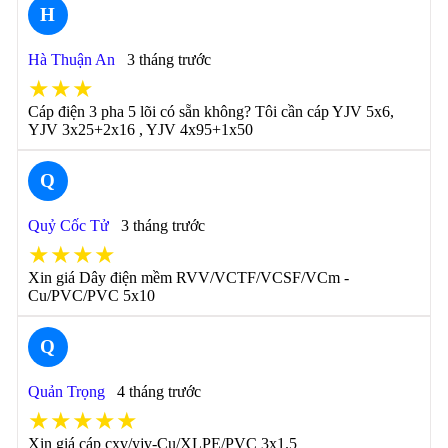
H
Hà Thuận An
3 tháng trước
★★★
Cáp điện 3 pha 5 lõi có sẵn không? Tôi cần cáp YJV 5x6,
YJV 3x25+2x16 , YJV 4x95+1x50
Q
Quỷ Cốc Tử
3 tháng trước
★★★★
Xin giá Dây điện mềm RVV/VCTF/VCSF/VCm -
Cu/PVC/PVC 5x10
Q
Quản Trọng
4 tháng trước
★★★★★
Xin giá cáp cxv/yjv-Cu/XLPE/PVC 3x1.5