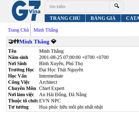
🔍
TRANG CHỦ
BẢNG GIÁ
CAT
Trang Chủ
Minh Thắng
🤝👬
Minh Thắng
💎
Tên
Minh Thắng
Năm sinh
2001-08-25 07:00:00 +0700 +0700
Nơi Sinh
Bình Xuyên, Phú Thọ
Trường Học
Đại Học Thái Nguyên
Học Vấn
Intermediate
Công Việc
Architect
Chuyên Môn
Chief Expert
Nơi làm việc
An Hải Đông, Đà Nẵng
Thuộc tổ chức
EVN NPC
Tư tưởng
Họa phúc hữu môi phi nhất nhật