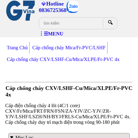
Hotline
💎
0836725368
🔍
⋮☰MENU
Trang Chủ
Cáp chống cháy Mica/Fr-PVC/LSHF
Cáp chống cháy CXV/LSHF-Cu/Mica/XLPE/Fr-PVC 4x
Cáp chống cháy CXV/LSHF-Cu/Mica/XLPE/Fr-PVC
4x
Cáp điện chống cháy 4 lõi (4C/1 core)
CXV/Fr/Mica/FRT/FRN/FSN/ZA-YJV/ZC-YJV/ZR-
YJV/LSHF/LSZH/NH/BYJ/FRLS-Cu/Mica/XLPE/Fr-PVC 4x.
Cáp chống cháy duy trì mạch điện trong vòng 90-180 phút
Mục Lục