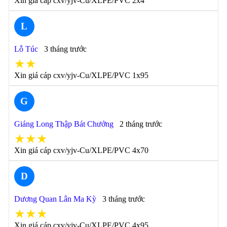
Xin giá cáp cxv/yjv-Cu/XLPE/PVC 2x4
L
Lỗ Túc
3 tháng trước
★★
Xin giá cáp cxv/yjv-Cu/XLPE/PVC 1x95
G
Giáng Long Thập Bát Chưởng
2 tháng trước
★★★
Xin giá cáp cxv/yjv-Cu/XLPE/PVC 4x70
D
Dương Quan Lân Ma Kỳ
3 tháng trước
★★★
Xin giá cáp cxv/yjv-Cu/XLPE/PVC 4x95