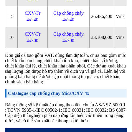
CXV/Fr
Cáp chống cháy
15
26,486,400
Vina
4x240
4x240
CXV/Fr
Cáp chống cháy
16
33,108,000
Vina
4x300
4x300
Đơn giá đã bao gồm VAT, dùng làm dự toán, chưa bao gồm mức
chiết khấu bán hàng,chiết khấu tồn kho, chiết khấu số lượng,
chiết khấu đại lý, chiết khấu nhà phân phối, Các dự án xuất khẩu
sản lượng lớn được hỗ trợ thêm về dịch vụ và giá cả. Liên hệ với
phòng bán hàng để được cập nhật thông tin giá cả, chiết khấu,
chính sách bán hàng
Catalogue cáp chống cháy Mica/CXV 4x
Bảng thông số kỹ thuật áp dụng theo tiêu chuẩn AS/NSZ 5000.1
; TCVN 5935-1/IEC 60502-1; IEC 60331; IEC 60332; BS 6387
Cáp điện thí nghiệm phải đáp ứng tối thiếu các thiểu trong bảng
dưới, và có thể sản xuất các thông số tốt hơn