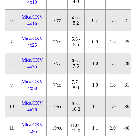
4.0
4x10
Mica/CXV
4.6 -
6
7/cc
0.7
1.8
21.4
5.2
4x16
Mica/CXV
5.6 -
7
7/cc
0.9
1.8
25.4
6.5
4x25
Mica/CXV
6.6 -
8
7/cc
1.0
1.8
28.4
7.5
4x35
Mica/CXV
7.7 -
9
7/cc
1.0
1.8
31.7
8.6
4x50
Mica/CXV
9.3 -
10
19/cc
1.1
1.9
36.4
10.2
4x70
Mica/CXV
11.0 -
11
19/cc
1.1
2.0
40.9
12.0
4x95