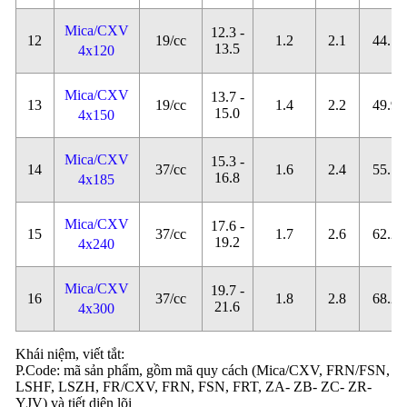
Mica/CXV
12.3 -
12
19/cc
1.2
2.1
44.7
13.5
4x120
Mica/CXV
13.7 -
13
19/cc
1.4
2.2
49.9
15.0
4x150
Mica/CXV
15.3 -
14
37/cc
1.6
2.4
55.1
16.8
4x185
Mica/CXV
17.6 -
15
37/cc
1.7
2.6
62.2
19.2
4x240
Mica/CXV
19.7 -
16
37/cc
1.8
2.8
68.2
21.6
4x300
Khái niệm, viết tắt:
P.Code: mã sản phẩm, gồm mã quy cách (Mica/CXV, FRN/FSN,
LSHF, LSZH, FR/CXV, FRN, FSN, FRT, ZA- ZB- ZC- ZR-
YJV) và tiết diện lõi