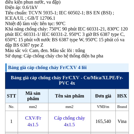
điều kiện phun nước, va đập)
Điện áp: 0.6/1kV
Tiêu chuẩn: TCVN 5935-1; IEC 60502-1; BS EN (BSI) ;
ICEA/UL ; GB/T 12706.1
Nhiệt độ làm việc liên tục: 90ºC
Khả năng chống cháy: 750ºC 90 phút IEC 60331-21, 830ºC 120
phút IEC 60331-1/ IEC 60331-2. 950ºC 3 giờ BS 6387 type C,
650ºC 15 phút với nước BS 6387 type W, 950ºC 15 phút có va
đập BS 6387 type Z
Màu sắc vỏ: Cam, đen. Màu sắc lõi : trắng
Sử dụng: Cáp chống cháy cho hệ thống điện ba pha
Bảng giá cáp chống cháy Fr/CXV 4 lõi
Bảng giá cáp chống cháy Fr/CXV - Cu/Mica/XLPE/Fr-
PVC 4x
Mã sản
STT
Tên sản phẩm
Đơn giá
HSX
phẩm
No.
mm2
mm2
VNĐ/m
Brand
CXV/Fr
Cáp chống cháy
1
165,540
Vina
4x1.5
4x1.5