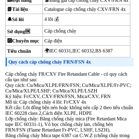
🧱Đặt hàng
💲Bảng giá cáp chống cháy CXV/FRN 4x
📗Tài liệu
Catalogue cáp chống cháy CXV/FRN 4x
4 lõi 💰
🔔Số lõi
Cáp chống cháy
Sử dụng🆗
🔟Chuyên mục
Cáp điện
🌍IEC 60331,IEC 60332,BS 6387
Tiêu chuẩn
Quy cách cáp chống cháy FRN/FSN 4x
Cáp chống cháy FR/CXV Fire Retandant Cable - có quy cách
cấu tạo như sau:
Quy cách: Cu/Mica/XLPE/FRN/FSN; Cu/Mica/XLPE/Fr-PVC;
Cu/Mica/XLPE/LSHF; Cu/Mica/XLPE/LSZH
Ký hiệu: Fr/CXV, CXV/FRN/FSN, Mica/CXV, FRN
Mô tả: Cáp chống cháy 4 lõi: Fr/CXV 4x
Kết cấu: Lõi đồng bện nén hoặc không nén cấp 2 theo tiêu chuẩn
IEC 60228 class 2,Cách điện XLPE, HDPE
Lớp chống cháy: Băng chống cháy mica (Fire Retardant Mica
tape IEC 60331-1), Vỏ bọc chống cháy lan, chống bén
FRN/FSN (Flame Retardant Fr-PVC, LSHF, LSZH).
Băng chống cháy Mica tape 6387 cat C.W.Z (chống cháy trong