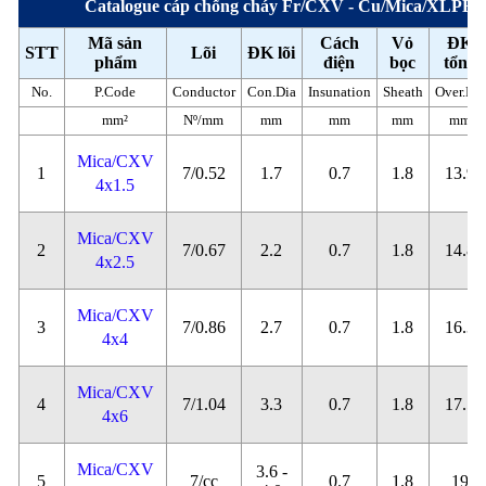
Catalogue cáp chống cháy Fr/CXV - Cu/Mica/XLPE/
Mã sản
Cách
Vỏ
ĐK
STT
Lõi
ĐK lõi
phẩm
điện
bọc
tổng
No.
P.Code
Conductor
Con.Dia
Insunation
Sheath
Over.Dia
mm²
Nº/mm
mm
mm
mm
mm
Mica/CXV
1
7/0.52
1.7
0.7
1.8
13.9
4x1.5
Mica/CXV
2
7/0.67
2.2
0.7
1.8
14.8
4x2.5
Mica/CXV
3
7/0.86
2.7
0.7
1.8
16.3
4x4
Mica/CXV
4
7/1.04
3.3
0.7
1.8
17.5
4x6
Mica/CXV
3.6 -
5
7/cc
0.7
1.8
19