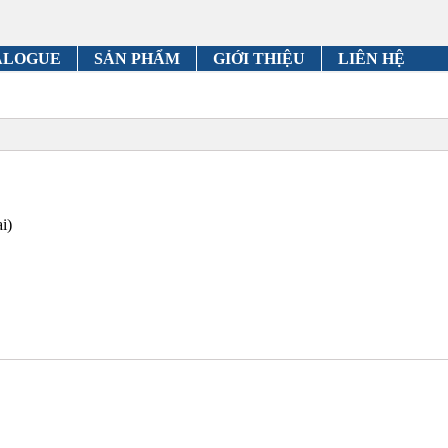
ALOGUE
SẢN PHẨM
GIỚI THIỆU
LIÊN HỆ
i)