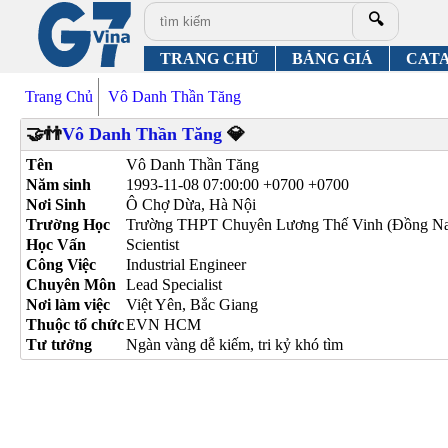
🔍
TRANG CHỦ
BẢNG GIÁ
CAT
Trang Chủ
Vô Danh Thần Tăng
🤝👬
Vô Danh Thần Tăng
💎
Tên
Vô Danh Thần Tăng
Năm sinh
1993-11-08 07:00:00 +0700 +0700
Nơi Sinh
Ô Chợ Dừa, Hà Nội
Trường Học
Trường THPT Chuyên Lương Thế Vinh (Đồng Na
Học Vấn
Scientist
Công Việc
Industrial Engineer
Chuyên Môn
Lead Specialist
Nơi làm việc
Việt Yên, Bắc Giang
Thuộc tổ chức
EVN HCM
Tư tưởng
Ngàn vàng dễ kiếm, tri kỷ khó tìm