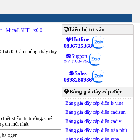
🤝Liên hệ tư vấn
r - Mica/LSHF 1x6.0
💎Hotline
0836725368
x6.0. Cáp chống cháy duy
☎Support
0917286996
💲Sales
0898288986
💎Bảng giá dây cáp điện
Bảng giá dây cáp điện ls vina
Bảng giá dây cáp điện cadisun
hiết khấu thị trường, chiết
Bảng giá dây cáp điện cadivi
g tin mới nhất
Bảng giá dây cáp điện trần phú
g halogen
Bảng giá dây cáp điện vina