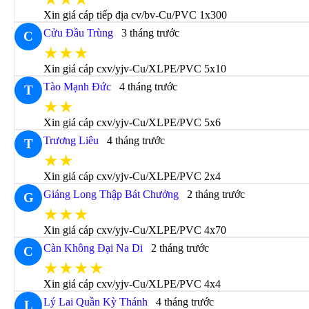
Xin giá cáp tiếp địa cv/bv-Cu/PVC 1x300
Cửu Đầu Trùng
3 tháng trước
C
★★★
Xin giá cáp cxv/yjv-Cu/XLPE/PVC 5x10
Tào Mạnh Đức
4 tháng trước
T
★★
Xin giá cáp cxv/yjv-Cu/XLPE/PVC 5x6
Trương Liêu
4 tháng trước
T
★★
Xin giá cáp cxv/yjv-Cu/XLPE/PVC 2x4
Giáng Long Thập Bát Chưởng
2 tháng trước
G
★★★
Xin giá cáp cxv/yjv-Cu/XLPE/PVC 4x70
Càn Không Đại Na Di
2 tháng trước
C
★★★★
Xin giá cáp cxv/yjv-Cu/XLPE/PVC 4x4
Lý Lai Quần Kỳ Thánh
4 tháng trước
L