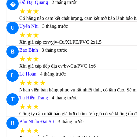
Đỗ Đại Quang
2 tháng trước
�
★★★
Có hãng nào cam kết chất lượng, cam kết mở bảo lãnh bảo 
Uyển Nhi
3 tháng trước
U
★★★
Xin giá cáp cxv/yjv-Cu/XLPE/PVC 2x1.5
Bảo Bình
3 tháng trước
B
★★★
Xin giá cáp tiếp địa cv/bv-Cu/PVC 1x6
Lê Hoàn
4 tháng trước
L
★★★★
Nhân viên bán hàng phục vụ rất nhiệt tình, có tâm đạo. Sẽ m
Tụ Hiền Trang
4 tháng trước
T
★★★
Công ty cập nhật báo giá hơi chậm. Và giá có vẻ không ổn đị
Bản Nhân Đại Sư
3 tháng trước
B
★★★