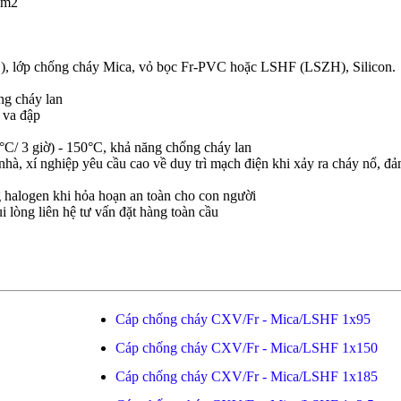
mm2
), lớp chống cháy Mica, vỏ bọc Fr-PVC hoặc LSHF (LSZH), Silicon.
ng cháy lan
 va đập
C/ 3 giờ) - 150°C, khả năng chống cháy lan
hà, xí nghiệp yêu cầu cao về duy trì mạch điện khi xảy ra cháy nổ, đ
 halogen khi hỏa hoạn an toàn cho con người
i lòng liên hệ tư vấn đặt hàng toàn cầu
Cáp chống cháy CXV/Fr - Mica/LSHF 1x95
Cáp chống cháy CXV/Fr - Mica/LSHF 1x150
Cáp chống cháy CXV/Fr - Mica/LSHF 1x185