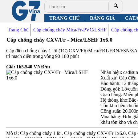
🔍
TRANG CHỦ
BẢNG GIÁ
CAT
Trang Chủ
Cáp chống cháy Mica/Fr-PVC/LSHF
Cáp chống 
Cáp chống cháy CXV/Fr - Mica/LSHF 1x6.0
Cáp điện chống cháy 1 lõi (1C) CXV/FR/Mica/FRT/FRN/FSN/
trì mạch điện trong vòng 90-180 phút
Giá:
165.540
VNĐ/m
Nhãn hiệu: cadisun,
Xuất xứ: Cáp điện
Bảo hành: 12 thán
Đóng gói: Lô/cuộn
Giao hàng: Miễn p
Hệ thống kho:Bắc 
Tồn kho tiêu chuẩ
Công suất: 20.000
Mua hàng: Đơn giá 
khấu tồn kho và ch
Mô tả: Cáp chống cháy 1 lõi. Cáp chống cháy CXV/Fr 1x6.0, Cáp