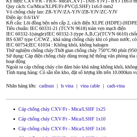
Ký hiệu: CXV/FR - FRN- Mica/CXV) - (NH-YJV) - BYJ 1x6.0 
Quy cách: Cu/Mica/XLPE/Fr-PVC(LSHF) 1x6.0 mm2
Vỏ chống cháy lan: ZR-YJV/ZA-YJV/ZB-YJV/ZC-YJV
Điện áp: 0.6/1kV
Kết cấu: Lõi đồng bện nén cấp 2, cách điện XLPE (HDPE) (HDPE
Tiêu chuẩn: IEC 60331-21 (TCVN 9618) toàn vẹn mạch điện
IEC 60332-1(single)/IEC 60332-3 (type A,B,C)/(TCVN 6610) chố
BS 6387 type C/CWZ , khả năng chống cháy khi có phun nước, có
IEC 60754;IEC 61034 : Không khói, không halogen
Thử nghiệm chống cháy:Thời gian chống cháy 750°C/90 phút (950°
Sử dụng: Cáp điện chống cháy dùng trong hệ thống văn phòng tòa n
hoạt động
Ngoài ra cáp chống cháy còn đảm bảo khả năng không khói, không
Tình trạng hàng: Có sẵn tồn kho, đặt số lượng lớn trên 10.000km vu
Nhãn hàng lớn:
cadisun
|
ls vina
|
vina cable
|
cadi-vina
Cáp chống cháy CXV/Fr - Mica/LSHF 1x25
Cáp chống cháy CXV/Fr - Mica/LSHF 1x10
Cáp chống cháy CXV/Fr - Mica/LSHF 1x16