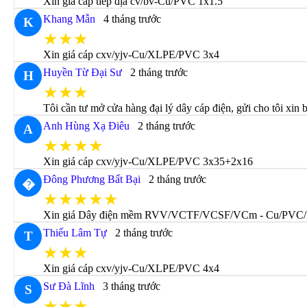
Xin giá cáp tiếp địa cv/bv-Cu/PVC 1x1.5
Khang Mẫn
4 tháng trước
K
★★★
Xin giá cáp cxv/yjv-Cu/XLPE/PVC 3x4
Huyền Từ Đại Sư
2 tháng trước
H
★★★
Tôi cần tư mở cửa hàng đại lý dây cáp điện, gửi cho tôi xin 
Anh Hùng Xạ Điêu
2 tháng trước
A
★★★★
Xin giá cáp cxv/yjv-Cu/XLPE/PVC 3x35+2x16
Đông Phương Bất Bại
2 tháng trước
�
★★★★★
Xin giá Dây điện mềm RVV/VCTF/VCSF/VCm - Cu/PVC
Thiếu Lâm Tự
2 tháng trước
T
★★★
Xin giá cáp cxv/yjv-Cu/XLPE/PVC 4x4
Sư Đà Lĩnh
3 tháng trước
S
★★★