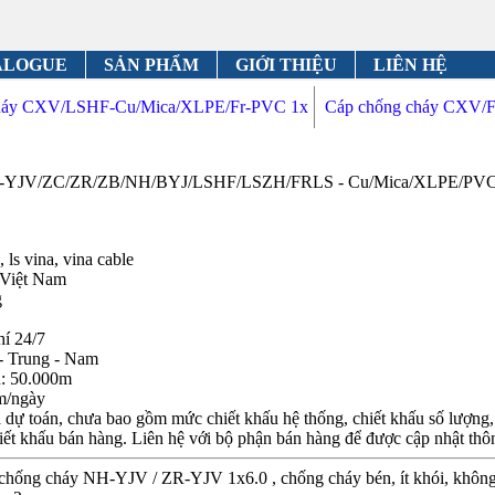
ALOGUE
SẢN PHẨM
GIỚI THIỆU
LIÊN HỆ
cháy CXV/LSHF-Cu/Mica/XLPE/Fr-PVC 1x
Cáp chống cháy CXV/F
ZA-YJV/ZC/ZR/ZB/NH/BYJ/LSHF/LSZH/FRLS - Cu/Mica/XLPE/PVC 1
 ls vina, vina cable
 Việt Nam
g
hí 24/7
- Trung - Nam
n: 50.000m
m/ngày
dự toán, chưa bao gồm mức chiết khấu hệ thống, chiết khấu số lượng, c
iết khấu bán hàng. Liên hệ với bộ phận bán hàng để được cập nhật thôn
 chống cháy NH-YJV / ZR-YJV 1x6.0 , chống cháy bén, ít khói, khôn