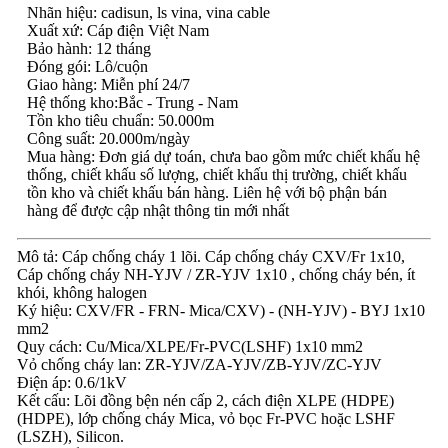
Nhãn hiệu: cadisun, ls vina, vina cable
Xuất xứ: Cáp điện Việt Nam
Bảo hành: 12 tháng
Đóng gói: Lô/cuộn
Giao hàng: Miễn phí 24/7
Hệ thống kho:Bắc - Trung - Nam
Tồn kho tiêu chuẩn: 50.000m
Công suất: 20.000m/ngày
Mua hàng: Đơn giá dự toán, chưa bao gồm mức chiết khấu hệ
thống, chiết khấu số lượng, chiết khấu thị trường, chiết khấu
tồn kho và chiết khấu bán hàng. Liên hệ với bộ phận bán
hàng để được cập nhật thông tin mới nhất
Mô tả: Cáp chống cháy 1 lõi. Cáp chống cháy CXV/Fr 1x10,
Cáp chống cháy NH-YJV / ZR-YJV 1x10 , chống cháy bén, ít
khói, không halogen
Ký hiệu: CXV/FR - FRN- Mica/CXV) - (NH-YJV) - BYJ 1x10
mm2
Quy cách: Cu/Mica/XLPE/Fr-PVC(LSHF) 1x10 mm2
Vỏ chống cháy lan: ZR-YJV/ZA-YJV/ZB-YJV/ZC-YJV
Điện áp: 0.6/1kV
Kết cấu: Lõi đồng bện nén cấp 2, cách điện XLPE (HDPE)
(HDPE), lớp chống cháy Mica, vỏ bọc Fr-PVC hoặc LSHF
(LSZH), Silicon.