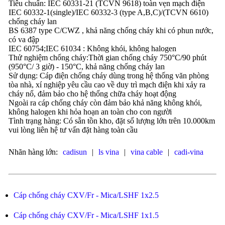
Tiêu chuẩn: IEC 60331-21 (TCVN 9618) toàn vẹn mạch điện
IEC 60332-1(single)/IEC 60332-3 (type A,B,C)/(TCVN 6610)
chống cháy lan
BS 6387 type C/CWZ , khả năng chống cháy khi có phun nước,
có va đập
IEC 60754;IEC 61034 : Không khói, không halogen
Thử nghiệm chống cháy:Thời gian chống cháy 750°C/90 phút
(950°C/ 3 giờ) - 150°C, khả năng chống cháy lan
Sử dụng: Cáp điện chống cháy dùng trong hệ thống văn phòng
tòa nhà, xí nghiệp yêu cầu cao về duy trì mạch điện khi xảy ra
cháy nổ, đảm bảo cho hệ thống chữa cháy hoạt động
Ngoài ra cáp chống cháy còn đảm bảo khả năng không khói,
không halogen khi hỏa hoạn an toàn cho con người
Tình trạng hàng: Có sẵn tồn kho, đặt số lượng lớn trên 10.000km
vui lòng liên hệ tư vấn đặt hàng toàn cầu
Nhãn hàng lớn:
cadisun
|
ls vina
|
vina cable
|
cadi-vina
Cáp chống cháy CXV/Fr - Mica/LSHF 1x2.5
Cáp chống cháy CXV/Fr - Mica/LSHF 1x1.5