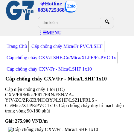
Hotline
💎
0836725368
🔍
⋮☰MENU
Trang Chủ
Cáp chống cháy Mica/Fr-PVC/LSHF
Cáp chống cháy CXV/LSHF-Cu/Mica/XLPE/Fr-PVC 1x
Cáp chống cháy CXV/Fr - Mica/LSHF 1x10
Cáp chống cháy CXV/Fr - Mica/LSHF 1x10
Cáp điện chống cháy 1 lõi (1C)
CXV/FR/Mica/FRT/FRN/FSN/ZA-
YJV/ZC/ZR/ZB/NH/BYJ/LSHF/LSZH/FRLS -
Cu/Mica/XLPE/PVC 1x10. Cáp chống cháy duy trì mạch điện
trong vòng 90-180 phút
Giá:
275.900
VNĐ/m