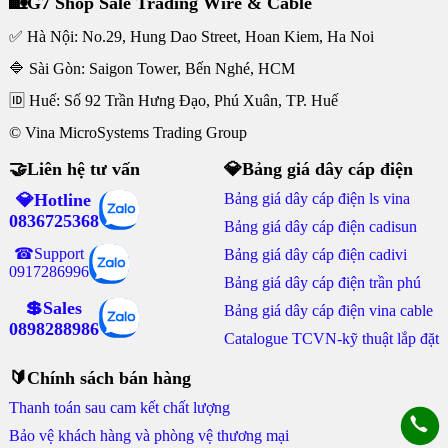
🏡G7 Shop Sale Trading Wire & Cable
✅ Hà Nội: No.29, Hung Dao Street, Hoan Kiem, Ha Noi
🔷 Sài Gòn: Saigon Tower, Bến Nghé, HCM
🆔 Huế: Số 92 Trần Hưng Đạo, Phú Xuân, TP. Huế
© Vina MicroSystems Trading Group
🤝Liên hệ tư vấn
💎Bảng giá dây cáp điện
💎Hotline
Bảng giá dây cáp điện ls vina
0836725368
Bảng giá dây cáp điện cadisun
☎Support
Bảng giá dây cáp điện cadivi
0917286996
Bảng giá dây cáp điện trần phú
💲Sales
Bảng giá dây cáp điện vina cable
0898288986
Catalogue TCVN-kỹ thuật lắp đặt
🔰Chính sách bán hàng
Thanh toán sau cam kết chất lượng
Bảo vệ khách hàng và phòng vệ thương mại