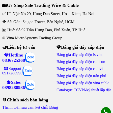
🏡G7 Shop Sale Trading Wire & Cable
✅ Hà Nội: No.29, Hung Dao Street, Hoan Kiem, Ha Noi
🔷 Sài Gòn: Saigon Tower, Bến Nghé, HCM
🆔 Huế: Số 92 Trần Hưng Đạo, Phú Xuân, TP. Huế
© Vina MicroSystems Trading Group
🤝Liên hệ tư vấn
💎Bảng giá dây cáp điện
💎Hotline
Bảng giá dây cáp điện ls vina
0836725368
Bảng giá dây cáp điện cadisun
☎Support
Bảng giá dây cáp điện cadivi
0917286996
Bảng giá dây cáp điện trần phú
💲Sales
Bảng giá dây cáp điện vina cable
0898288986
Catalogue TCVN-kỹ thuật lắp đặt
🔰Chính sách bán hàng
Thanh toán sau cam kết chất lượng