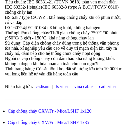
Tiêu chuẩn: IEC 60331-21 (TCVN 9618) toàn vẹn mạch điện
IEC 60332-1(single)/IEC 60332-3 (type A,B,C)/(TCVN 6610)
chống cháy lan
BS 6387 type C/CWZ , khả năng chống cháy khi có phun nước,
có va đập
IEC 60754;IEC 61034 : Không khói, không halogen
Thử nghiệm chống cháy:Thời gian chống cháy 750°C/90 phút
(950°C/ 3 giờ) - 150°C, khả năng chống cháy lan
Sử dụng: Cáp điện chống cháy dùng trong hệ thống văn phòng
tòa nhà, xí nghiệp yêu cầu cao về duy trì mạch điện khi xảy ra
cháy nổ, đảm bảo cho hệ thống chữa cháy hoạt động
Ngoài ra cáp chống cháy còn đảm bảo khả năng không khói,
không halogen khi hỏa hoạn an toàn cho con người
Tình trạng hàng: Có sẵn tồn kho, đặt số lượng lớn trên 10.000km
vui lòng liên hệ tư vấn đặt hàng toàn cầu
Nhãn hàng lớn:
cadisun
|
ls vina
|
vina cable
|
cadi-vina
Cáp chống cháy CXV/Fr - Mica/LSHF 1x120
Cáp chống cháy CXV/Fr - Mica/LSHF 1x35