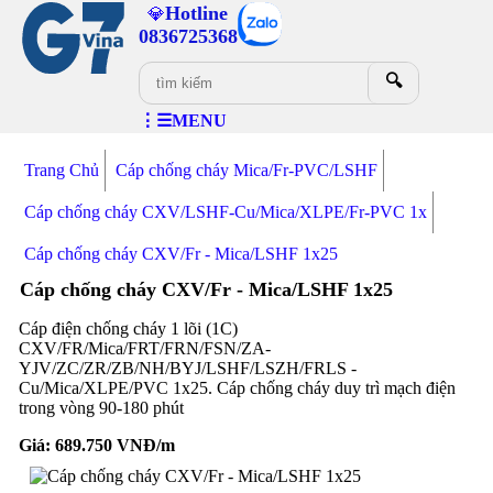
Hotline
💎
0836725368
🔍
⋮☰MENU
Trang Chủ
Cáp chống cháy Mica/Fr-PVC/LSHF
Cáp chống cháy CXV/LSHF-Cu/Mica/XLPE/Fr-PVC 1x
Cáp chống cháy CXV/Fr - Mica/LSHF 1x25
Cáp chống cháy CXV/Fr - Mica/LSHF 1x25
Cáp điện chống cháy 1 lõi (1C)
CXV/FR/Mica/FRT/FRN/FSN/ZA-
YJV/ZC/ZR/ZB/NH/BYJ/LSHF/LSZH/FRLS -
Cu/Mica/XLPE/PVC 1x25. Cáp chống cháy duy trì mạch điện
trong vòng 90-180 phút
Giá:
689.750
VNĐ/m