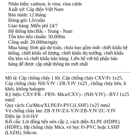
Nhãn hiệu: cadisun, ls vina, vina cable
Xuất xứ: Cáp điện Việt Nam
Bảo hành: 12 tháng
Đóng gói: Lô/cuộn
Giao hàng: Miễn phí 24/7
Hệ thống kho:Bắc - Trung - Nam
Tồn kho tiêu chuẩn: 50.000m
Công suất: 20.000m/ngày
Mua hàng: Đơn giá dự toán, chưa bao gồm mức chiết khấu hệ
thống, chiết khấu số lượng, chiết khấu thị trường, chiết khấu
tồn kho và chiết khấu bán hàng. Liên hệ với bộ phận bán
hàng để được cập nhật thông tin mới nhất
Mô tả: Cáp chống cháy 1 lõi. Cáp chống cháy CXV/Fr 1x25,
Cáp chống cháy NH-YJV / ZR-YJV 1x25 , chống cháy bén, ít
khói, không halogen
Ký hiệu: CXV/FR - FRN- Mica/CXV) - (NH-YJV) - BYJ 1x25
mm2
Quy cách: Cu/Mica/XLPE/Fr-PVC(LSHF) 1x25 mm2
Vỏ chống cháy lan: ZR-YJV/ZA-YJV/ZB-YJV/ZC-YJV
Điện áp: 0.6/1kV
Kết cấu: Lõi đồng bện nén cấp 2, cách điện XLPE (HDPE)
(HDPE), lớp chống cháy Mica, vỏ bọc Fr-PVC hoặc LSHF
(LSZH), Silicon.