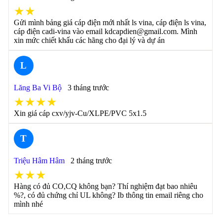
★★
Gửi mình bảng giá cáp điện mới nhất ls vina, cáp điện ls vina,
cáp điện cadi-vina vào email kdcapdien@gmail.com. Mình
xin mức chiết khấu các hãng cho đại lý và dự án
L
Lăng Ba Vi Bộ
3 tháng trước
★★★★
Xin giá cáp cxv/yjv-Cu/XLPE/PVC 5x1.5
T
Triệu Hâm Hâm
2 tháng trước
★★★
Hàng có đủ CO,CQ không bạn? Thí nghiệm đạt bao nhiêu
%?, có đủ chứng chỉ UL không? Ib thông tin email riêng cho
mình nhé