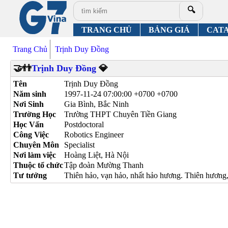
🔍
TRANG CHỦ
BẢNG GIÁ
CAT
Trang Chủ
Trịnh Duy Đồng
🤝👬
Trịnh Duy Đồng
💎
Tên
Trịnh Duy Đồng
Năm sinh
1997-11-24 07:00:00 +0700 +0700
Nơi Sinh
Gia Bình, Bắc Ninh
Trường Học
Trường THPT Chuyên Tiền Giang
Học Vấn
Postdoctoral
Công Việc
Robotics Engineer
Chuyên Môn
Specialist
Nơi làm việc
Hoàng Liệt, Hà Nội
Thuộc tổ chức
Tập đoàn Mường Thanh
Tư tưởng
Thiên hảo, vạn hảo, nhất hảo hương. Thiên hương,