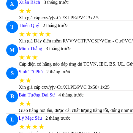
Xuân Bách
3 tháng trước
X
★★
Xin giá cáp cxv/yjv-Cu/XLPE/PVC 3x2.5
Thiên Quý
2 tháng trước
T
★★★★★
Xin giá Dây điện mềm RVV/VCTF/VCSF/VCm - Cu/PVC/
Minh Thắng
3 tháng trước
M
★★★
Cáp điện có hãng nào đáp ứng đủ TCVN, IEC, BS, UL. Gửi c
Sinh Tử Phù
2 tháng trước
S
★★
Xin giá cáp cxv/yjv-Cu/XLPE/PVC 3x50+1x25
Bản Tướng Đại Sư
4 tháng trước
B
★★
Giao hàng hơi lâu, được cái chất lượng hàng tốt, đúng như m
Lý Mạc Sầu
2 tháng trước
L
★★★★