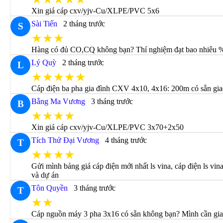
Xin giá cáp cxv/yjv-Cu/XLPE/PVC 5x6
Sài Tiến
2 tháng trước
S
★★★
Hàng có đủ CO,CQ không bạn? Thí nghiệm đạt bao nhiêu %?,
Lý Quỳ
2 tháng trước
L
★★★★★
Cáp điện ba pha gia đình CXV 4x10, 4x16: 200m có sẵn gia
Bằng Ma Vương
3 tháng trước
B
★★★★
Xin giá cáp cxv/yjv-Cu/XLPE/PVC 3x70+2x50
Tích Thử Đại Vương
4 tháng trước
T
★★★★
Gửi mình bảng giá cáp điện mới nhất ls vina, cáp điện ls vi
và dự án
Tôn Quyền
3 tháng trước
T
★★
Cáp nguồn máy 3 pha 3x16 có sẵn không bạn? Mình cần gia