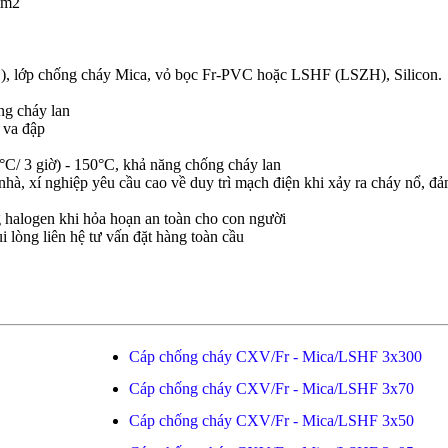
mm2
), lớp chống cháy Mica, vỏ bọc Fr-PVC hoặc LSHF (LSZH), Silicon.
ng cháy lan
 va đập
C/ 3 giờ) - 150°C, khả năng chống cháy lan
hà, xí nghiệp yêu cầu cao về duy trì mạch điện khi xảy ra cháy nổ, đ
 halogen khi hỏa hoạn an toàn cho con người
i lòng liên hệ tư vấn đặt hàng toàn cầu
Cáp chống cháy CXV/Fr - Mica/LSHF 3x300
Cáp chống cháy CXV/Fr - Mica/LSHF 3x70
Cáp chống cháy CXV/Fr - Mica/LSHF 3x50