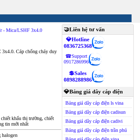
🤝Liên hệ tư vấn
r - Mica/LSHF 3x4.0
💎Hotline
0836725368
x4.0. Cáp chống cháy duy
☎Support
0917286996
💲Sales
0898288986
💎Bảng giá dây cáp điện
Bảng giá dây cáp điện ls vina
Bảng giá dây cáp điện cadisun
hiết khấu thị trường, chiết
Bảng giá dây cáp điện cadivi
g tin mới nhất
Bảng giá dây cáp điện trần phú
g halogen
Bảng giá dây cáp điện vina