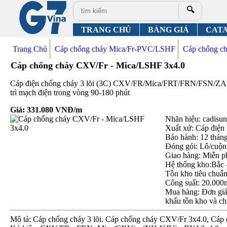
🔍
TRANG CHỦ
BẢNG GIÁ
CAT
Trang Chủ
Cáp chống cháy Mica/Fr-PVC/LSHF
Cáp chống 
Cáp chống cháy CXV/Fr - Mica/LSHF 3x4.0
Cáp điện chống cháy 3 lõi (3C) CXV/FR/Mica/FRT/FRN/FSN/
trì mạch điện trong vòng 90-180 phút
Giá:
331.080
VNĐ/m
Nhãn hiệu: cadisun,
Xuất xứ: Cáp điện
Bảo hành: 12 thán
Đóng gói: Lô/cuộn
Giao hàng: Miễn p
Hệ thống kho:Bắc 
Tồn kho tiêu chuẩ
Công suất: 20.000
Mua hàng: Đơn giá 
khấu tồn kho và ch
Mô tả: Cáp chống cháy 3 lõi. Cáp chống cháy CXV/Fr 3x4.0, Cáp