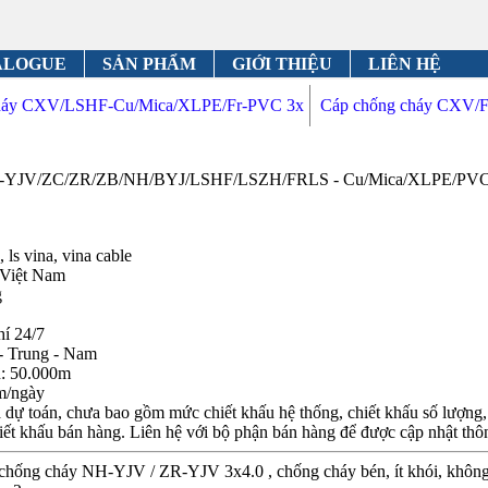
ALOGUE
SẢN PHẨM
GIỚI THIỆU
LIÊN HỆ
cháy CXV/LSHF-Cu/Mica/XLPE/Fr-PVC 3x
Cáp chống cháy CXV/F
ZA-YJV/ZC/ZR/ZB/NH/BYJ/LSHF/LSZH/FRLS - Cu/Mica/XLPE/PVC 3
 ls vina, vina cable
 Việt Nam
g
hí 24/7
- Trung - Nam
n: 50.000m
m/ngày
dự toán, chưa bao gồm mức chiết khấu hệ thống, chiết khấu số lượng, c
iết khấu bán hàng. Liên hệ với bộ phận bán hàng để được cập nhật thôn
 chống cháy NH-YJV / ZR-YJV 3x4.0 , chống cháy bén, ít khói, khôn