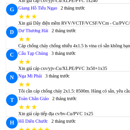
Xin giá cáp cxv/yjv-Cu/XLPE/PVC 1x240
Giang Hồ Tiếu Ngạo
2 tháng trước
G
★★★
Xin giá Dây điện mềm RVV/VCTF/VCSF/VCm - Cu/PVC
Dư Thương Hải
2 tháng trước
D
★★
Cáp chống cháy chống nhiễu 4x1.5 ls vina có sẵn không b
Cẩu Tạp Chủng
3 tháng trước
C
★★
Xin giá cáp cxv/yjv-Cu/XLPE/PVC 3x50+1x35
Nga Mi Phái
3 tháng trước
N
★★
Tôi cần cáp chống cháy 2x1.5: 8500m. Hàng có sẵn, yêu cầu 
Toàn Chân Giáo
2 tháng trước
T
★★★
Xin giá cáp tiếp địa cv/bv-Cu/PVC 1x25
Hô Diên Chước
2 tháng trước
H
★★★★★