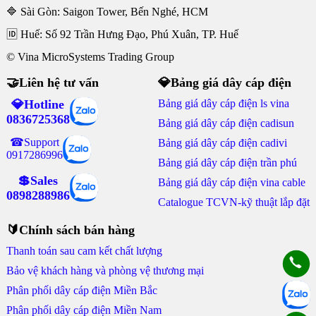
🔷 Sài Gòn: Saigon Tower, Bến Nghé, HCM
🆔 Huế: Số 92 Trần Hưng Đạo, Phú Xuân, TP. Huế
© Vina MicroSystems Trading Group
🤝Liên hệ tư vấn
💎Bảng giá dây cáp điện
💎Hotline
Bảng giá dây cáp điện ls vina
0836725368
Bảng giá dây cáp điện cadisun
☎Support
Bảng giá dây cáp điện cadivi
0917286996
Bảng giá dây cáp điện trần phú
💲Sales
Bảng giá dây cáp điện vina cable
0898288986
Catalogue TCVN-kỹ thuật lắp đặt
🔰Chính sách bán hàng
Thanh toán sau cam kết chất lượng
Bảo vệ khách hàng và phòng vệ thương mại
Phân phối dây cáp điện Miền Bắc
Phân phối dây cáp điện Miền Nam