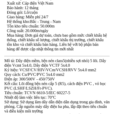
Xuất xứ: Cáp điện Việt Nam
Bảo hành: 12 tháng
Đóng gói: Lô/cuộn
Giao hàng: Miễn phí 24/7
Hệ thống kho:Bắc - Trung - Nam
Tồn kho tiêu chuẩn: 50.000m
Công suất: 20.000m/ngày
Mua hàng: Đơn giá dự toán, chưa bao gồm mức chiết khấu hệ
thống, chiết khấu số lượng, chiết khấu thị trường, chiết khấu
tồn kho và chiết khấu bán hàng. Liên hệ với bộ phận bán
hàng để được cập nhật thông tin mới nhất
Mô tả: Dây điện mềm, bện nén class5(nhiều sợi nhỏ) 5 lõi. Dây
điện Vcmt 5x4.0, Dây điện VCTF 5x4.0
Ký hiệu: VCSF/CV/HIV/VCm/VCSH/RVV 5x4.0 mm2
Quy cách: Cu/PVC/PVC 5x4.0 mm2
Điện áp: 300/500V - 450/750V
Kết cấu: Lõi đồng bện nén cấp 5 (R5), cách điện PVC , vỏ bọc
PVC (LSHF/LSZH/Fr-PVC).
Tiêu chuẩn: TCVN 6610-5/IEC 60227-5
Nhiệt độ làm việc liên tục: 70°C
Sử dụng: Sử dụng làm dây dẫn điện dân dụng trong gia đình, văn
phòng. Cấp nguồn máy dây điện ba pha, lắp đặt theo tiêu chuẩn
và điều kiện môi trường