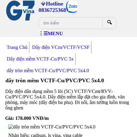
Hotline
💎
0836725368
🔍
⋮☰MENU
Trang Chủ
Dây điện VCm/VCTF/VCSF
Dây điện mềm VCTF-Cu/PVC 5x
dây tròn mềm VCTF-Cu/PVC/PVC 5x4.0
dây tròn mềm VCTF-Cu/PVC/PVC 5x4.0
Dây điện dân dụng mềm 5 lõi (5C) VCTF/VCmt/RVV-
Cu/PVC/PVC 5x4.0. Dây điện mềm lắp đặt cho gia đình, văn
phòng, máy móc (dây điện ba pha). Đi nổi, âm tường luồn trong
ống ghen
Giá:
178.000
VNĐ/m
Nhãn hiệu: cadisun, ls vina, vina cable