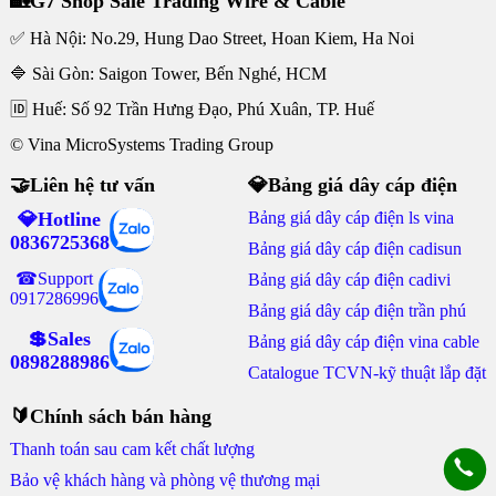
🏡G7 Shop Sale Trading Wire & Cable
✅ Hà Nội: No.29, Hung Dao Street, Hoan Kiem, Ha Noi
🔷 Sài Gòn: Saigon Tower, Bến Nghé, HCM
🆔 Huế: Số 92 Trần Hưng Đạo, Phú Xuân, TP. Huế
© Vina MicroSystems Trading Group
🤝Liên hệ tư vấn
💎Bảng giá dây cáp điện
💎Hotline
Bảng giá dây cáp điện ls vina
0836725368
Bảng giá dây cáp điện cadisun
☎Support
Bảng giá dây cáp điện cadivi
0917286996
Bảng giá dây cáp điện trần phú
💲Sales
Bảng giá dây cáp điện vina cable
0898288986
Catalogue TCVN-kỹ thuật lắp đặt
🔰Chính sách bán hàng
Thanh toán sau cam kết chất lượng
Bảo vệ khách hàng và phòng vệ thương mại