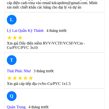
cáp điện cadi-vina vào email kdcapdien@gmail.com. Mình
xin mức chiết khấu các hãng cho đại lý và dự án
L
Lý Lai Quần Kỳ Thánh
4 tháng trước
★★★
Xin giá Dây điện mềm RVV/VCTF/VCSF/VCm -
Cu/PVC/PVC 3x10
T
Thái Phúc Như
3 tháng trước
★★★★★
Xin giá cáp tiếp địa cv/bv-Cu/PVC 1x1.5
Q
Quản Trọng
4 tháng trước