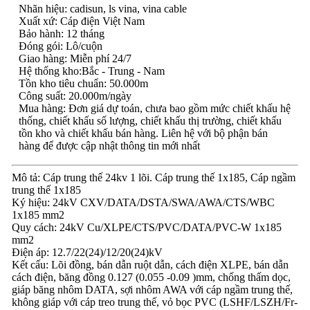
Nhãn hiệu: cadisun, ls vina, vina cable
Xuất xứ: Cáp điện Việt Nam
Bảo hành: 12 tháng
Đóng gói: Lô/cuộn
Giao hàng: Miễn phí 24/7
Hệ thống kho:Bắc - Trung - Nam
Tồn kho tiêu chuẩn: 50.000m
Công suất: 20.000m/ngày
Mua hàng: Đơn giá dự toán, chưa bao gồm mức chiết khấu hệ
thống, chiết khấu số lượng, chiết khấu thị trường, chiết khấu
tồn kho và chiết khấu bán hàng. Liên hệ với bộ phận bán
hàng để được cập nhật thông tin mới nhất
Mô tả: Cáp trung thế 24kv 1 lõi. Cáp trung thế 1x185, Cáp ngầm
trung thế 1x185
Ký hiệu: 24kV CXV/DATA/DSTA/SWA/AWA/CTS/WBC
1x185 mm2
Quy cách: 24kV Cu/XLPE/CTS/PVC/DATA/PVC-W 1x185
mm2
Điện áp: 12.7/22(24)/12/20(24)kV
Kết cấu: Lõi đồng, bán dẫn ruột dẫn, cách điện XLPE, bán dẫn
cách điện, băng đồng 0.127 (0.055 -0.09 )mm, chống thấm dọc,
giáp băng nhôm DATA, sợi nhôm AWA với cáp ngầm trung thế,
không giáp với cáp treo trung thế, vỏ bọc PVC (LSHF/LSZH/Fr-