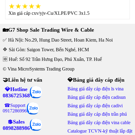
★★★★★
Xin giá cáp cxv/yjv-Cu/XLPE/PVC 3x1.5
🏡G7 Shop Sale Trading Wire & Cable
✅ Hà Nội: No.29, Hung Dao Street, Hoan Kiem, Ha Noi
🔷 Sài Gòn: Saigon Tower, Bến Nghé, HCM
🆔 Huế: Số 92 Trần Hưng Đạo, Phú Xuân, TP. Huế
© Vina MicroSystems Trading Group
🤝Liên hệ tư vấn
💎Bảng giá dây cáp điện
💎Hotline
Bảng giá dây cáp điện ls vina
0836725368
Bảng giá dây cáp điện cadisun
☎Support
Bảng giá dây cáp điện cadivi
0917286996
Bảng giá dây cáp điện trần phú
💲Sales
Bảng giá dây cáp điện vina cable
0898288986
Catalogue TCVN-kỹ thuật lắp đặt