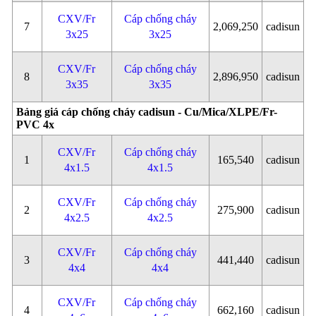
CXV/Fr
Cáp chống cháy
7
2,069,250
cadisun
3x25
3x25
CXV/Fr
Cáp chống cháy
8
2,896,950
cadisun
3x35
3x35
Bảng giá cáp chống cháy cadisun - Cu/Mica/XLPE/Fr-
PVC 4x
CXV/Fr
Cáp chống cháy
1
165,540
cadisun
4x1.5
4x1.5
CXV/Fr
Cáp chống cháy
2
275,900
cadisun
4x2.5
4x2.5
CXV/Fr
Cáp chống cháy
3
441,440
cadisun
4x4
4x4
CXV/Fr
Cáp chống cháy
4
662,160
cadisun