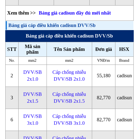
Xem thêm >>
Bảng giá cadisun đầy đủ mới nhất
Bảng giá cáp điều khiển cadisun DVV/Sb
Bảng giá cáp điều khiển cadisun DVV/Sb
Mã sản
STT
Tên Sản phẩm
Đơn giá
HSX
phẩm
No.
mm2
mm2
VNĐ/m
Brand
DVV/SB
Cáp chống nhiễu
2
55,180
cadisun
2x1.0
DVV/SB 2x1.0
DVV/SB
Cáp chống nhiễu
3
82,770
cadisun
2x1.5
DVV/SB 2x1.5
DVV/SB
Cáp chống nhiễu
6
82,770
cadisun
3x1.0
DVV/SB 3x1.0
DVV/SB
Cáp chống nhiễu