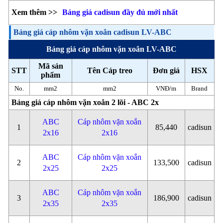
Xem thêm >>
Bảng giá cadisun đầy đủ mới nhất
Bảng giá cáp nhôm vặn xoắn cadisun LV-ABC
Bảng giá cáp nhôm vặn xoắn LV-ABC
Mã sản
STT
Tên Cáp treo
Đơn giá
HSX
phẩm
No.
mm2
mm2
VNĐ/m
Brand
Bảng giá cáp nhôm vặn xoắn 2 lõi - ABC 2x
ABC
Cáp nhôm vặn xoắn
1
85,440
cadisun
2x16
2x16
ABC
Cáp nhôm vặn xoắn
2
133,500
cadisun
2x25
2x25
ABC
Cáp nhôm vặn xoắn
3
186,900
cadisun
2x35
2x35