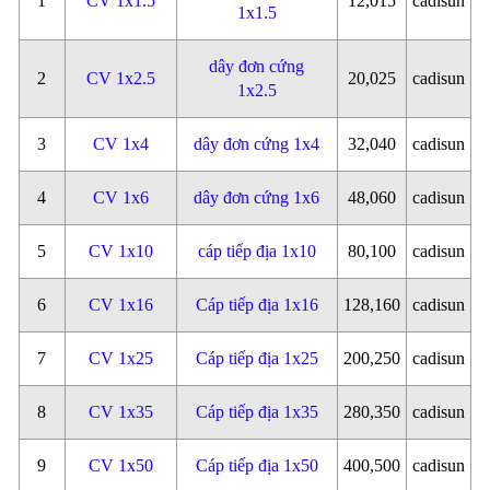
1
CV 1x1.5
12,015
cadisun
1x1.5
dây đơn cứng
2
CV 1x2.5
20,025
cadisun
1x2.5
3
CV 1x4
dây đơn cứng 1x4
32,040
cadisun
4
CV 1x6
dây đơn cứng 1x6
48,060
cadisun
5
CV 1x10
cáp tiếp địa 1x10
80,100
cadisun
6
CV 1x16
Cáp tiếp địa 1x16
128,160
cadisun
7
CV 1x25
Cáp tiếp địa 1x25
200,250
cadisun
8
CV 1x35
Cáp tiếp địa 1x35
280,350
cadisun
9
CV 1x50
Cáp tiếp địa 1x50
400,500
cadisun