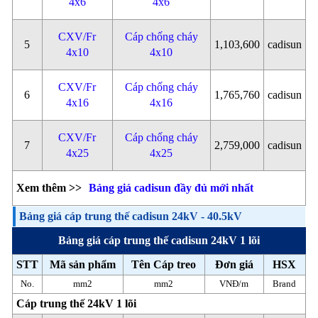
4x6
4x6
CXV/Fr
Cáp chống cháy
5
1,103,600
cadisun
4x10
4x10
CXV/Fr
Cáp chống cháy
6
1,765,760
cadisun
4x16
4x16
CXV/Fr
Cáp chống cháy
7
2,759,000
cadisun
4x25
4x25
Xem thêm >>
Bảng giá cadisun đầy đủ mới nhất
Bảng giá cáp trung thế cadisun 24kV - 40.5kV
Bảng giá cáp trung thế cadisun 24kV 1 lõi
STT
Mã sản phẩm
Tên Cáp treo
Đơn giá
HSX
No.
mm2
mm2
VNĐ/m
Brand
Cáp trung thế 24kV 1 lõi