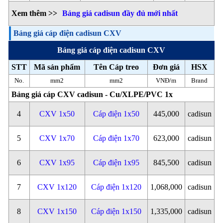
Xem thêm >>
Bảng giá cadisun đầy đủ mới nhất
Bảng giá cáp điện cadisun CXV
Bảng giá cáp điện cadisun CXV
STT
Mã sản phẩm
Tên Cáp treo
Đơn giá
HSX
No.
mm2
mm2
VNĐ/m
Brand
Bảng giá cáp CXV cadisun - Cu/XLPE/PVC 1x
4
CXV 1x50
Cáp điện 1x50
445,000
cadisun
5
CXV 1x70
Cáp điện 1x70
623,000
cadisun
6
CXV 1x95
Cáp điện 1x95
845,500
cadisun
7
CXV 1x120
Cáp điện 1x120
1,068,000
cadisun
8
CXV 1x150
Cáp điện 1x150
1,335,000
cadisun