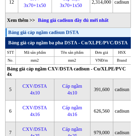
12
2,314,000
cadisun
3x70+1x50
3x70+1x50
Xem thêm >>
Bảng giá cadisun đầy đủ mới nhất
Bảng giá cáp ngầm cadisun DSTA
Bảng giá cáp ngầm ba pha DSTA - Cu/XLPE/PVC/DSTA
STT
Mã sản phẩm
Tên sản phẩm
Đơn giá
HSX
No.
mm2
mm2
VNĐ/m
Brand
Bảng giá cáp ngầm CXV/DSTA cadisun - Cu/XLPE/PVC
4x
CXV/DSTA
Cáp ngầm
5
391,600
cadisun
4x10
4x10
CXV/DSTA
Cáp ngầm
6
626,560
cadisun
4x16
4x16
CXV/DSTA
Cáp ngầm
7
979,000
cadisun
4x25
4x25