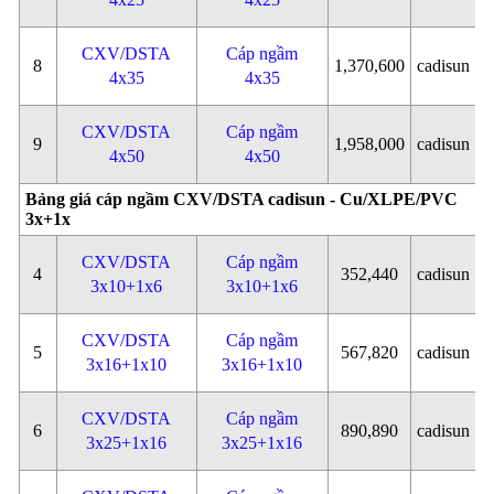
CXV/DSTA
Cáp ngầm
8
1,370,600
cadisun
4x35
4x35
CXV/DSTA
Cáp ngầm
9
1,958,000
cadisun
4x50
4x50
Bảng giá cáp ngầm CXV/DSTA cadisun - Cu/XLPE/PVC
3x+1x
CXV/DSTA
Cáp ngầm
4
352,440
cadisun
3x10+1x6
3x10+1x6
CXV/DSTA
Cáp ngầm
5
567,820
cadisun
3x16+1x10
3x16+1x10
CXV/DSTA
Cáp ngầm
6
890,890
cadisun
3x25+1x16
3x25+1x16