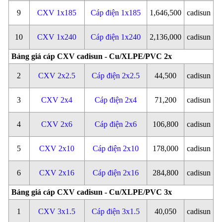
9
CXV 1x185
Cáp điện 1x185
1,646,500
cadisun
10
CXV 1x240
Cáp điện 1x240
2,136,000
cadisun
Bảng giá cáp CXV cadisun - Cu/XLPE/PVC 2x
2
CXV 2x2.5
Cáp điện 2x2.5
44,500
cadisun
3
CXV 2x4
Cáp điện 2x4
71,200
cadisun
4
CXV 2x6
Cáp điện 2x6
106,800
cadisun
5
CXV 2x10
Cáp điện 2x10
178,000
cadisun
6
CXV 2x16
Cáp điện 2x16
284,800
cadisun
Bảng giá cáp CXV cadisun - Cu/XLPE/PVC 3x
1
CXV 3x1.5
Cáp điện 3x1.5
40,050
cadisun