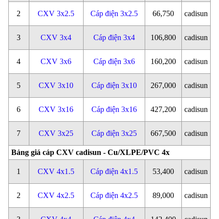
2
CXV 3x2.5
Cáp điện 3x2.5
66,750
cadisun
3
CXV 3x4
Cáp điện 3x4
106,800
cadisun
4
CXV 3x6
Cáp điện 3x6
160,200
cadisun
5
CXV 3x10
Cáp điện 3x10
267,000
cadisun
6
CXV 3x16
Cáp điện 3x16
427,200
cadisun
7
CXV 3x25
Cáp điện 3x25
667,500
cadisun
Bảng giá cáp CXV cadisun - Cu/XLPE/PVC 4x
1
CXV 4x1.5
Cáp điện 4x1.5
53,400
cadisun
2
CXV 4x2.5
Cáp điện 4x2.5
89,000
cadisun