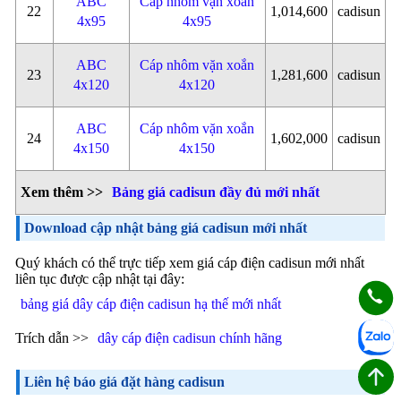
ABC
Cáp nhôm vặn xoắn
22
1,014,600
cadisun
4x95
4x95
ABC
Cáp nhôm vặn xoắn
23
1,281,600
cadisun
4x120
4x120
ABC
Cáp nhôm vặn xoắn
24
1,602,000
cadisun
4x150
4x150
Xem thêm >>
Bảng giá cadisun đầy đủ mới nhất
Download cập nhật bảng giá cadisun mới nhất
Quý khách có thể trực tiếp xem giá cáp điện cadisun mới nhất
liên tục được cập nhật tại đây:
bảng giá dây cáp điện cadisun hạ thế mới nhất
Trích dẫn >>
dây cáp điện cadisun chính hãng
Liên hệ báo giá đặt hàng cadisun