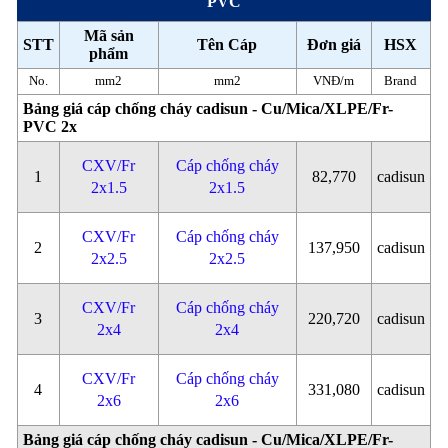
PVC
Mã sản
STT
Tên Cáp
Đơn giá
HSX
phẩm
No.
mm2
mm2
VNĐ/m
Brand
Bảng giá cáp chống cháy cadisun - Cu/Mica/XLPE/Fr-
PVC 2x
CXV/Fr
Cáp chống cháy
1
82,770
cadisun
2x1.5
2x1.5
CXV/Fr
Cáp chống cháy
2
137,950
cadisun
2x2.5
2x2.5
CXV/Fr
Cáp chống cháy
3
220,720
cadisun
2x4
2x4
CXV/Fr
Cáp chống cháy
4
331,080
cadisun
2x6
2x6
Bảng giá cáp chống cháy cadisun - Cu/Mica/XLPE/Fr-