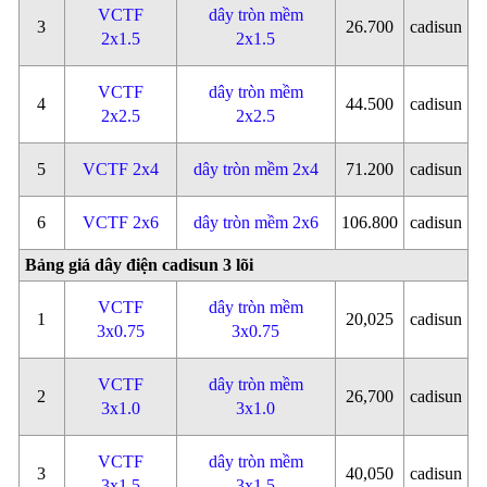
VCTF
dây tròn mềm
3
26.700
cadisun
2x1.5
2x1.5
VCTF
dây tròn mềm
4
44.500
cadisun
2x2.5
2x2.5
5
VCTF 2x4
dây tròn mềm 2x4
71.200
cadisun
6
VCTF 2x6
dây tròn mềm 2x6
106.800
cadisun
Bảng giá dây điện cadisun 3 lõi
VCTF
dây tròn mềm
1
20,025
cadisun
3x0.75
3x0.75
VCTF
dây tròn mềm
2
26,700
cadisun
3x1.0
3x1.0
VCTF
dây tròn mềm
3
40,050
cadisun
3x1.5
3x1.5