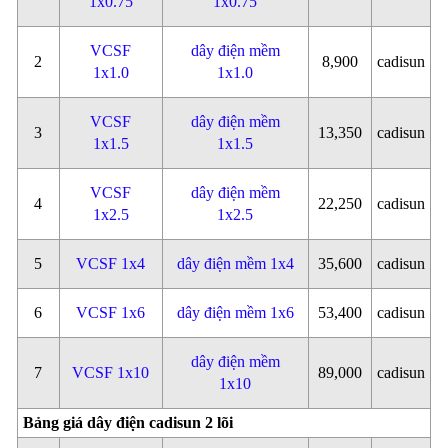
1x0.75
1x0.75
VCSF
dây điện mềm
2
8,900
cadisun
1x1.0
1x1.0
VCSF
dây điện mềm
3
13,350
cadisun
1x1.5
1x1.5
VCSF
dây điện mềm
4
22,250
cadisun
1x2.5
1x2.5
5
VCSF 1x4
dây điện mềm 1x4
35,600
cadisun
6
VCSF 1x6
dây điện mềm 1x6
53,400
cadisun
dây điện mềm
7
VCSF 1x10
89,000
cadisun
1x10
Bảng giá dây điện cadisun 2 lõi