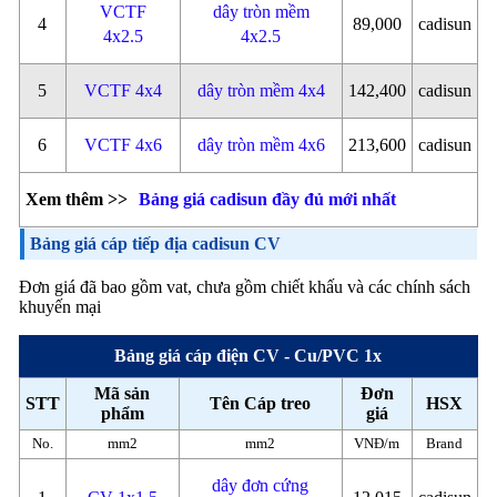
VCTF
dây tròn mềm
4
89,000
cadisun
4x2.5
4x2.5
5
VCTF 4x4
dây tròn mềm 4x4
142,400
cadisun
6
VCTF 4x6
dây tròn mềm 4x6
213,600
cadisun
Xem thêm >>
Bảng giá cadisun đầy đủ mới nhất
Bảng giá cáp tiếp địa cadisun CV
Đơn giá đã bao gồm vat, chưa gồm chiết khấu và các chính sách
khuyến mại
Bảng giá cáp điện CV - Cu/PVC 1x
Mã sản
Đơn
STT
Tên Cáp treo
HSX
phẩm
giá
No.
mm2
mm2
VNĐ/m
Brand
dây đơn cứng