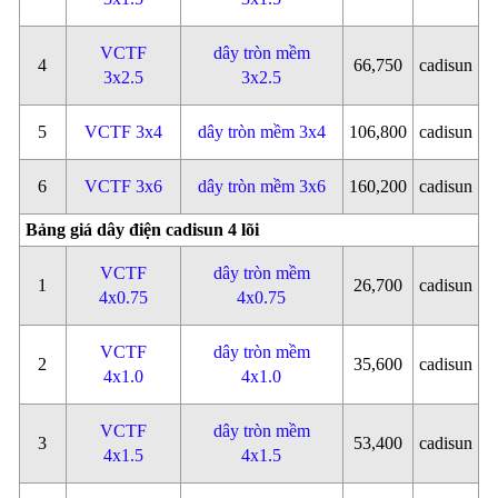
VCTF
dây tròn mềm
4
66,750
cadisun
3x2.5
3x2.5
5
VCTF 3x4
dây tròn mềm 3x4
106,800
cadisun
6
VCTF 3x6
dây tròn mềm 3x6
160,200
cadisun
Bảng giá dây điện cadisun 4 lõi
VCTF
dây tròn mềm
1
26,700
cadisun
4x0.75
4x0.75
VCTF
dây tròn mềm
2
35,600
cadisun
4x1.0
4x1.0
VCTF
dây tròn mềm
3
53,400
cadisun
4x1.5
4x1.5