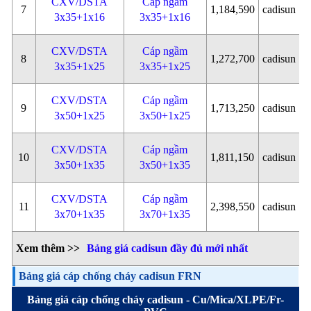
CXV/DSTA
Cáp ngầm
7
1,184,590
cadisun
3x35+1x16
3x35+1x16
CXV/DSTA
Cáp ngầm
8
1,272,700
cadisun
3x35+1x25
3x35+1x25
CXV/DSTA
Cáp ngầm
9
1,713,250
cadisun
3x50+1x25
3x50+1x25
CXV/DSTA
Cáp ngầm
10
1,811,150
cadisun
3x50+1x35
3x50+1x35
CXV/DSTA
Cáp ngầm
11
2,398,550
cadisun
3x70+1x35
3x70+1x35
Xem thêm >>
Bảng giá cadisun đầy đủ mới nhất
Bảng giá cáp chống cháy cadisun FRN
Bảng giá cáp chống cháy cadisun - Cu/Mica/XLPE/Fr-