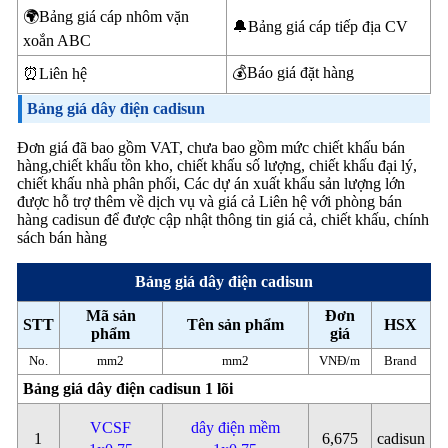
🌍Bảng giá cáp nhôm vặn
🔔Bảng giá cáp tiếp địa CV
xoắn ABC
💰Báo giá đặt hàng
⏰Liên hệ
Bảng giá dây điện cadisun
Đơn giá đã bao gồm VAT, chưa bao gồm mức chiết khấu bán
hàng,chiết khấu tồn kho, chiết khấu số lượng, chiết khấu đại lý,
chiết khấu nhà phân phối, Các dự án xuất khẩu sản lượng lớn
được hỗ trợ thêm về dịch vụ và giá cả Liên hệ với phòng bán
hàng cadisun để được cập nhật thông tin giá cả, chiết khấu, chính
sách bán hàng
Bảng giá dây điện cadisun
Mã sản
Đơn
STT
Tên sản phẩm
HSX
phẩm
giá
No.
mm2
mm2
VNĐ/m
Brand
Bảng giá dây điện cadisun 1 lõi
VCSF
dây điện mềm
1
6,675
cadisun