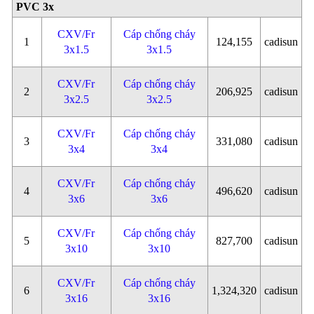
PVC 3x
CXV/Fr
Cáp chống cháy
1
124,155
cadisun
3x1.5
3x1.5
CXV/Fr
Cáp chống cháy
2
206,925
cadisun
3x2.5
3x2.5
CXV/Fr
Cáp chống cháy
3
331,080
cadisun
3x4
3x4
CXV/Fr
Cáp chống cháy
4
496,620
cadisun
3x6
3x6
CXV/Fr
Cáp chống cháy
5
827,700
cadisun
3x10
3x10
CXV/Fr
Cáp chống cháy
6
1,324,320
cadisun
3x16
3x16