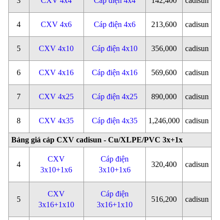
3
CXV 4x4
Cáp điện 4x4
142,400
cadisun
4
CXV 4x6
Cáp điện 4x6
213,600
cadisun
5
CXV 4x10
Cáp điện 4x10
356,000
cadisun
6
CXV 4x16
Cáp điện 4x16
569,600
cadisun
7
CXV 4x25
Cáp điện 4x25
890,000
cadisun
8
CXV 4x35
Cáp điện 4x35
1,246,000
cadisun
Bảng giá cáp CXV cadisun - Cu/XLPE/PVC 3x+1x
CXV
Cáp điện
4
320,400
cadisun
3x10+1x6
3x10+1x6
CXV
Cáp điện
5
516,200
cadisun
3x16+1x10
3x16+1x10