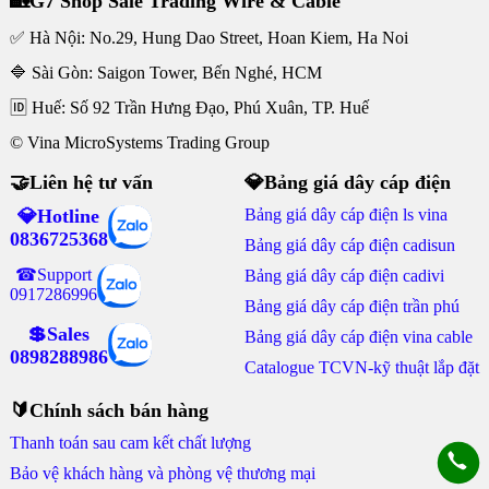
🏡G7 Shop Sale Trading Wire & Cable
✅ Hà Nội: No.29, Hung Dao Street, Hoan Kiem, Ha Noi
🔷 Sài Gòn: Saigon Tower, Bến Nghé, HCM
🆔 Huế: Số 92 Trần Hưng Đạo, Phú Xuân, TP. Huế
© Vina MicroSystems Trading Group
🤝Liên hệ tư vấn
💎Bảng giá dây cáp điện
💎Hotline
Bảng giá dây cáp điện ls vina
0836725368
Bảng giá dây cáp điện cadisun
☎Support
Bảng giá dây cáp điện cadivi
0917286996
Bảng giá dây cáp điện trần phú
💲Sales
Bảng giá dây cáp điện vina cable
0898288986
Catalogue TCVN-kỹ thuật lắp đặt
🔰Chính sách bán hàng
Thanh toán sau cam kết chất lượng
Bảo vệ khách hàng và phòng vệ thương mại