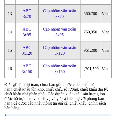
ABC
Cáp nhôm vặn xoắn
13
560,700
Vina
3x70
3x70
ABC
Cáp nhôm vặn xoắn
14
760,950
Vina
3x95
3x95
ABC
Cáp nhôm vặn xoắn
15
961,200
Vina
3x120
3x120
ABC
Cáp nhôm vặn xoắn
16
1,201,500
Vina
3x150
3x150
Đơn giá làm dự toán, chưa bao gồm mức chiết khấu bán
hàng,chiết khấu tồn kho, chiết khấu số lượng, chiết khấu đại lý,
chiết khấu nhà phân phối, Các dự án xuất khẩu sản lượng lớn
được hỗ trợ thêm về dịch vụ và giá cả Liên hệ với phòng bán
hàng để được cập nhật thông tin giá cả, chiết khấu, chính sách
bán hàng