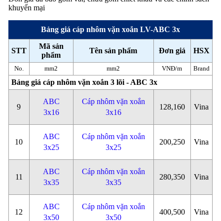
khuyến mại
Bảng giá cáp nhôm vặn xoắn LV-ABC 3x
Mã sản
STT
Tên sản phẩm
Đơn giá
HSX
phẩm
No.
mm2
mm2
VNĐ/m
Brand
Bảng giá cáp nhôm vặn xoắn 3 lõi - ABC 3x
ABC
Cáp nhôm vặn xoắn
9
128,160
Vina
3x16
3x16
ABC
Cáp nhôm vặn xoắn
10
200,250
Vina
3x25
3x25
ABC
Cáp nhôm vặn xoắn
11
280,350
Vina
3x35
3x35
ABC
Cáp nhôm vặn xoắn
12
400,500
Vina
3x50
3x50