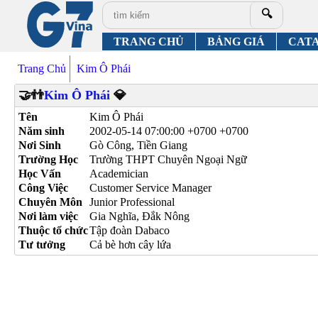
🔍
TRANG CHỦ
BẢNG GIÁ
CAT
Trang Chủ
Kim Ô Phái
🤝👬
Kim Ô Phái
💎
Tên
Kim Ô Phái
Năm sinh
2002-05-14 07:00:00 +0700 +0700
Nơi Sinh
Gò Công, Tiền Giang
Trường Học
Trường THPT Chuyên Ngoại Ngữ
Học Vấn
Academician
Công Việc
Customer Service Manager
Chuyên Môn
Junior Professional
Nơi làm việc
Gia Nghĩa, Đắk Nông
Thuộc tổ chức
Tập đoàn Dabaco
Tư tưởng
Cả bè hơn cây lứa