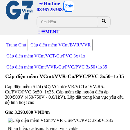
Hotline
💎
0836725368
🔍
⋮☰MENU
Trang Chủ
Cáp điện mềm VCm/BVR/VVR
Cáp điện mềm VCm/VCT-Cu/PVC 3x+1x
Cáp điện mềm VCmt/VVR-Cu/PVC/PVC 3x50+1x35
Cáp điện mềm VCmt/VVR-Cu/PVC/PVC 3x50+1x35
Cáp điện mềm 5 lõi (5C) VCmt/VVR/VCT/CVV-R5-
Cu/PVC/PVC 3x50+1x35. Cáp mềm cấp nguồn điện áp
300/500V (450/750V - 0.6/1kV). Lắp đặt trong khu vực yêu cầu
độ linh hoạt cao
Giá:
3.293.000
VNĐ/m
Nhãn hiệu: cadisun, ls vina, vina cable