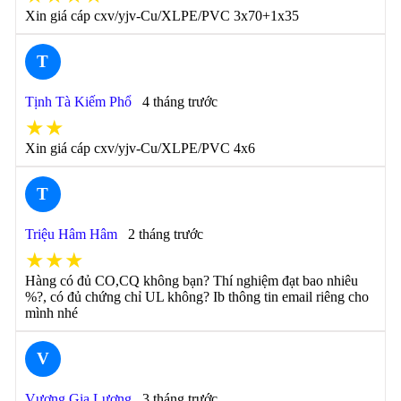
Xin giá cáp cxv/yjv-Cu/XLPE/PVC 3x70+1x35
T
Tịnh Tà Kiếm Phổ
4 tháng trước
★★
Xin giá cáp cxv/yjv-Cu/XLPE/PVC 4x6
T
Triệu Hâm Hâm
2 tháng trước
★★★
Hàng có đủ CO,CQ không bạn? Thí nghiệm đạt bao nhiêu
%?, có đủ chứng chỉ UL không? Ib thông tin email riêng cho
mình nhé
V
Vương Gia Lương
3 tháng trước