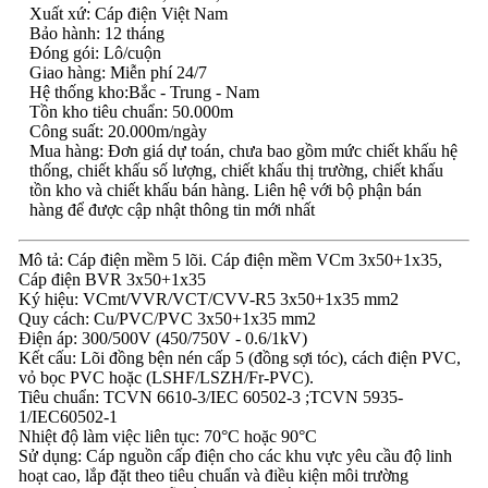
Xuất xứ: Cáp điện Việt Nam
Bảo hành: 12 tháng
Đóng gói: Lô/cuộn
Giao hàng: Miễn phí 24/7
Hệ thống kho:Bắc - Trung - Nam
Tồn kho tiêu chuẩn: 50.000m
Công suất: 20.000m/ngày
Mua hàng: Đơn giá dự toán, chưa bao gồm mức chiết khấu hệ
thống, chiết khấu số lượng, chiết khấu thị trường, chiết khấu
tồn kho và chiết khấu bán hàng. Liên hệ với bộ phận bán
hàng để được cập nhật thông tin mới nhất
Mô tả: Cáp điện mềm 5 lõi. Cáp điện mềm VCm 3x50+1x35,
Cáp điện BVR 3x50+1x35
Ký hiệu: VCmt/VVR/VCT/CVV-R5 3x50+1x35 mm2
Quy cách: Cu/PVC/PVC 3x50+1x35 mm2
Điện áp: 300/500V (450/750V - 0.6/1kV)
Kết cấu: Lõi đồng bện nén cấp 5 (đồng sợi tóc), cách điện PVC,
vỏ bọc PVC hoặc (LSHF/LSZH/Fr-PVC).
Tiêu chuẩn: TCVN 6610-3/IEC 60502-3 ;TCVN 5935-
1/IEC60502-1
Nhiệt độ làm việc liên tục: 70°C hoặc 90°C
Sử dụng: Cáp nguồn cấp điện cho các khu vực yêu cầu độ linh
hoạt cao, lắp đặt theo tiêu chuẩn và điều kiện môi trường