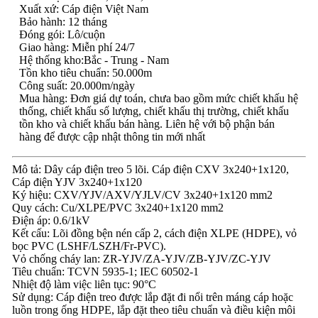
Xuất xứ: Cáp điện Việt Nam
Bảo hành: 12 tháng
Đóng gói: Lô/cuộn
Giao hàng: Miễn phí 24/7
Hệ thống kho:Bắc - Trung - Nam
Tồn kho tiêu chuẩn: 50.000m
Công suất: 20.000m/ngày
Mua hàng: Đơn giá dự toán, chưa bao gồm mức chiết khấu hệ
thống, chiết khấu số lượng, chiết khấu thị trường, chiết khấu
tồn kho và chiết khấu bán hàng. Liên hệ với bộ phận bán
hàng để được cập nhật thông tin mới nhất
Mô tả: Dây cáp điện treo 5 lõi. Cáp điện CXV 3x240+1x120,
Cáp điện YJV 3x240+1x120
Ký hiệu: CXV/YJV/AXV/YJLV/CV 3x240+1x120 mm2
Quy cách: Cu/XLPE/PVC 3x240+1x120 mm2
Điện áp: 0.6/1kV
Kết cấu: Lõi đồng bện nén cấp 2, cách điện XLPE (HDPE), vỏ
bọc PVC (LSHF/LSZH/Fr-PVC).
Vỏ chống cháy lan: ZR-YJV/ZA-YJV/ZB-YJV/ZC-YJV
Tiêu chuẩn: TCVN 5935-1; IEC 60502-1
Nhiệt độ làm việc liên tục: 90°C
Sử dụng: Cáp điện treo được lắp đặt đi nổi trên máng cáp hoặc
luồn trong ống HDPE, lắp đặt theo tiêu chuẩn và điều kiện môi