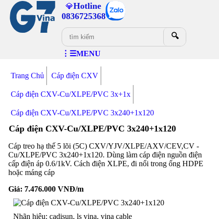
Hotline
💎
0836725368
🔍
⋮☰MENU
Trang Chủ
Cáp điện CXV
Cáp điện CXV-Cu/XLPE/PVC 3x+1x
Cáp điện CXV-Cu/XLPE/PVC 3x240+1x120
Cáp điện CXV-Cu/XLPE/PVC 3x240+1x120
Cáp treo hạ thế 5 lõi (5C) CXV/YJV/XLPE/AXV/CEV,CV -
Cu/XLPE/PVC 3x240+1x120. Dùng làm cáp điện nguồn điện
cấp điện áp 0.6/1kV. Cách điện XLPE, đi nổi trong ống HDPE
hoặc máng cáp
Giá:
7.476.000
VNĐ/m
Nhãn hiệu: cadisun, ls vina, vina cable